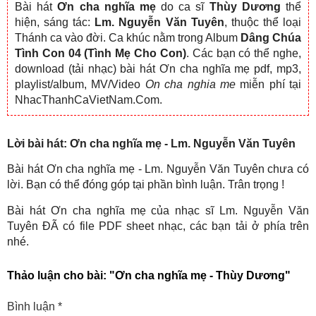
Bài hát
Ơn cha nghĩa mẹ
do ca sĩ
Thùy Dương
thể
hiện, sáng tác:
Lm. Nguyễn Văn Tuyên
, thuộc thể loại
Thánh ca vào đời. Ca khúc nằm trong Album
Dâng Chúa
Tình Con 04 (Tình Mẹ Cho Con)
. Các bạn có thể nghe,
download (tải nhạc) bài hát Ơn cha nghĩa mẹ pdf, mp3,
playlist/album, MV/Video
On cha nghia me
miễn phí tại
NhacThanhCaVietNam.Com.
Lời bài hát: Ơn cha nghĩa mẹ - Lm. Nguyễn Văn Tuyên
Bài hát Ơn cha nghĩa mẹ - Lm. Nguyễn Văn Tuyên chưa có
lời. Bạn có thể đóng góp tại phần bình luận. Trân trọng !
Bài hát Ơn cha nghĩa mẹ của nhạc sĩ Lm. Nguyễn Văn
Tuyên ĐÃ có file PDF sheet nhạc, các bạn tải ở phía trên
nhé.
Thảo luận cho bài:
"Ơn cha nghĩa mẹ - Thùy Dương"
Bình luận
*