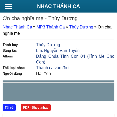
NHẠC THÁNH CA
Ơn cha nghĩa mẹ
- Thùy Dương
Nhạc Thánh Ca
»
MP3 Thánh Ca
»
Thùy Dương
»
Ơn cha
nghĩa mẹ
Thùy Dương
Trình bày
Lm. Nguyễn Văn Tuyên
Sáng tác
Dâng Chúa Tình Con 04 (Tình Mẹ Cho
Album
Con)
Thánh ca vào đời
Thể loại nhạc
Hai Yen
Người đăng
Tải về
PDF - Sheet nhạc