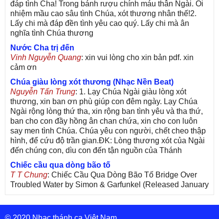
đáp tình Cha! Trong bánh rượu chính máu thân Ngài. Ôi
nhiệm mầu cao sâu tình Chúa, xót thương nhân thế!2.
Lấy chi mà đáp đền tình yêu cao quý. Lấy chi mà ân
nghĩa tình Chúa thương
Nước Cha trị đến
Vinh Nguyễn Quang
: xin vui lòng cho xin bản pdf. xin
cảm ơn
Chúa giàu lòng xót thương (Nhạc Nền Beat)
Nguyễn Tấn Trung
: 1. Lạy Chúa Ngài giàu lòng xót
thương, xin ban ơn phù giúp con đêm ngày. Lạy Chúa
Ngài rộng lòng thứ tha, xin rộng ban tình yêu và tha thứ,
ban cho con đầy hồng ân chan chứa, xin cho con luôn
say men tình Chúa. Chúa yêu con người, chết cheo thập
hình, để cứu độ trần gian.ĐK: Lòng thương xót của Ngài
đến chúng con, dìu con đến tận nguồn của Thánh
Chiếc cầu qua dòng bão tố
T T Chung
: Chiếc Cầu Qua Dòng Bão Tố Bridge Over
Troubled Water by Simon & Garfunkel (Released January
26, 1970) Lời Việt: Nhạc Sĩ Vũ Đức Nghiêm Trình Bày:
Chung Tử Lưu
© 2020 Nhạc thánh ca Việt Nam
De Colores! (Lời Việt)