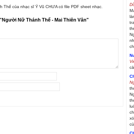
D
h Thể của nhạc sĩ Ý Vũ CHƯA có file PDF sheet nhạc.
Má
là
"Người Nữ Thánh Thể - Mai Thiên Vân"
tr
th
Ng
nh
ch
Nư
V
c
C
N
th
Ng
th
lu
ch
xó
c
C