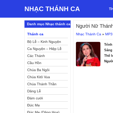
NHẠC THÁNH CA
T
Danh mục Nhạc thánh ca
Người Nữ Thán
Thánh ca
Nhạc Thánh Ca
»
MP3
Bộ Lễ – Kinh Nguyện
Trình
Ca Nguyện – Hiệp Lễ
Sáng 
Các Thánh
Thể l
Ngườ
Cầu Hồn
Chúa Ba Ngôi
Chúa Kitô Vua
Chúa Thánh Thần
Dâng Lễ
Đám cưới
Đức Mẹ
Đức Mẹ (Dâng Hoa)