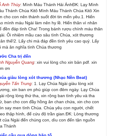
ỗ Anh Thùy
: Mình Máu Thánh Hải ÁnhĐK: Lạy Mình
u Thánh Chúa Kitô Mình Máu Thánh Chúa Kitô Xin
m cho con nên thánh suốt đời tin mến yêu.1. Hiến
ao mình máu Ngài làm nên hy lề. Hiến thân vì nhân
ế đền đáp tình Cha! Trong bánh rượu chính máu thân
ài. Ôi nhiệm mầu cao sâu tình Chúa, xót thương
ân thế!2. Lấy chi mà đáp đền tình yêu cao quý. Lấy
i mà ân nghĩa tình Chúa thương
ớc Cha trị đến
inh Nguyễn Quang
: xin vui lòng cho xin bản pdf. xin
ảm ơn
húa giàu lòng xót thương (Nhạc Nền Beat)
guyễn Tấn Trung
: 1. Lạy Chúa Ngài giàu lòng xót
ương, xin ban ơn phù giúp con đêm ngày. Lạy Chúa
ài rộng lòng thứ tha, xin rộng ban tình yêu và tha
ứ, ban cho con đầy hồng ân chan chứa, xin cho con
ôn say men tình Chúa. Chúa yêu con người, chết
eo thập hình, để cứu độ trần gian.ĐK: Lòng thương
t của Ngài đến chúng con, dìu con đến tận nguồn
ủa Thánh
hiếc cầu qua dòng bão tố