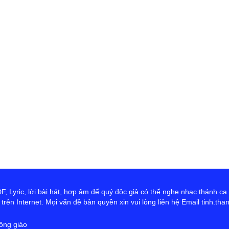
th
Đ
D
Ng
tr
cứ
ta
hơ
Ch
 Lyric, lời bài hát, hợp âm để quý độc giả có thể nghe nhạc thánh ca
rên Internet. Mọi vấn đề bản quyền xin vui lòng liên hệ Email tinh.th
ông giáo