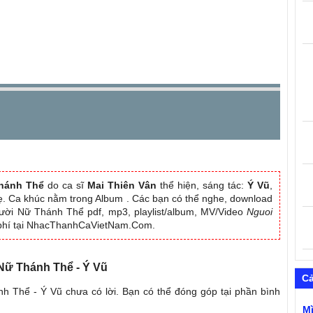
hánh Thể
do ca sĩ
Mai Thiên Vân
thể hiện, sáng tác:
Ý Vũ
,
Mẹ. Ca khúc nằm trong Album
. Các bạn có thể nghe, download
Người Nữ Thánh Thể pdf, mp3, playlist/album, MV/Video
Nguoi
phí tại NhacThanhCaVietNam.Com.
 Nữ Thánh Thể - Ý Vũ
C
h Thể - Ý Vũ chưa có lời. Bạn có thể đóng góp tại phần bình
M