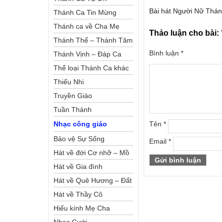
Bài hát Người Nữ Thán
Thánh Ca Tin Mừng
Thánh ca về Cha Mẹ
Thảo luận cho bài:
Thánh Thể – Thánh Tâm
Bình luận
*
Thánh Vịnh – Đáp Ca
Thể loại Thánh Ca khác
Thiếu Nhi
Truyền Giáo
Tuần Thánh
Tên
*
Nhạc công giáo
Bảo vệ Sự Sống
Email
*
Hát về đời Cơ nhỡ – Mồ
côi
Hát về Gia đình
Hát về Quê Hương – Đất
Nước
Hát về Thầy Cô
Hiếu kính Mẹ Cha