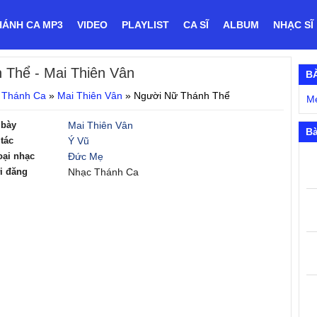
HÁNH CA MP3
VIDEO
PLAYLIST
CA SĨ
ALBUM
NHẠC SĨ
h Thể
- Mai Thiên Vân
B
 Thánh Ca
»
Mai Thiên Vân
»
Người Nữ Thánh Thể
M
 bày
Mai Thiên Vân
Bà
tác
Ý Vũ
oại nhạc
Đức Mẹ
i đăng
Nhạc Thánh Ca