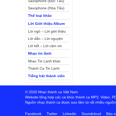
Saxophone (Độc Tấu)
Saxophone (Hòa Tấu)
Thể loại khác
Lời Giới thiệu Album
Lời ngỏ – Lời giới thiệu
Lời dẫn – Lời nguyện
Lời kết – Lời cảm ơn
Nhạc tin lành
Nhạc Tin Lành khác
Thánh Ca Tin Lành
Tiếng hát thành viên
© 2020 Nhạc thánh ca Việt Nam
Website tổng hợp các ca khúc thánh ca MP3, Video, PDF,
Nguồn nhạc thánh ca được sưu tầm từ rất nhiều nguồn t
Facebook
Twitter
Linkedin
Soundcloud
Báo c