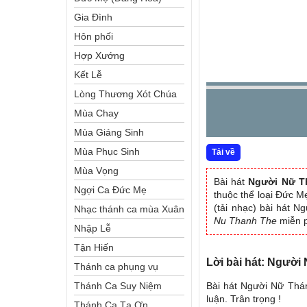
Gia Đình
Hôn phối
Hợp Xướng
Kết Lễ
Lòng Thương Xót Chúa
Mùa Chay
Mùa Giáng Sinh
Mùa Phục Sinh
Tải về
Mùa Vọng
Bài hát
Người Nữ T
Ngợi Ca Đức Mẹ
thuộc thể loại Đức 
(tải nhạc) bài hát 
Nhạc thánh ca mùa Xuân
Nu Thanh The
miễn 
Nhập Lễ
Tận Hiến
Lời bài hát: Người
Thánh ca phụng vụ
Bài hát Người Nữ Thán
Thánh Ca Suy Niệm
luận. Trân trọng !
Thánh Ca Tạ Ơn