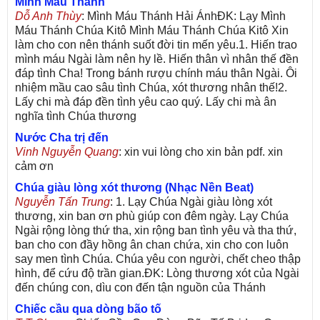
Mình Máu Thánh
Dỗ Anh Thùy
: Mình Máu Thánh Hải ÁnhĐK: Lạy Mình
Máu Thánh Chúa Kitô Mình Máu Thánh Chúa Kitô Xin
làm cho con nên thánh suốt đời tin mến yêu.1. Hiến trao
mình máu Ngài làm nên hy lề. Hiến thân vì nhân thế đền
đáp tình Cha! Trong bánh rượu chính máu thân Ngài. Ôi
nhiệm mầu cao sâu tình Chúa, xót thương nhân thế!2.
Lấy chi mà đáp đền tình yêu cao quý. Lấy chi mà ân
nghĩa tình Chúa thương
Nước Cha trị đến
Vinh Nguyễn Quang
: xin vui lòng cho xin bản pdf. xin
cảm ơn
Chúa giàu lòng xót thương (Nhạc Nền Beat)
Nguyễn Tấn Trung
: 1. Lạy Chúa Ngài giàu lòng xót
thương, xin ban ơn phù giúp con đêm ngày. Lạy Chúa
Ngài rộng lòng thứ tha, xin rộng ban tình yêu và tha thứ,
ban cho con đầy hồng ân chan chứa, xin cho con luôn
say men tình Chúa. Chúa yêu con người, chết cheo thập
hình, để cứu độ trần gian.ĐK: Lòng thương xót của Ngài
đến chúng con, dìu con đến tận nguồn của Thánh
Chiếc cầu qua dòng bão tố