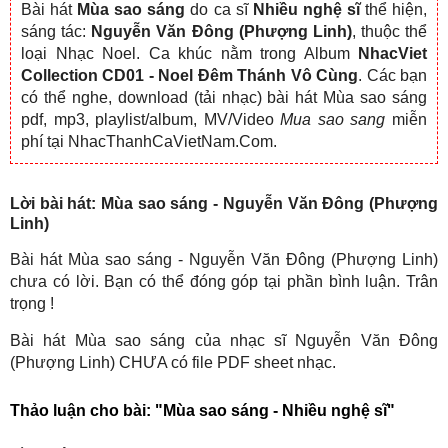
Bài hát
Mùa sao sáng
do ca sĩ
Nhiều nghệ sĩ
thể hiện,
sáng tác:
Nguyễn Văn Đông (Phượng Linh)
, thuộc thể
loại Nhạc Noel. Ca khúc nằm trong Album
NhacViet
Collection CD01 - Noel Đêm Thánh Vô Cùng
. Các bạn
có thể nghe, download (tải nhạc) bài hát Mùa sao sáng
pdf, mp3, playlist/album, MV/Video
Mua sao sang
miễn
phí tại NhacThanhCaVietNam.Com.
Lời bài hát: Mùa sao sáng - Nguyễn Văn Đông (Phượng
Linh)
Bài hát Mùa sao sáng - Nguyễn Văn Đông (Phượng Linh)
chưa có lời. Bạn có thể đóng góp tại phần bình luận. Trân
trọng !
Bài hát Mùa sao sáng của nhạc sĩ Nguyễn Văn Đông
(Phượng Linh) CHƯA có file PDF sheet nhạc.
Thảo luận cho bài:
"Mùa sao sáng - Nhiều nghệ sĩ"