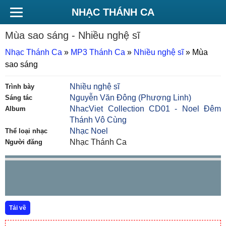
NHẠC THÁNH CA
Mùa sao sáng
- Nhiều nghệ sĩ
Nhạc Thánh Ca
»
MP3 Thánh Ca
»
Nhiều nghệ sĩ
»
Mùa
sao sáng
Nhiều nghệ sĩ
Trình bày
Nguyễn Văn Đông (Phượng Linh)
Sáng tác
NhacViet Collection CD01 - Noel Đêm
Album
Thánh Vô Cùng
Nhạc Noel
Thể loại nhạc
Nhạc Thánh Ca
Người đăng
Tải về