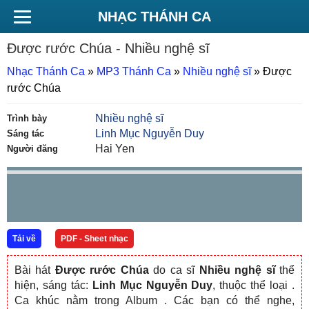
NHẠC THÁNH CA
Được rước Chúa
- Nhiều nghệ sĩ
Nhạc Thánh Ca
»
MP3 Thánh Ca
»
Nhiều nghệ sĩ
»
Được
rước Chúa
Nhiều nghệ sĩ
Trình bày
Linh Mục Nguyễn Duy
Sáng tác
Hai Yen
Người đăng
Tải về
PDF - Sheet nhạc
Bài hát
Được rước Chúa
do ca sĩ
Nhiều nghệ sĩ
thể
hiện, sáng tác:
Linh Mục Nguyễn Duy
, thuộc thể loại .
Ca khúc nằm trong Album
. Các bạn có thể nghe,