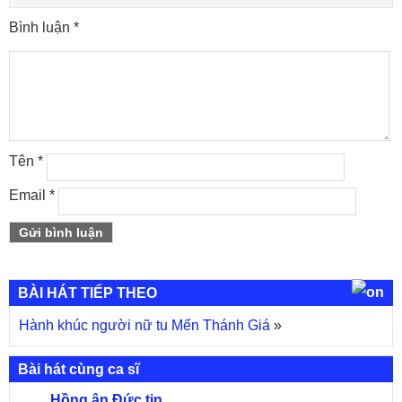
Bình luận
*
Tên
*
Email
*
BÀI HÁT TIẾP THEO
Hành khúc người nữ tu Mến Thánh Giá
»
Bài hát cùng ca sĩ
Hồng ân Đức tin