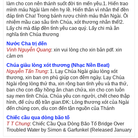
làm cho con nên thánh suốt đời tin mến yêu.1. Hiến trao
mình máu Ngài làm nên hy lề. Hiến thân vì nhân thế đền
đáp tình Cha! Trong bánh rượu chính máu thân Ngài. Ôi
nhiệm mầu cao sâu tình Chúa, xót thương nhân thế!2.
Lấy chi mà đáp đền tình yêu cao quý. Lấy chi mà ân
nghĩa tình Chúa thương
Nước Cha trị đến
Vinh Nguyễn Quang
: xin vui lòng cho xin bản pdf. xin
cảm ơn
Chúa giàu lòng xót thương (Nhạc Nền Beat)
Nguyễn Tấn Trung
: 1. Lạy Chúa Ngài giàu lòng xót
thương, xin ban ơn phù giúp con đêm ngày. Lạy Chúa
Ngài rộng lòng thứ tha, xin rộng ban tình yêu và tha thứ,
ban cho con đầy hồng ân chan chứa, xin cho con luôn
say men tình Chúa. Chúa yêu con người, chết cheo thập
hình, để cứu độ trần gian.ĐK: Lòng thương xót của Ngài
đến chúng con, dìu con đến tận nguồn của Thánh
Chiếc cầu qua dòng bão tố
T T Chung
: Chiếc Cầu Qua Dòng Bão Tố Bridge Over
Troubled Water by Simon & Garfunkel (Released January
26, 1970) Lời Việt: Nhạc Sĩ Vũ Đức Nghiêm Trình Bày: