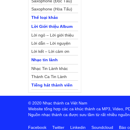
Saxophone (Độc Tấu)
Saxophone (Hòa Tấu)
Thể loại khác
Lời Giới thiệu Album
Lời ngỏ – Lời giới thiệu
Lời dẫn – Lời nguyện
Lời kết – Lời cảm ơn
Nhạc tin lành
Nhạc Tin Lành khác
Thánh Ca Tin Lành
Tiếng hát thành viên
© 2020 Nhạc thánh ca Việt Nam
Website tổng hợp các ca khúc thánh ca MP3, Video, PDF,
Nguồn nhạc thánh ca được sưu tầm từ rất nhiều nguồn t
Facebook
Twitter
Linkedin
Soundcloud
Báo c