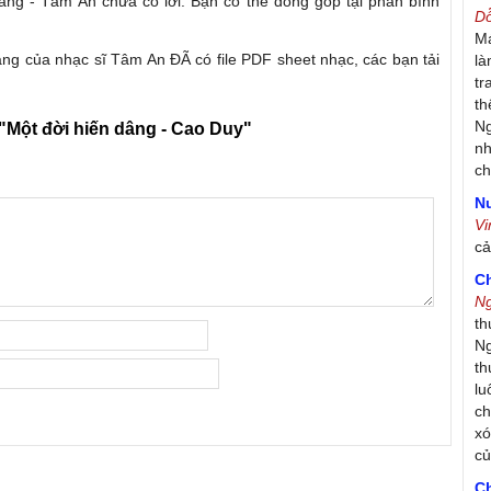
dâng - Tâm An chưa có lời. Bạn có thể đóng góp tại phần bình
D
Má
âng của nhạc sĩ Tâm An ĐÃ có file PDF sheet nhạc, các bạn tải
là
tr
th
Ng
"Một đời hiến dâng - Cao Duy"
nh
ch
Nư
V
c
C
N
th
Ng
th
lu
ch
xó
c
C