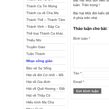
Bài hát Một đời hiến 
luận. Trân trọng !
Thánh Ca Tin Mừng
Thánh ca về Cha Mẹ
Bài hát Một đời hiến d
ở phía trên nhé.
Thánh Thể – Thánh Tâm
Thánh Vịnh – Đáp Ca
Thảo luận cho bài:
Thể loại Thánh Ca khác
Bình luận
*
Thiếu Nhi
Truyền Giáo
Tuần Thánh
Nhạc công giáo
Bảo vệ Sự Sống
Tên
*
Hát về đời Cơ nhỡ – Mồ
côi
Hát về Gia đình
Email
*
Hát về Quê Hương – Đất
Nước
Hát về Thầy Cô
Hiếu kính Mẹ Cha