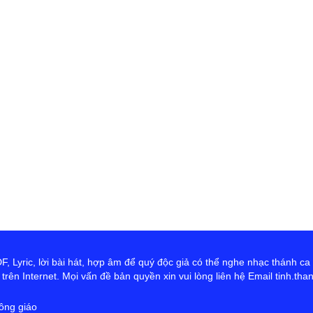
th
Đ
D
Ng
tr
cứ
ta
hơ
Ch
 Lyric, lời bài hát, hợp âm để quý độc giả có thể nghe nhạc thánh ca
rên Internet. Mọi vấn đề bản quyền xin vui lòng liên hệ Email tinh.th
ông giáo