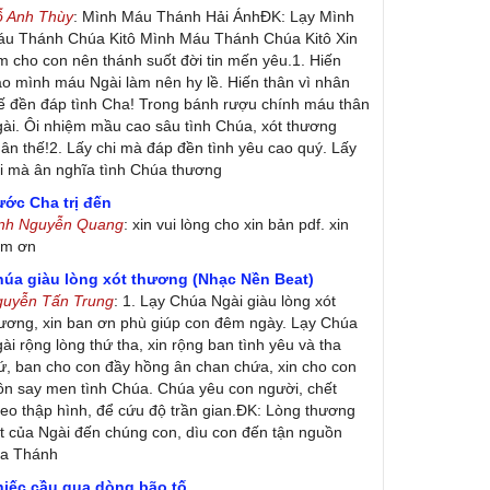
ỗ Anh Thùy
: Mình Máu Thánh Hải ÁnhĐK: Lạy Mình
u Thánh Chúa Kitô Mình Máu Thánh Chúa Kitô Xin
m cho con nên thánh suốt đời tin mến yêu.1. Hiến
ao mình máu Ngài làm nên hy lề. Hiến thân vì nhân
ế đền đáp tình Cha! Trong bánh rượu chính máu thân
ài. Ôi nhiệm mầu cao sâu tình Chúa, xót thương
ân thế!2. Lấy chi mà đáp đền tình yêu cao quý. Lấy
i mà ân nghĩa tình Chúa thương
ớc Cha trị đến
inh Nguyễn Quang
: xin vui lòng cho xin bản pdf. xin
ảm ơn
húa giàu lòng xót thương (Nhạc Nền Beat)
guyễn Tấn Trung
: 1. Lạy Chúa Ngài giàu lòng xót
ương, xin ban ơn phù giúp con đêm ngày. Lạy Chúa
ài rộng lòng thứ tha, xin rộng ban tình yêu và tha
ứ, ban cho con đầy hồng ân chan chứa, xin cho con
ôn say men tình Chúa. Chúa yêu con người, chết
eo thập hình, để cứu độ trần gian.ĐK: Lòng thương
t của Ngài đến chúng con, dìu con đến tận nguồn
ủa Thánh
hiếc cầu qua dòng bão tố