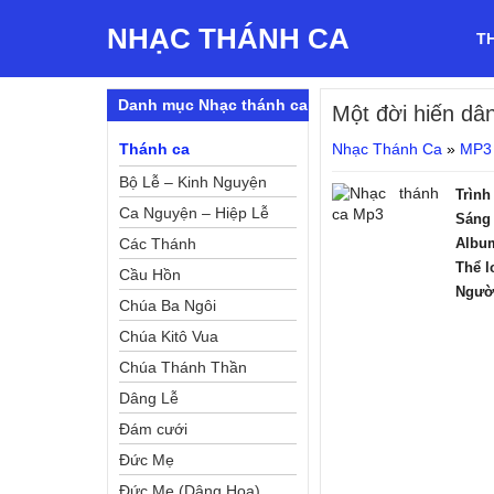
NHẠC THÁNH CA
T
Danh mục Nhạc thánh ca
Một đời hiến dâ
Thánh ca
Nhạc Thánh Ca
»
MP3
Bộ Lễ – Kinh Nguyện
Trình
Ca Nguyện – Hiệp Lễ
Sáng 
Các Thánh
Albu
Thể l
Cầu Hồn
Ngườ
Chúa Ba Ngôi
Chúa Kitô Vua
Chúa Thánh Thần
Dâng Lễ
Đám cưới
Đức Mẹ
Đức Mẹ (Dâng Hoa)