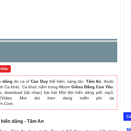
 nhạc
n dâng
do ca sĩ
Cao Duy
thể hiện, sáng tác:
Tâm An
, thuộc
ánh Ca khác. Ca khúc nằm trong Album
Giêsu Đấng Con Yêu
.
, download (tải nhạc) bài hát Một đời hiến dâng pdf, mp3,
MV/Video
Mot doi hien dang
miễn phí tại
am.Com.
C
i hiến dâng - Tâm An
M