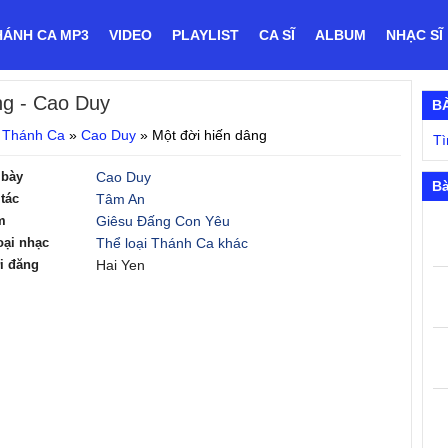
HÁNH CA MP3
VIDEO
PLAYLIST
CA SĨ
ALBUM
NHẠC SĨ
ng
- Cao Duy
B
 Thánh Ca
»
Cao Duy
»
Một đời hiến dâng
Tì
 bày
Cao Duy
Bà
tác
Tâm An
m
Giêsu Đấng Con Yêu
oại nhạc
Thể loại Thánh Ca khác
i đăng
Hai Yen