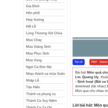
Gia Đình
Hôn phối
Hợp Xướng
Kết Lễ
Lòng Thương Xót Chúa
Mùa Chay
Mùa Giáng Sinh
Mùa Phục Sinh
Mùa Vọng
Tải về
PDF - Sheet
Ngợi Ca Đức Mẹ
Bài hát
Món quà ch
Nhạc thánh ca mùa Xuân
Lm. Quang Uy
, thu
Nhập Lễ
- Sinh hoạt (Bài ca
download (tải nhạc) 
Tận Hiến
Mon qua cho nhau
mi
Thánh ca phụng vụ
Thánh Ca Suy Niệm
Lời bài hát: Món q
Thánh Ca Tạ Ơn