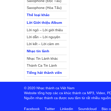
Saxophone (Độc Tấu)
Saxophone (Hòa Tấu)
Thể loại khác
Lời Giới thiệu Album
Lời ngỏ – Lời giới thiệu
Lời dẫn – Lời nguyện
Lời kết – Lời cảm ơn
Nhạc tin lành
Nhạc Tin Lành khác
Thánh Ca Tin Lành
Tiếng hát thành viên
© 2020 Nhạc thánh ca Việt Nam
Website tổng hợp các ca khúc thánh ca MP3, Video, PDF,
Nguồn nhạc thánh ca được sưu tầm từ rất nhiều nguồn t
Facebook
Twitter
Linkedin
Soundcloud
Báo c