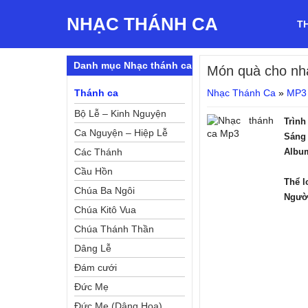
NHẠC THÁNH CA
T
Danh mục Nhạc thánh ca
Món quà cho nh
Thánh ca
Nhạc Thánh Ca
»
MP3
Bộ Lễ – Kinh Nguyện
Trình
Ca Nguyện – Hiệp Lễ
Sáng 
Các Thánh
Albu
Cầu Hồn
Thể l
Chúa Ba Ngôi
Ngườ
Chúa Kitô Vua
Chúa Thánh Thần
Dâng Lễ
Đám cưới
Đức Mẹ
Đức Mẹ (Dâng Hoa)