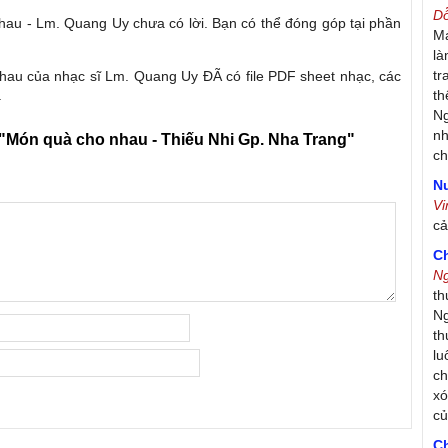
D
hau - Lm. Quang Uy chưa có lời. Bạn có thể đóng góp tại phần
Má
là
tr
hau của nhạc sĩ Lm. Quang Uy ĐÃ có file PDF sheet nhạc, các
.
th
Ng
nh
"Món quà cho nhau - Thiếu Nhi Gp. Nha Trang"
ch
Nư
V
c
C
N
th
Ng
th
lu
ch
xó
c
C