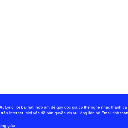
th
Đ
D
Ng
tr
cứ
ta
hơ
Ch
 Lyric, lời bài hát, hợp âm để quý độc giả có thể nghe nhạc thánh ca
rên Internet. Mọi vấn đề bản quyền xin vui lòng liên hệ Email tinh.th
ông giáo