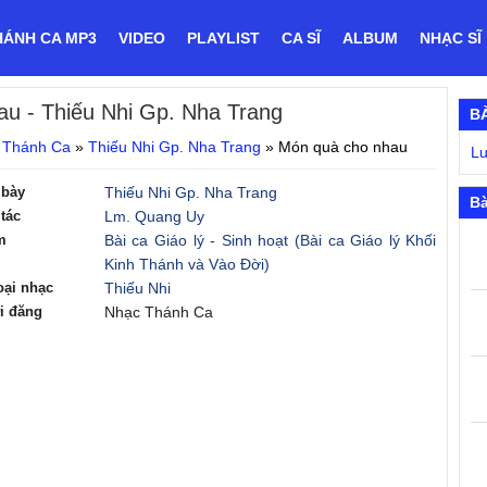
HÁNH CA MP3
VIDEO
PLAYLIST
CA SĨ
ALBUM
NHẠC SĨ
au
- Thiếu Nhi Gp. Nha Trang
B
 Thánh Ca
»
Thiếu Nhi Gp. Nha Trang
»
Món quà cho nhau
Lu
 bày
Thiếu Nhi Gp. Nha Trang
Bà
tác
Lm. Quang Uy
m
Bài ca Giáo lý - Sinh hoạt (Bài ca Giáo lý Khối
Kinh Thánh và Vào Đời)
oại nhạc
Thiếu Nhi
i đăng
Nhạc Thánh Ca