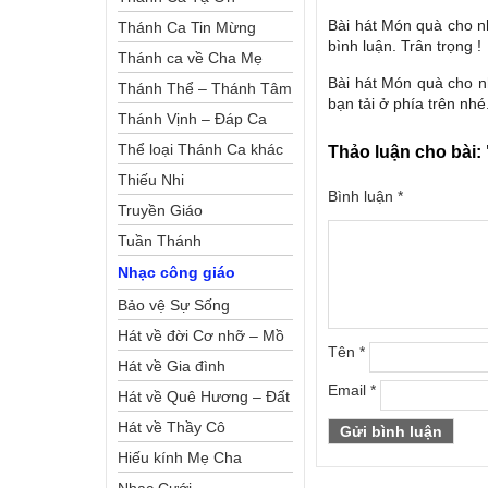
Bài hát Món quà cho n
Thánh Ca Tin Mừng
bình luận. Trân trọng !
Thánh ca về Cha Mẹ
Bài hát Món quà cho n
Thánh Thể – Thánh Tâm
bạn tải ở phía trên nhé
Thánh Vịnh – Đáp Ca
Thể loại Thánh Ca khác
Thảo luận cho bài:
Thiếu Nhi
Bình luận
*
Truyền Giáo
Tuần Thánh
Nhạc công giáo
Bảo vệ Sự Sống
Hát về đời Cơ nhỡ – Mồ
Tên
*
côi
Hát về Gia đình
Email
*
Hát về Quê Hương – Đất
Nước
Hát về Thầy Cô
Hiếu kính Mẹ Cha