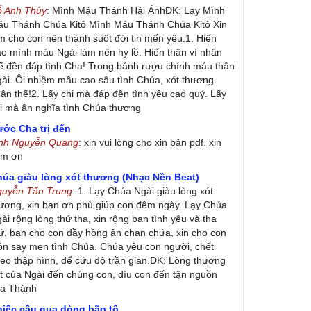
ỗ Anh Thùy
: Mình Máu Thánh Hải ÁnhĐK: Lạy Mình
u Thánh Chúa Kitô Mình Máu Thánh Chúa Kitô Xin
m cho con nên thánh suốt đời tin mến yêu.1. Hiến
ao mình máu Ngài làm nên hy lề. Hiến thân vì nhân
ế đền đáp tình Cha! Trong bánh rượu chính máu thân
ài. Ôi nhiệm mầu cao sâu tình Chúa, xót thương
ân thế!2. Lấy chi mà đáp đền tình yêu cao quý. Lấy
i mà ân nghĩa tình Chúa thương
ớc Cha trị đến
inh Nguyễn Quang
: xin vui lòng cho xin bản pdf. xin
ảm ơn
húa giàu lòng xót thương (Nhạc Nền Beat)
guyễn Tấn Trung
: 1. Lạy Chúa Ngài giàu lòng xót
ương, xin ban ơn phù giúp con đêm ngày. Lạy Chúa
ài rộng lòng thứ tha, xin rộng ban tình yêu và tha
ứ, ban cho con đầy hồng ân chan chứa, xin cho con
ôn say men tình Chúa. Chúa yêu con người, chết
eo thập hình, để cứu độ trần gian.ĐK: Lòng thương
t của Ngài đến chúng con, dìu con đến tận nguồn
ủa Thánh
hiếc cầu qua dòng bão tố