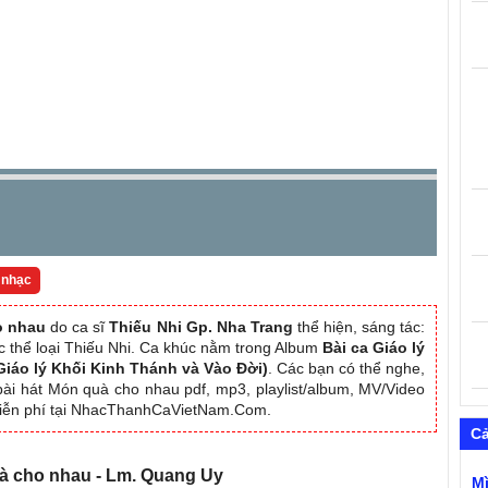
 nhạc
o nhau
do ca sĩ
Thiếu Nhi Gp. Nha Trang
thể hiện, sáng tác:
ộc thể loại Thiếu Nhi. Ca khúc nằm trong Album
Bài ca Giáo lý
 Giáo lý Khối Kinh Thánh và Vào Đời)
. Các bạn có thể nghe,
bài hát Món quà cho nhau pdf, mp3, playlist/album, MV/Video
ễn phí tại NhacThanhCaVietNam.Com.
C
uà cho nhau - Lm. Quang Uy
M