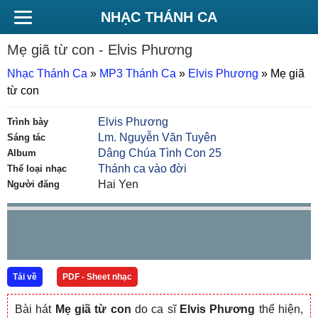
NHẠC THÁNH CA
Mẹ giã từ con
- Elvis Phương
Nhạc Thánh Ca
»
MP3 Thánh Ca
»
Elvis Phương
»
Mẹ giã
từ con
Elvis Phương
Trình bày
Lm. Nguyễn Văn Tuyên
Sáng tác
Dâng Chúa Tình Con 25
Album
Thánh ca vào đời
Thể loại nhạc
Hai Yen
Người đăng
Tải về
PDF - Sheet nhạc
Bài hát
Mẹ giã từ con
do ca sĩ
Elvis Phương
thể hiện,