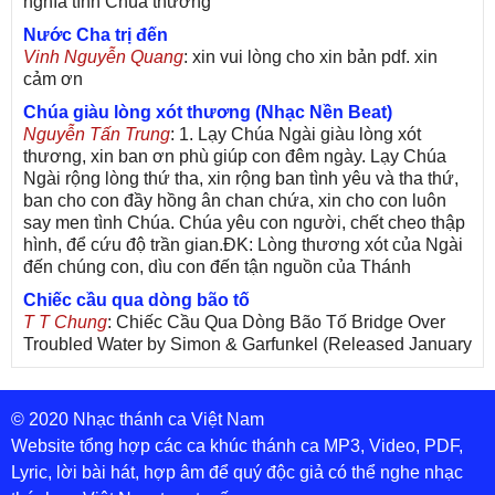
nghĩa tình Chúa thương
Nước Cha trị đến
Vinh Nguyễn Quang
: xin vui lòng cho xin bản pdf. xin
cảm ơn
Chúa giàu lòng xót thương (Nhạc Nền Beat)
Nguyễn Tấn Trung
: 1. Lạy Chúa Ngài giàu lòng xót
thương, xin ban ơn phù giúp con đêm ngày. Lạy Chúa
Ngài rộng lòng thứ tha, xin rộng ban tình yêu và tha thứ,
ban cho con đầy hồng ân chan chứa, xin cho con luôn
say men tình Chúa. Chúa yêu con người, chết cheo thập
hình, để cứu độ trần gian.ĐK: Lòng thương xót của Ngài
đến chúng con, dìu con đến tận nguồn của Thánh
Chiếc cầu qua dòng bão tố
T T Chung
: Chiếc Cầu Qua Dòng Bão Tố Bridge Over
Troubled Water by Simon & Garfunkel (Released January
26, 1970) Lời Việt: Nhạc Sĩ Vũ Đức Nghiêm Trình Bày:
Chung Tử Lưu
© 2020 Nhạc thánh ca Việt Nam
De Colores! (Lời Việt)
Son Vu
: Bài hát có lời chưa.Cám ơn
Website tổng hợp các ca khúc thánh ca MP3, Video, PDF,
Lyric, lời bài hát, hợp âm để quý độc giả có thể nghe nhạc
Bài ca dâng Mẹ