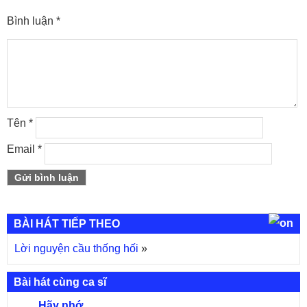
Bình luận
*
Tên
*
Email
*
BÀI HÁT TIẾP THEO
Lời nguyện cầu thống hối
»
Bài hát cùng ca sĩ
Hãy nhớ