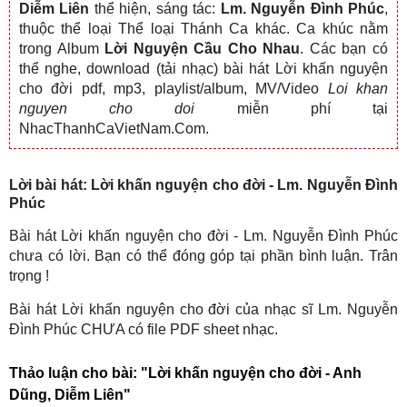
Diễm Liên
thể hiện, sáng tác:
Lm. Nguyễn Đình Phúc
,
thuộc thể loại Thể loại Thánh Ca khác. Ca khúc nằm
trong Album
Lời Nguyện Cầu Cho Nhau
. Các bạn có
thể nghe, download (tải nhạc) bài hát Lời khấn nguyện
cho đời pdf, mp3, playlist/album, MV/Video
Loi khan
nguyen cho doi
miễn phí tại
NhacThanhCaVietNam.Com.
Lời bài hát: Lời khấn nguyện cho đời - Lm. Nguyễn Đình
Phúc
Bài hát Lời khấn nguyện cho đời - Lm. Nguyễn Đình Phúc
chưa có lời. Bạn có thể đóng góp tại phần bình luận. Trân
trọng !
Bài hát Lời khấn nguyện cho đời của nhạc sĩ Lm. Nguyễn
Đình Phúc CHƯA có file PDF sheet nhạc.
Thảo luận cho bài:
"Lời khấn nguyện cho đời - Anh
Dũng, Diễm Liên"