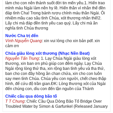
làm cho con nên thánh suốt đời tin mến yêu.1. Hiến trao
mình máu Ngài làm nên hy lề. Hiến thân vì nhân thế đền
đáp tình Cha! Trong bánh rượu chính máu thân Ngài. Ôi
nhiệm mầu cao sâu tình Chúa, xót thương nhân thế!2.
Lấy chi mà đáp đền tình yêu cao quý. Lấy chi mà ân
nghĩa tình Chúa thương
Nước Cha trị đến
Vinh Nguyễn Quang
: xin vui lòng cho xin bản pdf. xin
cảm ơn
Chúa giàu lòng xót thương (Nhạc Nền Beat)
Nguyễn Tấn Trung
: 1. Lạy Chúa Ngài giàu lòng xót
thương, xin ban ơn phù giúp con đêm ngày. Lạy Chúa
Ngài rộng lòng thứ tha, xin rộng ban tình yêu và tha thứ,
ban cho con đầy hồng ân chan chứa, xin cho con luôn
say men tình Chúa. Chúa yêu con người, chết cheo thập
hình, để cứu độ trần gian.ĐK: Lòng thương xót của Ngài
đến chúng con, dìu con đến tận nguồn của Thánh
Chiếc cầu qua dòng bão tố
T T Chung
: Chiếc Cầu Qua Dòng Bão Tố Bridge Over
Troubled Water by Simon & Garfunkel (Released January
26, 1970) Lời Việt: Nhạc Sĩ Vũ Đức Nghiêm Trình Bày: