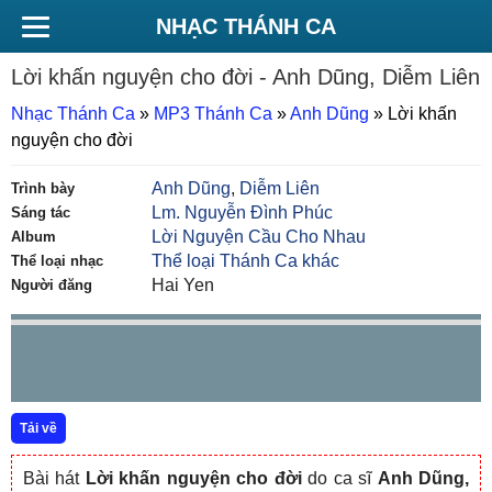
NHẠC THÁNH CA
Lời khấn nguyện cho đời
- Anh Dũng, Diễm Liên
Nhạc Thánh Ca
»
MP3 Thánh Ca
»
Anh Dũng
»
Lời khấn
nguyện cho đời
Anh Dũng
,
Diễm Liên
Trình bày
Lm. Nguyễn Đình Phúc
Sáng tác
Lời Nguyện Cầu Cho Nhau
Album
Thể loại Thánh Ca khác
Thể loại nhạc
Hai Yen
Người đăng
Tải về
Bài hát
Lời khấn nguyện cho đời
do ca sĩ
Anh Dũng,