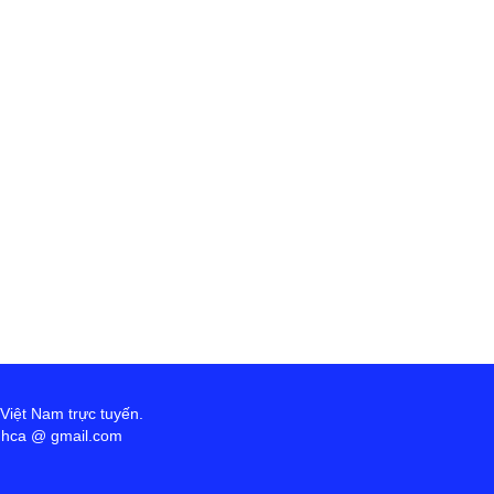
 Việt Nam trực tuyến.
anhca @ gmail.com