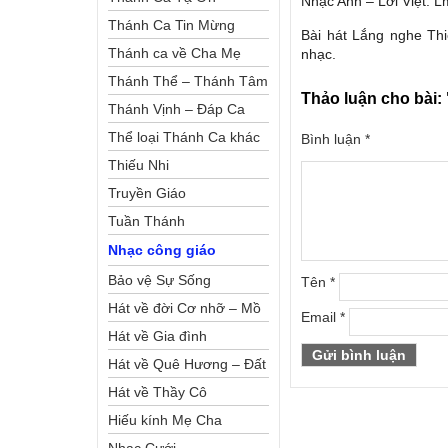
Nhạc Anh – Lời Việt: 
Thánh Ca Tin Mừng
Bài hát Lắng nghe Th
Thánh ca về Cha Mẹ
nhạc.
Thánh Thể – Thánh Tâm
Thảo luận cho bài:
Thánh Vịnh – Đáp Ca
Thể loại Thánh Ca khác
Bình luận
*
Thiếu Nhi
Truyền Giáo
Tuần Thánh
Nhạc công giáo
Bảo vệ Sự Sống
Tên
*
Hát về đời Cơ nhỡ – Mồ
Email
*
côi
Hát về Gia đình
Hát về Quê Hương – Đất
Nước
Hát về Thầy Cô
Hiếu kính Mẹ Cha