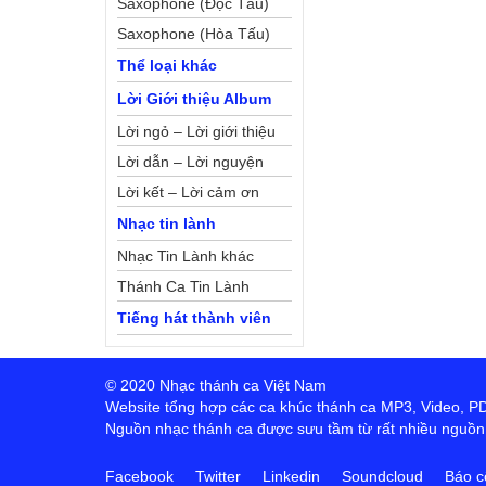
Saxophone (Độc Tấu)
Saxophone (Hòa Tấu)
Thể loại khác
Lời Giới thiệu Album
Lời ngỏ – Lời giới thiệu
Lời dẫn – Lời nguyện
Lời kết – Lời cảm ơn
Nhạc tin lành
Nhạc Tin Lành khác
Thánh Ca Tin Lành
Tiếng hát thành viên
© 2020 Nhạc thánh ca Việt Nam
Website tổng hợp các ca khúc thánh ca MP3, Video, PDF,
Nguồn nhạc thánh ca được sưu tầm từ rất nhiều nguồn t
Facebook
Twitter
Linkedin
Soundcloud
Báo c