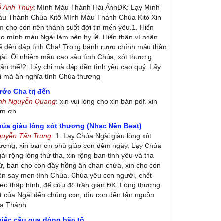
ỗ Anh Thùy
: Mình Máu Thánh Hải ÁnhĐK: Lạy Mình
u Thánh Chúa Kitô Mình Máu Thánh Chúa Kitô Xin
m cho con nên thánh suốt đời tin mến yêu.1. Hiến
ao mình máu Ngài làm nên hy lề. Hiến thân vì nhân
ế đền đáp tình Cha! Trong bánh rượu chính máu thân
ài. Ôi nhiệm mầu cao sâu tình Chúa, xót thương
ân thế!2. Lấy chi mà đáp đền tình yêu cao quý. Lấy
i mà ân nghĩa tình Chúa thương
ớc Cha trị đến
inh Nguyễn Quang
: xin vui lòng cho xin bản pdf. xin
ảm ơn
húa giàu lòng xót thương (Nhạc Nền Beat)
guyễn Tấn Trung
: 1. Lạy Chúa Ngài giàu lòng xót
ương, xin ban ơn phù giúp con đêm ngày. Lạy Chúa
ài rộng lòng thứ tha, xin rộng ban tình yêu và tha
ứ, ban cho con đầy hồng ân chan chứa, xin cho con
ôn say men tình Chúa. Chúa yêu con người, chết
eo thập hình, để cứu độ trần gian.ĐK: Lòng thương
t của Ngài đến chúng con, dìu con đến tận nguồn
ủa Thánh
hiếc cầu qua dòng bão tố