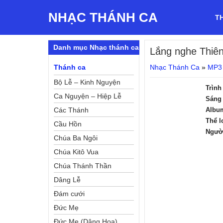
NHẠC THÁNH CA
T
Danh mục Nhạc thánh ca
Lắng nghe Thiê
Thánh ca
Nhạc Thánh Ca
»
MP3
Bộ Lễ – Kinh Nguyện
Trình
Ca Nguyện – Hiệp Lễ
Sáng 
Các Thánh
Albu
Thể l
Cầu Hồn
Ngườ
Chúa Ba Ngôi
Chúa Kitô Vua
Chúa Thánh Thần
Dâng Lễ
Đám cưới
Đức Mẹ
Đức Mẹ (Dâng Hoa)