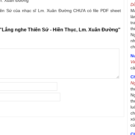
Lm. Xuân Đường
D
iên Sứ của nhạc sĩ Lm. Xuân Đường CHƯA có file PDF sheet
Má
là
tr
th
"Lắng nghe Thiên Sứ - Hiền Thục, Lm. Xuân Đường"
Ng
nh
ch
Nư
V
c
C
N
th
Ng
th
lu
ch
xó
c
C