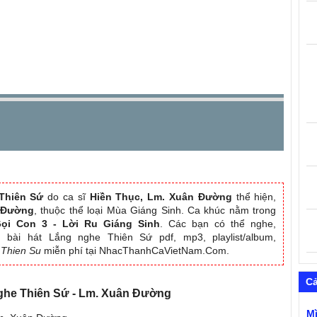
Thiên Sứ
do ca sĩ
Hiền Thục, Lm. Xuân Đường
thể hiện,
 Đường
, thuộc thể loại Mùa Giáng Sinh. Ca khúc nằm trong
Gọi Con 3 - Lời Ru Giáng Sinh
. Các bạn có thể nghe,
) bài hát Lắng nghe Thiên Sứ pdf, mp3, playlist/album,
 Thien Su
miễn phí tại NhacThanhCaVietNam.Com.
C
nghe Thiên Sứ - Lm. Xuân Đường
M