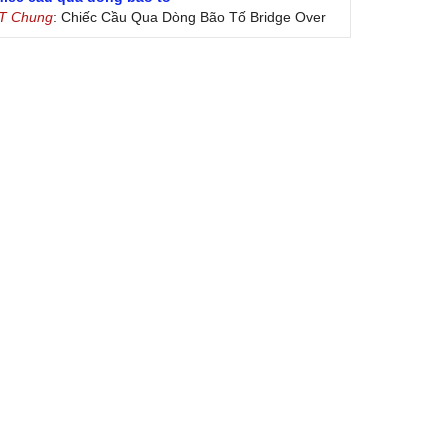
 T Chung
: Chiếc Cầu Qua Dòng Bão Tố Bridge Over
oubled Water by Simon & Garfunkel (Released
nuary 26, 1970) Lời Việt: Nhạc Sĩ Vũ Đức Nghiêm
ình Bày: Chung Tử Lưu
 Colores! (Lời Việt)
on Vu
: Bài hát có lời chưa.Cám ơn