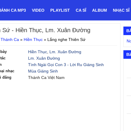
HÁNH CA MP3
VIDEO
PLAYLIST
CA SĨ
ALBUM
NHẠC SĨ
n Sứ
- Hiền Thục, Lm. Xuân Đường
B
 Thánh Ca
»
Hiền Thục
»
Lắng nghe Thiên Sứ
No
 bày
Hiền Thục
,
Lm. Xuân Đường
Bà
tác
Lm. Xuân Đường
m
Tình Ngài Gọi Con 3 - Lời Ru Giáng Sinh
oại nhạc
Mùa Giáng Sinh
i đăng
Thánh Ca Việt Nam