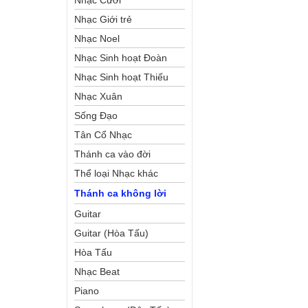
Nhạc Cưới
Nhạc Giới trẻ
Nhạc Noel
Nhạc Sinh hoạt Đoàn
Thể Công Giáo
Nhạc Sinh hoạt Thiếu
Nhi
Nhạc Xuân
Sống Đạo
Tân Cổ Nhạc
Thánh ca vào đời
Thể loại Nhạc khác
Thánh ca không lời
Guitar
Guitar (Hòa Tấu)
Hòa Tấu
Nhạc Beat
Piano