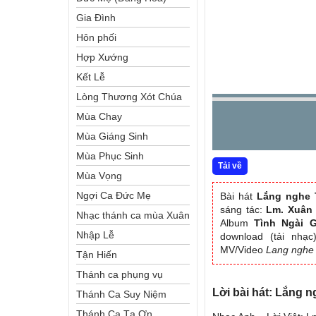
Gia Đình
Hôn phối
Hợp Xướng
Kết Lễ
Lòng Thương Xót Chúa
Mùa Chay
Mùa Giáng Sinh
Mùa Phục Sinh
Tải về
Mùa Vọng
Ngợi Ca Đức Mẹ
Bài hát
Lắng nghe 
sáng tác:
Lm. Xuân
Nhạc thánh ca mùa Xuân
Album
Tình Ngài 
Nhập Lễ
download (tải nhạc
MV/Video
Lang nghe
Tận Hiến
Thánh ca phụng vụ
Lời bài hát: Lắng 
Thánh Ca Suy Niệm
Thánh Ca Tạ Ơn