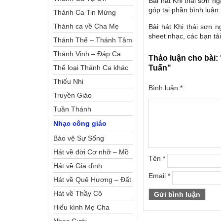
Bài hát Khi thái sơn n
góp tại phần bình luận.
Thánh Ca Tin Mừng
Thánh ca về Cha Mẹ
Bài hát Khi thái sơn 
sheet nhạc, các bạn tải
Thánh Thể – Thánh Tâm
Thánh Vịnh – Đáp Ca
Thảo luận cho bài:
Thể loại Thánh Ca khác
Tuấn"
Thiếu Nhi
Bình luận
*
Truyền Giáo
Tuần Thánh
Nhạc công giáo
Bảo vệ Sự Sống
Hát về đời Cơ nhỡ – Mồ
Tên
*
côi
Hát về Gia đình
Email
*
Hát về Quê Hương – Đất
Nước
Hát về Thầy Cô
Hiếu kính Mẹ Cha