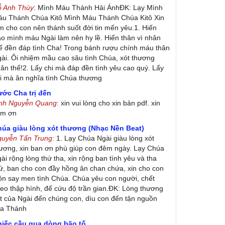
ỗ Anh Thùy
: Mình Máu Thánh Hải ÁnhĐK: Lạy Mình
u Thánh Chúa Kitô Mình Máu Thánh Chúa Kitô Xin
m cho con nên thánh suốt đời tin mến yêu.1. Hiến
ao mình máu Ngài làm nên hy lề. Hiến thân vì nhân
ế đền đáp tình Cha! Trong bánh rượu chính máu thân
ài. Ôi nhiệm mầu cao sâu tình Chúa, xót thương
ân thế!2. Lấy chi mà đáp đền tình yêu cao quý. Lấy
i mà ân nghĩa tình Chúa thương
ớc Cha trị đến
inh Nguyễn Quang
: xin vui lòng cho xin bản pdf. xin
ảm ơn
húa giàu lòng xót thương (Nhạc Nền Beat)
guyễn Tấn Trung
: 1. Lạy Chúa Ngài giàu lòng xót
ương, xin ban ơn phù giúp con đêm ngày. Lạy Chúa
ài rộng lòng thứ tha, xin rộng ban tình yêu và tha
ứ, ban cho con đầy hồng ân chan chứa, xin cho con
ôn say men tình Chúa. Chúa yêu con người, chết
eo thập hình, để cứu độ trần gian.ĐK: Lòng thương
t của Ngài đến chúng con, dìu con đến tận nguồn
ủa Thánh
hiếc cầu qua dòng bão tố