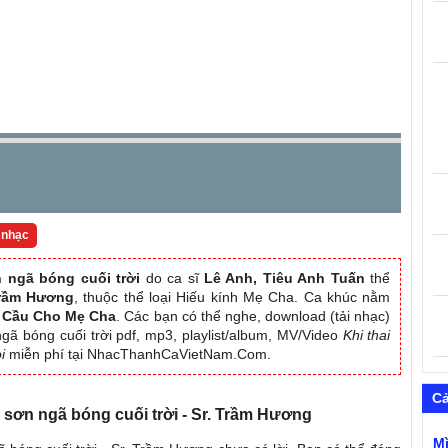
 nhạc
n ngã bóng cuối trời
do ca sĩ
Lê Anh, Tiêu Anh Tuấn
thể
Trầm Hương
, thuộc thể loại Hiếu kính Mẹ Cha. Ca khúc nằm
 Cầu Cho Mẹ Cha
. Các bạn có thể nghe, download (tải nhạc)
 ngã bóng cuối trời pdf, mp3, playlist/album, MV/Video
Khi thai
i
miễn phí tại NhacThanhCaVietNam.Com.
C
ái sơn ngã bóng cuối trời - Sr. Trầm Hương
M