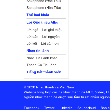
Saxophone (Độc Tấu)
Saxophone (Hòa Tấu)
Thể loại khác
Lời Giới thiệu Album
Lời ngỏ – Lời giới thiệu
Lời dẫn – Lời nguyện
Lời kết – Lời cảm ơn
Nhạc tin lành
Nhạc Tin Lành khác
Thánh Ca Tin Lành
Tiếng hát thành viên
© 2020 Nhạc thánh ca Việt Nam
Website tổng hợp các ca khúc thánh ca MP3, Video, PDF,
Nguồn nhạc thánh ca được sưu tầm từ rất nhiều nguồn t
Facebook
Twitter
Linkedin
Soundcloud
Báo c