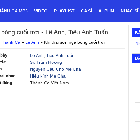
HÁNH CA MP3
VIDEO
PLAYLIST
CA SĨ
ALBUM
NHẠC SĨ
 bóng cuối trời
- Lê Anh, Tiêu Anh Tuấn
B
 Thánh Ca
»
Lê Anh
»
Khi thái sơn ngã bóng cuối trời
N
 bày
Lê Anh
,
Tiêu Anh Tuấn
Bà
tác
Sr. Trầm Hương
m
Nguyện Cầu Cho Mẹ Cha
oại nhạc
Hiếu kính Mẹ Cha
i đăng
Thánh Ca Việt Nam