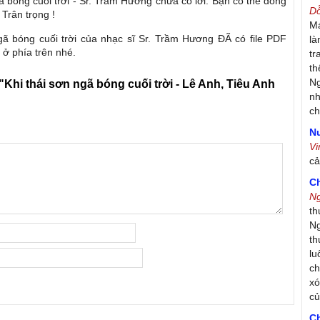
gã bóng cuối trời - Sr. Trầm Hương chưa có lời. Bạn có thể đóng
D
 Trân trọng !
Má
ngã bóng cuối trời của nhạc sĩ Sr. Trầm Hương ĐÃ có file PDF
là
 ở phía trên nhé.
tr
th
Ng
"Khi thái sơn ngã bóng cuối trời - Lê Anh, Tiêu Anh
nh
ch
Nư
V
c
C
N
th
Ng
th
lu
ch
xó
c
C