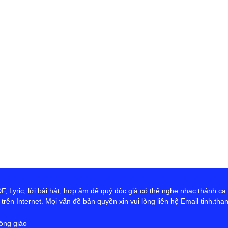
th
Đ
D
Ng
tr
cứ
ta
hơ
Ch
 Lyric, lời bài hát, hợp âm để quý độc giả có thể nghe nhạc thánh ca
rên Internet. Mọi vấn đề bản quyền xin vui lòng liên hệ Email tinh.th
ông giáo