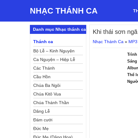
NHẠC THÁNH CA
T
Danh mục Nhạc thánh ca
Khi thái sơn ngã
Thánh ca
Nhạc Thánh Ca
»
MP3
Bộ Lễ – Kinh Nguyện
Trình
Ca Nguyện – Hiệp Lễ
Sáng 
Các Thánh
Albu
Thể l
Cầu Hồn
Ngườ
Chúa Ba Ngôi
Chúa Kitô Vua
Chúa Thánh Thần
Dâng Lễ
Đám cưới
Đức Mẹ
Đức Mẹ (Dâng Hoa)