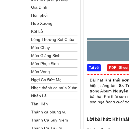
Gia Đình
Hôn phối
Hợp Xướng
Kết Lễ
Lòng Thương Xót Chúa
Mùa Chay
Mùa Giáng Sinh
Mùa Phục Sinh
Tải về
PDF - Sheet
Mùa Vọng
Ngợi Ca Đức Mẹ
Bài hát
Khi thái sơ
hiện, sáng tác:
Sr. 
Nhạc thánh ca mùa Xuân
trong Album
Nguyện
Nhập Lễ
bài hát Khi thái sơn
son nga bong cuoi tro
Tận Hiến
Thánh ca phụng vụ
Lời bài hát: Khi th
Thánh Ca Suy Niệm
Thánh Ca Tạ Ơn