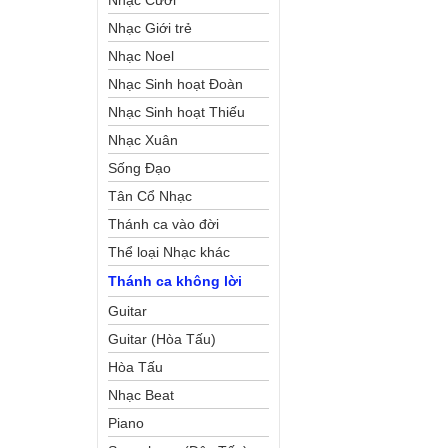
Nhạc Cưới
Nhạc Giới trẻ
Nhạc Noel
Nhạc Sinh hoạt Đoàn
Thể Công Giáo
Nhạc Sinh hoạt Thiếu
Nhi
Nhạc Xuân
Sống Đạo
Tân Cổ Nhạc
Thánh ca vào đời
Thể loại Nhạc khác
Thánh ca không lời
Guitar
Guitar (Hòa Tấu)
Hòa Tấu
Nhạc Beat
Piano