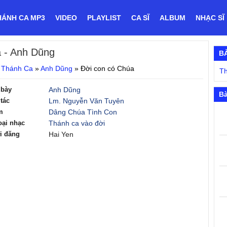
HÁNH CA MP3
VIDEO
PLAYLIST
CA SĨ
ALBUM
NHẠC SĨ
a
- Anh Dũng
B
 Thánh Ca
»
Anh Dũng
»
Đời con có Chúa
Th
 bày
Anh Dũng
Bà
tác
Lm. Nguyễn Văn Tuyên
m
Dâng Chúa Tình Con
oại nhạc
Thánh ca vào đời
i đăng
Hai Yen