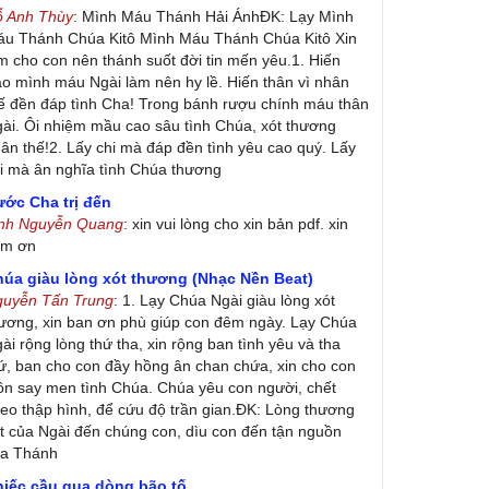
ỗ Anh Thùy
: Mình Máu Thánh Hải ÁnhĐK: Lạy Mình
u Thánh Chúa Kitô Mình Máu Thánh Chúa Kitô Xin
m cho con nên thánh suốt đời tin mến yêu.1. Hiến
ao mình máu Ngài làm nên hy lề. Hiến thân vì nhân
ế đền đáp tình Cha! Trong bánh rượu chính máu thân
ài. Ôi nhiệm mầu cao sâu tình Chúa, xót thương
ân thế!2. Lấy chi mà đáp đền tình yêu cao quý. Lấy
i mà ân nghĩa tình Chúa thương
ớc Cha trị đến
inh Nguyễn Quang
: xin vui lòng cho xin bản pdf. xin
ảm ơn
húa giàu lòng xót thương (Nhạc Nền Beat)
guyễn Tấn Trung
: 1. Lạy Chúa Ngài giàu lòng xót
ương, xin ban ơn phù giúp con đêm ngày. Lạy Chúa
ài rộng lòng thứ tha, xin rộng ban tình yêu và tha
ứ, ban cho con đầy hồng ân chan chứa, xin cho con
ôn say men tình Chúa. Chúa yêu con người, chết
eo thập hình, để cứu độ trần gian.ĐK: Lòng thương
t của Ngài đến chúng con, dìu con đến tận nguồn
ủa Thánh
hiếc cầu qua dòng bão tố