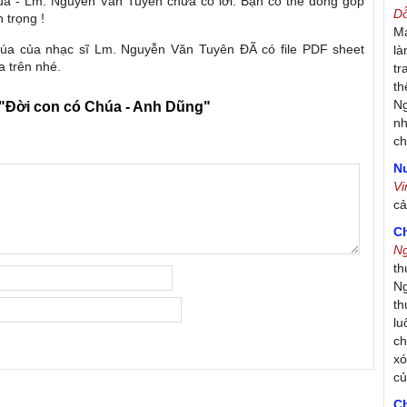
úa - Lm. Nguyễn Văn Tuyên chưa có lời. Bạn có thể đóng góp
D
n trọng !
Má
húa của nhạc sĩ Lm. Nguyễn Văn Tuyên ĐÃ có file PDF sheet
là
a trên nhé.
tr
th
Ng
"Đời con có Chúa - Anh Dũng"
nh
ch
Nư
V
c
C
N
th
Ng
th
lu
ch
xó
c
C