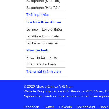
Saxophone (Độc Tấu)
Saxophone (Hòa Tấu)
Thể loại khác
Lời Giới thiệu Album
Lời ngỏ – Lời giới thiệu
Lời dẫn – Lời nguyện
Lời kết – Lời cảm ơn
Nhạc tin lành
Nhạc Tin Lành khác
Thánh Ca Tin Lành
Tiếng hát thành viên
© 2020 Nhạc thánh ca Việt Nam
Website tổng hợp các ca khúc thánh ca MP3, Video, PDF,
Nguồn nhạc thánh ca được sưu tầm từ rất nhiều nguồn t
Facebook
Twitter
Linkedin
Soundcloud
Báo c