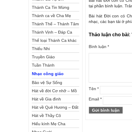
Bài hát Đời con có Ch
tại phần bình luận. Trâ
Thánh Ca Tin Mừng
Thánh ca về Cha Mẹ
Bài hát Đời con có C
nhạc, các bạn tải ở phí
Thánh Thể – Thánh Tâm
Thánh Vịnh – Đáp Ca
Thảo luận cho bài:
Thể loại Thánh Ca khác
Bình luận
*
Thiếu Nhi
Truyền Giáo
Tuần Thánh
Nhạc công giáo
Bảo vệ Sự Sống
Tên
*
Hát về đời Cơ nhỡ – Mồ
côi
Hát về Gia đình
Email
*
Hát về Quê Hương – Đất
Nước
Hát về Thầy Cô
Hiếu kính Mẹ Cha