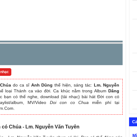
 nhạc
 Chúa
do ca sĩ
Anh Dũng
thể hiện, sáng tác:
Lm. Nguyễn
thể loại Thánh ca vào đời. Ca khúc nằm trong Album
Dâng
c bạn có thể nghe, download (tải nhạc) bài hát Đời con có
aylist/album, MV/Video
Doi con co Chua
miễn phí tại
am.Com.
C
on có Chúa - Lm. Nguyễn Văn Tuyên
M