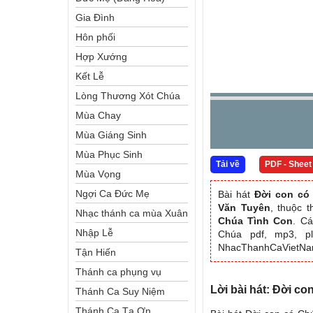
Gia Đình
Hôn phối
Hợp Xướng
Kết Lễ
Lòng Thương Xót Chúa
Mùa Chay
Mùa Giáng Sinh
Mùa Phục Sinh
Tải về
PDF - Sheet
Mùa Vọng
Ngợi Ca Đức Mẹ
Bài hát
Đời con có
Văn Tuyên
, thuộc 
Nhạc thánh ca mùa Xuân
Chúa Tình Con
. Cá
Nhập Lễ
Chúa pdf, mp3, pl
NhacThanhCaVietN
Tận Hiến
Thánh ca phụng vụ
Lời bài hát: Đời c
Thánh Ca Suy Niệm
Thánh Ca Tạ Ơn