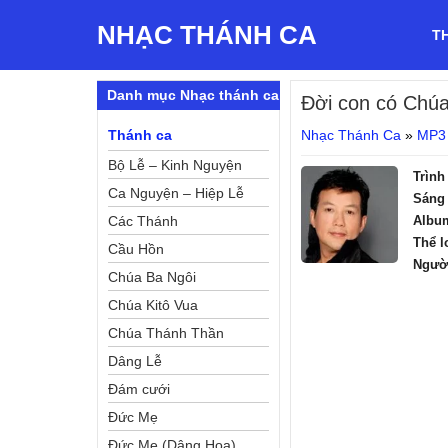
NHẠC THÁNH CA
T
Danh mục Nhạc thánh ca
Đời con có Chú
Thánh ca
Nhạc Thánh Ca
»
MP3
Bộ Lễ – Kinh Nguyện
Trình
Ca Nguyện – Hiệp Lễ
Sáng 
Các Thánh
Albu
Thể l
Cầu Hồn
Ngườ
Chúa Ba Ngôi
Chúa Kitô Vua
Chúa Thánh Thần
Dâng Lễ
Đám cưới
Đức Mẹ
Đức Mẹ (Dâng Hoa)