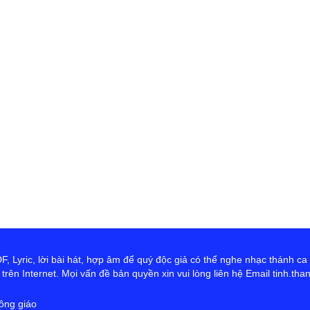
th
Đ
D
Ng
tr
cứ
ta
hơ
Ch
 Lyric, lời bài hát, hợp âm để quý độc giả có thể nghe nhạc thánh ca
rên Internet. Mọi vấn đề bản quyền xin vui lòng liên hệ Email tinh.th
ông giáo