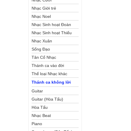
Nhạc Cưới
Nhạc Giới trẻ
Nhạc Noel
Nhạc Sinh hoạt Đoàn
Thể Công Giáo
Nhạc Sinh hoạt Thiếu
Nhi
Nhạc Xuân
Sống Đạo
Tân Cổ Nhạc
Thánh ca vào đời
Thể loại Nhạc khác
Thánh ca không lời
Guitar
Guitar (Hòa Tấu)
Hòa Tấu
Nhạc Beat
Piano