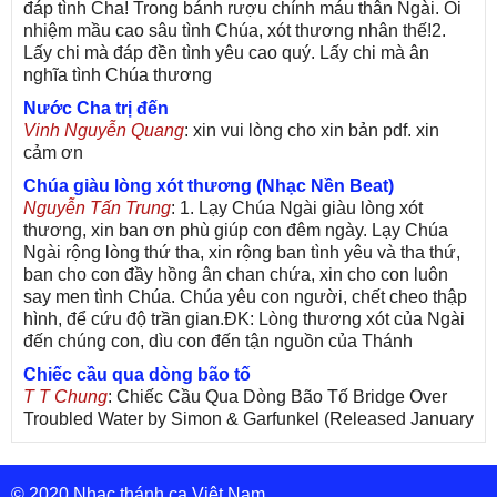
đáp tình Cha! Trong bánh rượu chính máu thân Ngài. Ôi
nhiệm mầu cao sâu tình Chúa, xót thương nhân thế!2.
Lấy chi mà đáp đền tình yêu cao quý. Lấy chi mà ân
nghĩa tình Chúa thương
Nước Cha trị đến
Vinh Nguyễn Quang
: xin vui lòng cho xin bản pdf. xin
cảm ơn
Chúa giàu lòng xót thương (Nhạc Nền Beat)
Nguyễn Tấn Trung
: 1. Lạy Chúa Ngài giàu lòng xót
thương, xin ban ơn phù giúp con đêm ngày. Lạy Chúa
Ngài rộng lòng thứ tha, xin rộng ban tình yêu và tha thứ,
ban cho con đầy hồng ân chan chứa, xin cho con luôn
say men tình Chúa. Chúa yêu con người, chết cheo thập
hình, để cứu độ trần gian.ĐK: Lòng thương xót của Ngài
đến chúng con, dìu con đến tận nguồn của Thánh
Chiếc cầu qua dòng bão tố
T T Chung
: Chiếc Cầu Qua Dòng Bão Tố Bridge Over
Troubled Water by Simon & Garfunkel (Released January
26, 1970) Lời Việt: Nhạc Sĩ Vũ Đức Nghiêm Trình Bày:
Chung Tử Lưu
© 2020 Nhạc thánh ca Việt Nam
De Colores! (Lời Việt)