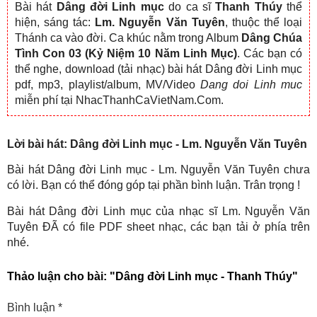
Bài hát
Dâng đời Linh mục
do ca sĩ
Thanh Thúy
thể
hiện, sáng tác:
Lm. Nguyễn Văn Tuyên
, thuộc thể loại
Thánh ca vào đời. Ca khúc nằm trong Album
Dâng Chúa
Tình Con 03 (Kỷ Niệm 10 Năm Linh Mục)
. Các bạn có
thể nghe, download (tải nhạc) bài hát Dâng đời Linh mục
pdf, mp3, playlist/album, MV/Video
Dang doi Linh muc
miễn phí tại NhacThanhCaVietNam.Com.
Lời bài hát: Dâng đời Linh mục - Lm. Nguyễn Văn Tuyên
Bài hát Dâng đời Linh mục - Lm. Nguyễn Văn Tuyên chưa
có lời. Bạn có thể đóng góp tại phần bình luận. Trân trọng !
Bài hát Dâng đời Linh mục của nhạc sĩ Lm. Nguyễn Văn
Tuyên ĐÃ có file PDF sheet nhạc, các bạn tải ở phía trên
nhé.
Thảo luận cho bài:
"Dâng đời Linh mục - Thanh Thúy"
Bình luận
*