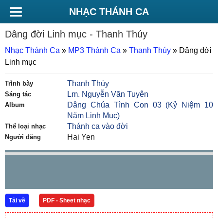
NHẠC THÁNH CA
Dâng đời Linh mục
- Thanh Thúy
Nhạc Thánh Ca
»
MP3 Thánh Ca
»
Thanh Thúy
»
Dâng đời
Linh mục
Thanh Thúy
Trình bày
Lm. Nguyễn Văn Tuyên
Sáng tác
Dâng Chúa Tình Con 03 (Kỷ Niệm 10
Album
Năm Linh Mục)
Thánh ca vào đời
Thể loại nhạc
Hai Yen
Người đăng
Tải về
PDF - Sheet nhạc