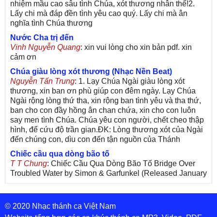
nhiệm mầu cao sâu tình Chúa, xót thương nhân thế!2.
Lấy chi mà đáp đền tình yêu cao quý. Lấy chi mà ân
nghĩa tình Chúa thương
Nước Cha trị đến
Vinh Nguyễn Quang
: xin vui lòng cho xin bản pdf. xin
cảm ơn
Chúa giàu lòng xót thương (Nhạc Nền Beat)
Nguyễn Tấn Trung
: 1. Lạy Chúa Ngài giàu lòng xót
thương, xin ban ơn phù giúp con đêm ngày. Lạy Chúa
Ngài rộng lòng thứ tha, xin rộng ban tình yêu và tha thứ,
ban cho con đầy hồng ân chan chứa, xin cho con luôn
say men tình Chúa. Chúa yêu con người, chết cheo thập
hình, để cứu độ trần gian.ĐK: Lòng thương xót của Ngài
đến chúng con, dìu con đến tận nguồn của Thánh
Chiếc cầu qua dòng bão tố
T T Chung
: Chiếc Cầu Qua Dòng Bão Tố Bridge Over
Troubled Water by Simon & Garfunkel (Released January
26, 1970) Lời Việt: Nhạc Sĩ Vũ Đức Nghiêm Trình Bày:
Chung Tử Lưu
© 2020 Nhạc thánh ca Việt Nam
De Colores! (Lời Việt)
Son Vu
: Bài hát có lời chưa.Cám ơn