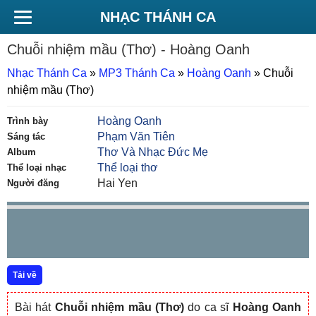
NHẠC THÁNH CA
Chuỗi nhiệm mầu (Thơ)
- Hoàng Oanh
Nhạc Thánh Ca
»
MP3 Thánh Ca
»
Hoàng Oanh
»
Chuỗi
nhiệm mầu (Thơ)
Hoàng Oanh
Trình bày
Phạm Văn Tiên
Sáng tác
Thơ Và Nhạc Đức Mẹ
Album
Thể loại thơ
Thể loại nhạc
Hai Yen
Người đăng
Tải về
Bài hát
Chuỗi nhiệm mầu (Thơ)
do ca sĩ
Hoàng Oanh