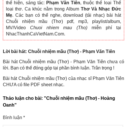
thể hiện, sáng tác:
Phạm Văn Tiên
, thuộc thể loại Thể
loại thơ. Ca khúc nằm trong Album
Thơ Và Nhạc Đức
Mẹ
. Các bạn có thể nghe, download (tải nhạc) bài hát
Chuỗi nhiệm mầu (Thơ) pdf, mp3, playlist/album,
MV/Video
Chuoi nhiem mau (Tho)
miễn phí tại
NhacThanhCaVietNam.Com.
Lời bài hát: Chuỗi nhiệm mầu (Thơ) - Phạm Văn Tiên
Bài hát Chuỗi nhiệm mầu (Thơ) - Phạm Văn Tiên chưa có
lời. Bạn có thể đóng góp tại phần bình luận. Trân trọng !
Bài hát Chuỗi nhiệm mầu (Thơ) của nhạc sĩ Phạm Văn Tiên
CHƯA có file PDF sheet nhạc.
Thảo luận cho bài:
"Chuỗi nhiệm mầu (Thơ) - Hoàng
Oanh"
Bình luận
*