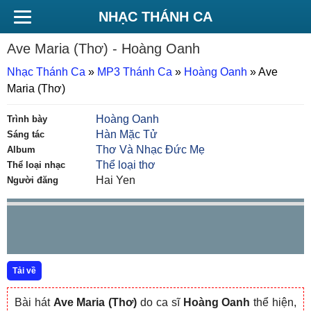
NHẠC THÁNH CA
Ave Maria (Thơ)
- Hoàng Oanh
Nhạc Thánh Ca
»
MP3 Thánh Ca
»
Hoàng Oanh
»
Ave
Maria (Thơ)
Hoàng Oanh
Trình bày
Hàn Mặc Tử
Sáng tác
Thơ Và Nhạc Đức Mẹ
Album
Thể loại thơ
Thể loại nhạc
Hai Yen
Người đăng
Tải về
Bài hát
Ave Maria (Thơ)
do ca sĩ
Hoàng Oanh
thể hiện,