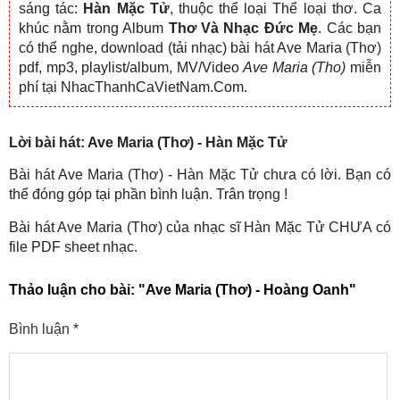
sáng tác:
Hàn Mặc Tử
, thuộc thể loại Thể loại thơ. Ca
khúc nằm trong Album
Thơ Và Nhạc Đức Mẹ
. Các bạn
có thể nghe, download (tải nhạc) bài hát Ave Maria (Thơ)
pdf, mp3, playlist/album, MV/Video
Ave Maria (Tho)
miễn
phí tại NhacThanhCaVietNam.Com.
Lời bài hát: Ave Maria (Thơ) - Hàn Mặc Tử
Bài hát Ave Maria (Thơ) - Hàn Mặc Tử chưa có lời. Bạn có
thể đóng góp tại phần bình luận. Trân trọng !
Bài hát Ave Maria (Thơ) của nhạc sĩ Hàn Mặc Tử CHƯA có
file PDF sheet nhạc.
Thảo luận cho bài:
"Ave Maria (Thơ) - Hoàng Oanh"
Bình luận
*