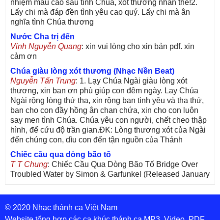
nhiệm mầu cao sâu tình Chúa, xót thương nhân thế!2.
Lấy chi mà đáp đền tình yêu cao quý. Lấy chi mà ân
nghĩa tình Chúa thương
Nước Cha trị đến
Vinh Nguyễn Quang
: xin vui lòng cho xin bản pdf. xin
cảm ơn
Chúa giàu lòng xót thương (Nhạc Nền Beat)
Nguyễn Tấn Trung
: 1. Lạy Chúa Ngài giàu lòng xót
thương, xin ban ơn phù giúp con đêm ngày. Lạy Chúa
Ngài rộng lòng thứ tha, xin rộng ban tình yêu và tha thứ,
ban cho con đầy hồng ân chan chứa, xin cho con luôn
say men tình Chúa. Chúa yêu con người, chết cheo thập
hình, để cứu độ trần gian.ĐK: Lòng thương xót của Ngài
đến chúng con, dìu con đến tận nguồn của Thánh
Chiếc cầu qua dòng bão tố
T T Chung
: Chiếc Cầu Qua Dòng Bão Tố Bridge Over
Troubled Water by Simon & Garfunkel (Released January
26, 1970) Lời Việt: Nhạc Sĩ Vũ Đức Nghiêm Trình Bày:
Chung Tử Lưu
© 2020 Nhạc thánh ca Việt Nam
De Colores! (Lời Việt)
Son Vu
: Bài hát có lời chưa.Cám ơn
Website tổng hợp các ca khúc thánh ca MP3, Video, PDF,