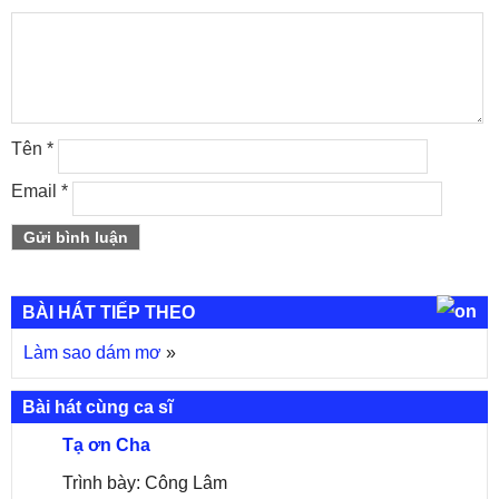
Tên
*
Email
*
BÀI HÁT TIẾP THEO
Làm sao dám mơ
»
Bài hát cùng ca sĩ
Tạ ơn Cha
Trình bày: Công Lâm