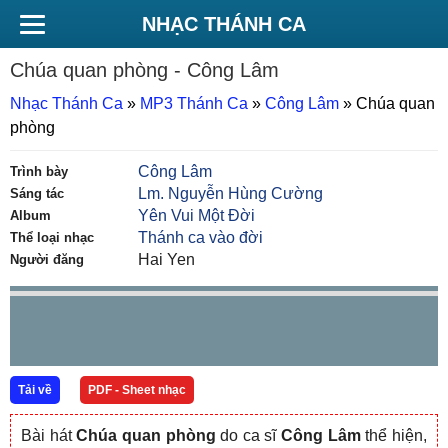
NHẠC THÁNH CA
Chúa quan phòng
- Công Lâm
Nhạc Thánh Ca
»
MP3 Thánh Ca
»
Công Lâm
»
Chúa quan
phòng
Công Lâm
Trình bày
Lm. Nguyễn Hùng Cường
Sáng tác
Yên Vui Một Đời
Album
Thánh ca vào đời
Thể loại nhạc
Hai Yen
Người đăng
Tải về
PDF - Sheet nhạc
Bài hát
Chúa quan phòng
do ca sĩ
Công Lâm
thể hiện,