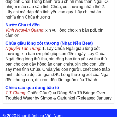
đáp tình Cha! Trong bánh rượu chính máu thân Ngài. Ôi
nhiệm mầu cao sâu tình Chúa, xót thương nhân thế!2.
Lấy chi mà đáp đền tình yêu cao quý. Lấy chi mà ân
nghĩa tình Chúa thương
Nước Cha trị đến
Vinh Nguyễn Quang
: xin vui lòng cho xin bản pdf. xin
cảm ơn
Chúa giàu lòng xót thương (Nhạc Nền Beat)
Nguyễn Tấn Trung
: 1. Lạy Chúa Ngài giàu lòng xót
thương, xin ban ơn phù giúp con đêm ngày. Lạy Chúa
Ngài rộng lòng thứ tha, xin rộng ban tình yêu và tha thứ,
ban cho con đầy hồng ân chan chứa, xin cho con luôn
say men tình Chúa. Chúa yêu con người, chết cheo thập
hình, để cứu độ trần gian.ĐK: Lòng thương xót của Ngài
đến chúng con, dìu con đến tận nguồn của Thánh
Chiếc cầu qua dòng bão tố
T T Chung
: Chiếc Cầu Qua Dòng Bão Tố Bridge Over
Troubled Water by Simon & Garfunkel (Released January
26, 1970) Lời Việt: Nhạc Sĩ Vũ Đức Nghiêm Trình Bày:
Chung Tử Lưu
© 2020 Nhạc thánh ca Việt Nam
De Colores! (Lời Việt)