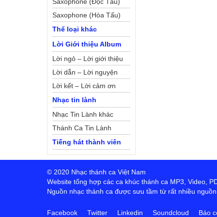
Saxophone (Độc Tấu)
Saxophone (Hòa Tấu)
Thể loại khác
Lời Giới thiệu Album
Lời ngỏ – Lời giới thiệu
Lời dẫn – Lời nguyện
Lời kết – Lời cảm ơn
Nhạc tin lành
Nhạc Tin Lành khác
Thánh Ca Tin Lành
Tiếng hát thành viên
© 2020 Nhạc thánh ca Việt Nam
Website tổng hợp các ca khúc thánh ca MP3, Video, PDF,
Nguồn nhạc thánh ca được sưu tầm từ rất nhiều nguồn t
Facebook
Twitter
Linkedin
Soundcloud
Báo c