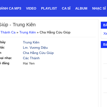
HÁNH CA MP3
VIDEO
PLAYLIST
CA SĨ
ALBUM
NHẠC SĨ
Giúp
- Trung Kiên
B
 Thánh Ca
»
Trung Kiên
»
Cha Hằng Cứu Giúp
Xi
 bày
Trung Kiên
Bà
tác
Lm. Vương Diệu
m
Cha Hằng Cứu Giúp
oại nhạc
Các Thánh
i đăng
Hai Yen