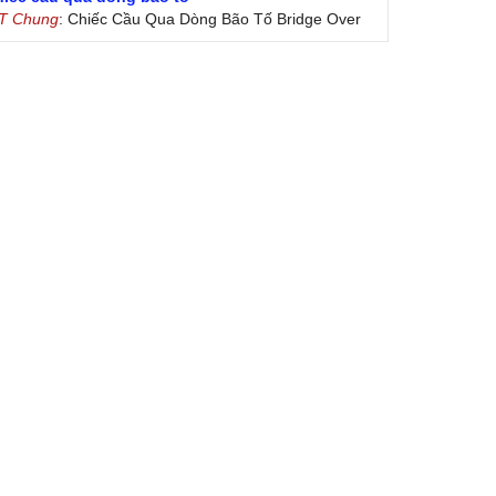
 T Chung
: Chiếc Cầu Qua Dòng Bão Tố Bridge Over
oubled Water by Simon & Garfunkel (Released
nuary 26, 1970) Lời Việt: Nhạc Sĩ Vũ Đức Nghiêm
ình Bày: Chung Tử Lưu
 Colores! (Lời Việt)
on Vu
: Bài hát có lời chưa.Cám ơn