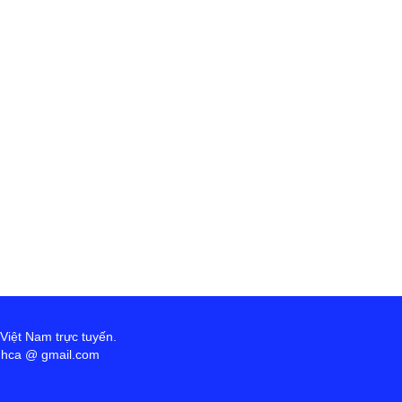
 Việt Nam trực tuyến.
anhca @ gmail.com