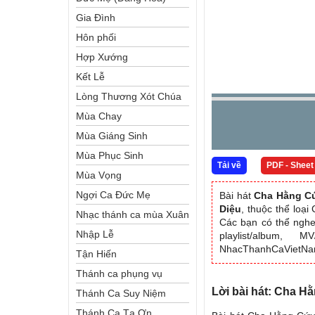
Gia Đình
Hôn phối
Hợp Xướng
Kết Lễ
Lòng Thương Xót Chúa
Mùa Chay
Mùa Giáng Sinh
Mùa Phục Sinh
Tải về
PDF - Sheet
Mùa Vọng
Ngợi Ca Đức Mẹ
Bài hát
Cha Hằng C
Diệu
, thuộc thể loạ
Nhạc thánh ca mùa Xuân
Các bạn có thể nghe
Nhập Lễ
playlist/album, 
NhacThanhCaVietN
Tận Hiến
Thánh ca phụng vụ
Lời bài hát: Cha H
Thánh Ca Suy Niệm
Thánh Ca Tạ Ơn