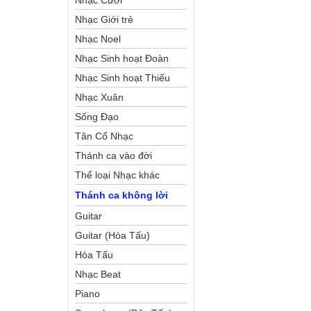
Nhạc Cưới
Nhạc Giới trẻ
Nhạc Noel
Nhạc Sinh hoạt Đoàn
Thể Công Giáo
Nhạc Sinh hoạt Thiếu
Nhi
Nhạc Xuân
Sống Đạo
Tân Cổ Nhạc
Thánh ca vào đời
Thể loại Nhạc khác
Thánh ca không lời
Guitar
Guitar (Hòa Tấu)
Hòa Tấu
Nhạc Beat
Piano