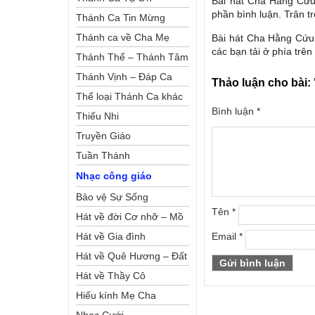
Bài hát Cha Hằng Cứu 
phần bình luận. Trân tr
Thánh Ca Tin Mừng
Thánh ca về Cha Mẹ
Bài hát Cha Hằng Cứu 
các bạn tải ở phía trên
Thánh Thể – Thánh Tâm
Thánh Vịnh – Đáp Ca
Thảo luận cho bài:
Thể loại Thánh Ca khác
Bình luận
*
Thiếu Nhi
Truyền Giáo
Tuần Thánh
Nhạc công giáo
Bảo vệ Sự Sống
Tên
*
Hát về đời Cơ nhỡ – Mồ
côi
Hát về Gia đình
Email
*
Hát về Quê Hương – Đất
Nước
Hát về Thầy Cô
Hiếu kính Mẹ Cha