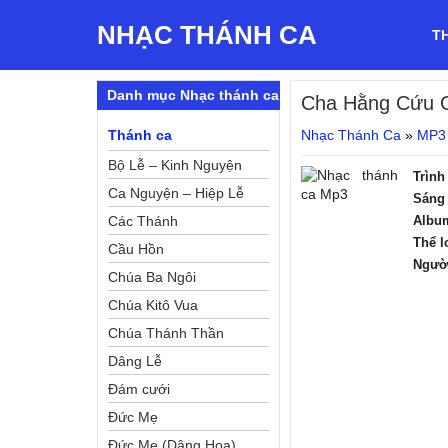
NHẠC THÁNH CA
T
Danh mục Nhạc thánh ca
Cha Hằng Cứu 
Thánh ca
Nhạc Thánh Ca
»
MP3
Bộ Lễ – Kinh Nguyện
Trình
Ca Nguyện – Hiệp Lễ
Sáng 
Các Thánh
Albu
Thể l
Cầu Hồn
Ngườ
Chúa Ba Ngôi
Chúa Kitô Vua
Chúa Thánh Thần
Dâng Lễ
Đám cưới
Đức Mẹ
Đức Mẹ (Dâng Hoa)