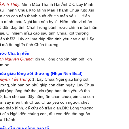
ỗ Anh Thùy
: Mình Máu Thánh Hải ÁnhĐK: Lạy Mình
u Thánh Chúa Kitô Mình Máu Thánh Chúa Kitô Xin
m cho con nên thánh suốt đời tin mến yêu.1. Hiến
ao mình máu Ngài làm nên hy lề. Hiến thân vì nhân
ế đền đáp tình Cha! Trong bánh rượu chính máu thân
ài. Ôi nhiệm mầu cao sâu tình Chúa, xót thương
ân thế!2. Lấy chi mà đáp đền tình yêu cao quý. Lấy
i mà ân nghĩa tình Chúa thương
ớc Cha trị đến
inh Nguyễn Quang
: xin vui lòng cho xin bản pdf. xin
ảm ơn
húa giàu lòng xót thương (Nhạc Nền Beat)
guyễn Tấn Trung
: 1. Lạy Chúa Ngài giàu lòng xót
ương, xin ban ơn phù giúp con đêm ngày. Lạy Chúa
ài rộng lòng thứ tha, xin rộng ban tình yêu và tha
ứ, ban cho con đầy hồng ân chan chứa, xin cho con
ôn say men tình Chúa. Chúa yêu con người, chết
eo thập hình, để cứu độ trần gian.ĐK: Lòng thương
t của Ngài đến chúng con, dìu con đến tận nguồn
ủa Thánh
hiếc cầu qua dòng bão tố