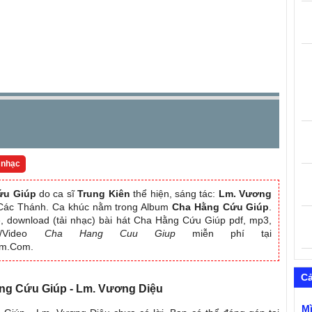
 nhạc
ứu Giúp
do ca sĩ
Trung Kiên
thể hiện, sáng tác:
Lm. Vương
i Các Thánh. Ca khúc nằm trong Album
Cha Hằng Cứu Giúp
.
, download (tải nhạc) bài hát Cha Hằng Cứu Giúp pdf, mp3,
MV/Video
Cha Hang Cuu Giup
miễn phí tại
am.Com.
C
ằng Cứu Giúp - Lm. Vương Diệu
M