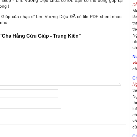
Giúp - Lm. Vương Diệu chưa có lời. Bạn có thể đóng góp tại
D
ọng !
Má
Giúp của nhạc sĩ Lm. Vương Diệu ĐÃ có file PDF sheet nhạc,
là
 nhé.
tr
th
Ng
"Cha Hằng Cứu Giúp - Trung Kiên"
nh
ch
Nư
V
c
C
N
th
Ng
th
lu
ch
xó
c
C