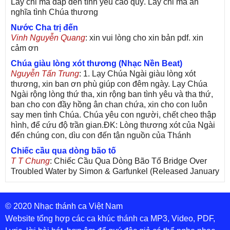
Lấy chi mà đáp đền tình yêu cao quý. Lấy chi mà ân
nghĩa tình Chúa thương
Nước Cha trị đến
Vinh Nguyễn Quang
: xin vui lòng cho xin bản pdf. xin
cảm ơn
Chúa giàu lòng xót thương (Nhạc Nền Beat)
Nguyễn Tấn Trung
: 1. Lạy Chúa Ngài giàu lòng xót
thương, xin ban ơn phù giúp con đêm ngày. Lạy Chúa
Ngài rộng lòng thứ tha, xin rộng ban tình yêu và tha thứ,
ban cho con đầy hồng ân chan chứa, xin cho con luôn
say men tình Chúa. Chúa yêu con người, chết cheo thập
hình, để cứu độ trần gian.ĐK: Lòng thương xót của Ngài
đến chúng con, dìu con đến tận nguồn của Thánh
Chiếc cầu qua dòng bão tố
T T Chung
: Chiếc Cầu Qua Dòng Bão Tố Bridge Over
Troubled Water by Simon & Garfunkel (Released January
26, 1970) Lời Việt: Nhạc Sĩ Vũ Đức Nghiêm Trình Bày:
Chung Tử Lưu
© 2020 Nhạc thánh ca Việt Nam
De Colores! (Lời Việt)
Son Vu
: Bài hát có lời chưa.Cám ơn
Website tổng hợp các ca khúc thánh ca MP3, Video, PDF,