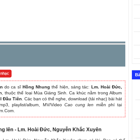
 nhạc
Bà
ên
do ca sĩ
Hồng Nhung
thể hiện, sáng tác:
Lm. Hoài Đức,
n
, thuộc thể loại Mùa Giáng Sinh. Ca khúc nằm trong Album
el Đầu Tiên
. Các bạn có thể nghe, download (tải nhạc) bài hát
mp3, playlist/album, MV/Video
Cao cung len
miễn phí tại
am.Com.
ung lên - Lm. Hoài Đức, Nguyễn Khắc Xuyên