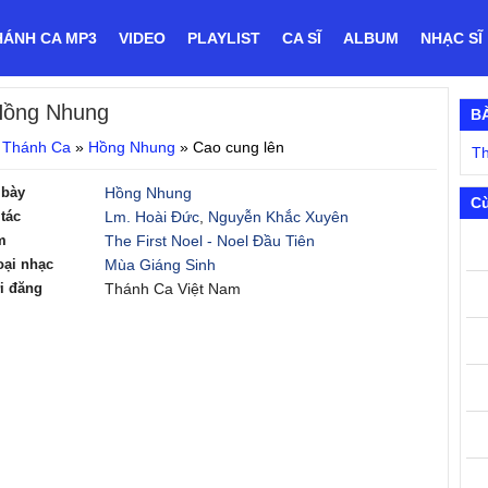
HÁNH CA MP3
VIDEO
PLAYLIST
CA SĨ
ALBUM
NHẠC SĨ
Hồng Nhung
B
 Thánh Ca
»
Hồng Nhung
»
Cao cung lên
Th
 bày
Hồng Nhung
Cù
tác
Lm. Hoài Đức
,
Nguyễn Khắc Xuyên
m
The First Noel - Noel Đầu Tiên
oại nhạc
Mùa Giáng Sinh
i đăng
Thánh Ca Việt Nam