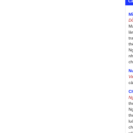
C
M
D
Má
là
tr
th
Ng
nh
ch
Nư
V
c
C
N
th
Ng
th
lu
ch