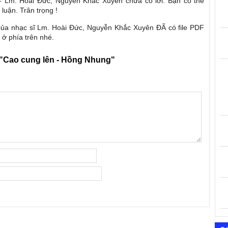
 - Lm. Hoài Đức, Nguyễn Khắc Xuyên chưa có lời. Bạn có thể
luận. Trân trọng !
của nhạc sĩ Lm. Hoài Đức, Nguyễn Khắc Xuyên ĐÃ có file PDF
 ở phía trên nhé.
"Cao cung lên - Hồng Nhung"