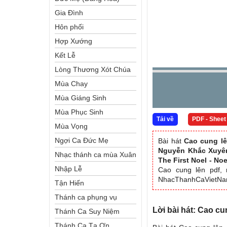
Gia Đình
Hôn phối
Hợp Xướng
Kết Lễ
Lòng Thương Xót Chúa
Mùa Chay
Mùa Giáng Sinh
Mùa Phục Sinh
Tải về
PDF - Sheet
Mùa Vọng
Ngợi Ca Đức Mẹ
Bài hát
Cao cung l
Nguyễn Khắc Xuyê
Nhạc thánh ca mùa Xuân
The First Noel - No
Nhập Lễ
Cao cung lên pdf, 
NhacThanhCaVietN
Tận Hiến
Thánh ca phụng vụ
Lời bài hát: Cao c
Thánh Ca Suy Niệm
Thánh Ca Tạ Ơn