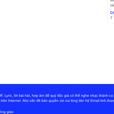
xó
c
C
T
Tr
Ja
Tr
De
S
B
th
T
sr
Đ
T
tr
Vũ
 Lyric, lời bài hát, hợp âm để quý độc giả có thể nghe nhạc thánh ca
đư
rên Internet. Mọi vấn đề bản quyền xin vui lòng liên hệ Email tinh.th
co
th
ông giáo