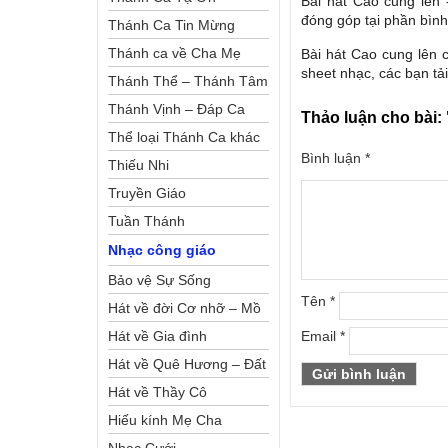
Bài hát Cao cung lên
đóng góp tại phần bình 
Thánh Ca Tin Mừng
Thánh ca về Cha Mẹ
Bài hát Cao cung lên 
sheet nhạc, các bạn tải
Thánh Thể – Thánh Tâm
Thánh Vịnh – Đáp Ca
Thảo luận cho bài:
Thể loại Thánh Ca khác
Bình luận
*
Thiếu Nhi
Truyền Giáo
Tuần Thánh
Nhạc công giáo
Bảo vệ Sự Sống
Tên
*
Hát về đời Cơ nhỡ – Mồ
côi
Hát về Gia đình
Email
*
Hát về Quê Hương – Đất
Nước
Hát về Thầy Cô
Hiếu kính Mẹ Cha