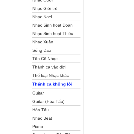
Nhạc Cưới
Nhạc Giới trẻ
Nhạc Noel
Nhạc Sinh hoạt Đoàn
Thể Công Giáo
Nhạc Sinh hoạt Thiếu
Nhi
Nhạc Xuân
Sống Đạo
Tân Cổ Nhạc
Thánh ca vào đời
Thể loại Nhạc khác
Thánh ca không lời
Guitar
Guitar (Hòa Tấu)
Hòa Tấu
Nhạc Beat
Piano