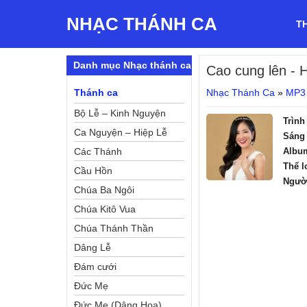
NHẠC THÁNH CA
T
Danh mục Nhạc thánh ca
Cao cung lên
- 
Thánh ca
Nhạc Thánh Ca
»
MP3
Bộ Lễ – Kinh Nguyện
Trình
Ca Nguyện – Hiệp Lễ
Sáng 
Các Thánh
Albu
Thể l
Cầu Hồn
Ngườ
Chúa Ba Ngôi
Chúa Kitô Vua
Chúa Thánh Thần
Dâng Lễ
Đám cưới
Đức Mẹ
Đức Mẹ (Dâng Hoa)