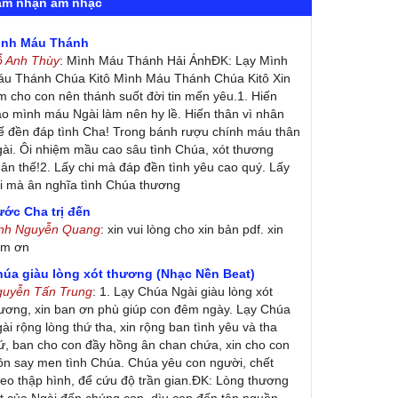
ảm nhận âm nhạc
ình Máu Thánh
ỗ Anh Thùy
: Mình Máu Thánh Hải ÁnhĐK: Lạy Mình
u Thánh Chúa Kitô Mình Máu Thánh Chúa Kitô Xin
m cho con nên thánh suốt đời tin mến yêu.1. Hiến
ao mình máu Ngài làm nên hy lề. Hiến thân vì nhân
ế đền đáp tình Cha! Trong bánh rượu chính máu thân
ài. Ôi nhiệm mầu cao sâu tình Chúa, xót thương
ân thế!2. Lấy chi mà đáp đền tình yêu cao quý. Lấy
i mà ân nghĩa tình Chúa thương
ớc Cha trị đến
inh Nguyễn Quang
: xin vui lòng cho xin bản pdf. xin
ảm ơn
húa giàu lòng xót thương (Nhạc Nền Beat)
guyễn Tấn Trung
: 1. Lạy Chúa Ngài giàu lòng xót
ương, xin ban ơn phù giúp con đêm ngày. Lạy Chúa
ài rộng lòng thứ tha, xin rộng ban tình yêu và tha
ứ, ban cho con đầy hồng ân chan chứa, xin cho con
ôn say men tình Chúa. Chúa yêu con người, chết
eo thập hình, để cứu độ trần gian.ĐK: Lòng thương