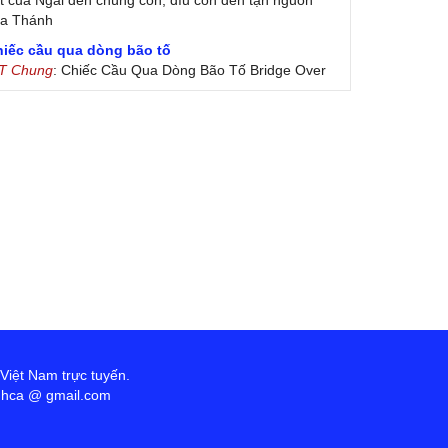
t của Ngài đến chúng con, dìu con đến tận nguồn
ủa Thánh
hiếc cầu qua dòng bão tố
 T Chung
: Chiếc Cầu Qua Dòng Bão Tố Bridge Over
oubled Water by Simon & Garfunkel (Released
nuary 26, 1970) Lời Việt: Nhạc Sĩ Vũ Đức Nghiêm
ình Bày: Chung Tử Lưu
 Colores! (Lời Việt)
on Vu
: Bài hát có lời chưa.Cám ơn
ài ca dâng Mẹ
uc
: xin lòi bài hat ,bai ca dang me.gia ân
heo gương Mẹ, con lên đường
 Thúy Ngân
: xin cho con bản PDF bài này ạ
ến với Lòng Thương Xót Chúa
ứng
: Lời các bài hát trên không chính xác với bài
ong PDF:Đến với Lòng Thương Xót Chúa - Lm. Giuse
 Đức Hiệp1. Đến với lòng Chúa xót thương con tìm
 Việt Nam trực tuyến.
ợc chốn tựa nương. Đến với lòng Chúa xót thương
anhca @ gmail.com
n hết lo âu bận vướng. Tin tưởng vào lòng Chúa xót
ương có Ngài hiểm nguy con coi thường. Phó thác