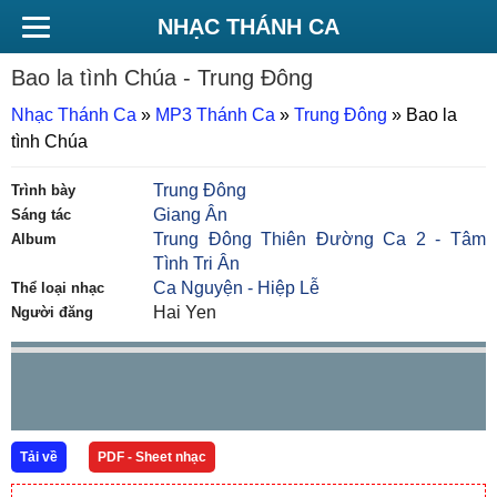
NHẠC THÁNH CA
Bao la tình Chúa
- Trung Đông
Nhạc Thánh Ca
»
MP3 Thánh Ca
»
Trung Đông
»
Bao la
tình Chúa
Trung Đông
Trình bày
Giang Ân
Sáng tác
Trung Đông Thiên Đường Ca 2 - Tâm
Album
Tình Tri Ân
Ca Nguyện - Hiệp Lễ
Thể loại nhạc
Hai Yen
Người đăng
Tải về
PDF - Sheet nhạc