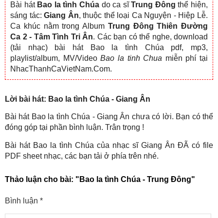
Bài hát
Bao la tình Chúa
do ca sĩ
Trung Đông
thể hiện,
sáng tác:
Giang Ân
, thuộc thể loại Ca Nguyện - Hiệp Lễ.
Ca khúc nằm trong Album
Trung Đông Thiên Đường
Ca 2 - Tâm Tình Tri Ân
. Các bạn có thể nghe, download
(tải nhạc) bài hát Bao la tình Chúa pdf, mp3,
playlist/album, MV/Video
Bao la tinh Chua
miễn phí tại
NhacThanhCaVietNam.Com.
Lời bài hát: Bao la tình Chúa - Giang Ân
Bài hát Bao la tình Chúa - Giang Ân chưa có lời. Bạn có thể
đóng góp tại phần bình luận. Trân trọng !
Bài hát Bao la tình Chúa của nhạc sĩ Giang Ân ĐÃ có file
PDF sheet nhạc, các bạn tải ở phía trên nhé.
Thảo luận cho bài:
"Bao la tình Chúa - Trung Đông"
Bình luận
*