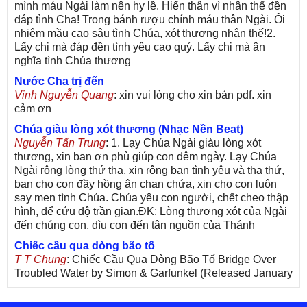
mình máu Ngài làm nên hy lề. Hiến thân vì nhân thế đền
đáp tình Cha! Trong bánh rượu chính máu thân Ngài. Ôi
nhiệm mầu cao sâu tình Chúa, xót thương nhân thế!2.
Lấy chi mà đáp đền tình yêu cao quý. Lấy chi mà ân
nghĩa tình Chúa thương
Nước Cha trị đến
Vinh Nguyễn Quang
: xin vui lòng cho xin bản pdf. xin
cảm ơn
Chúa giàu lòng xót thương (Nhạc Nền Beat)
Nguyễn Tấn Trung
: 1. Lạy Chúa Ngài giàu lòng xót
thương, xin ban ơn phù giúp con đêm ngày. Lạy Chúa
Ngài rộng lòng thứ tha, xin rộng ban tình yêu và tha thứ,
ban cho con đầy hồng ân chan chứa, xin cho con luôn
say men tình Chúa. Chúa yêu con người, chết cheo thập
hình, để cứu độ trần gian.ĐK: Lòng thương xót của Ngài
đến chúng con, dìu con đến tận nguồn của Thánh
Chiếc cầu qua dòng bão tố
T T Chung
: Chiếc Cầu Qua Dòng Bão Tố Bridge Over
Troubled Water by Simon & Garfunkel (Released January
26, 1970) Lời Việt: Nhạc Sĩ Vũ Đức Nghiêm Trình Bày:
Chung Tử Lưu