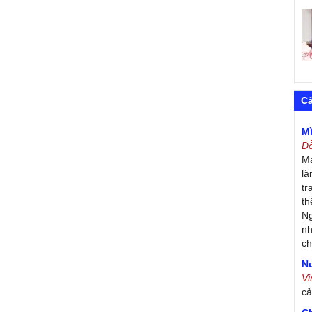
C
M
D
Má
là
tr
th
Ng
nh
ch
Nư
V
c