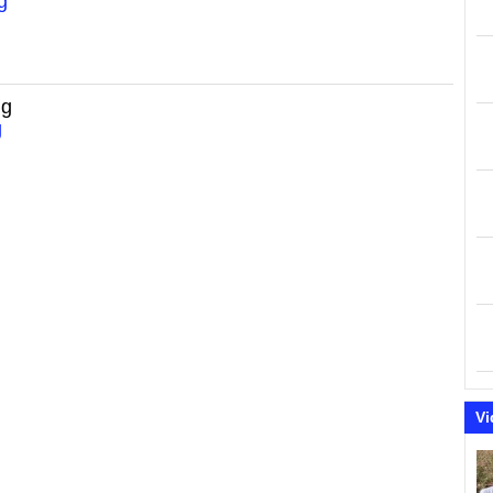
g
ng
g
Vi