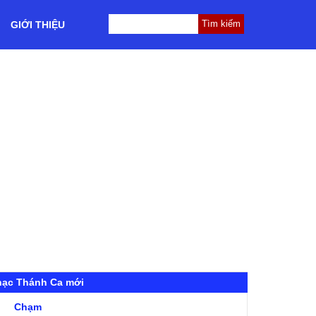
GIỚI THIỆU
hạc Thánh Ca mới
Chạm