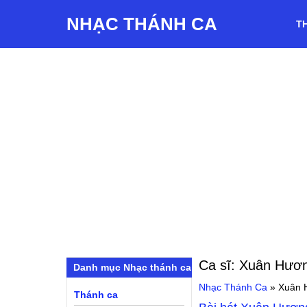
NHẠC THÁNH CA
T
Ca sĩ:
Xuân Hươ
Danh mục Nhạc thánh ca
Nhạc Thánh Ca
»
Xuân 
Thánh ca