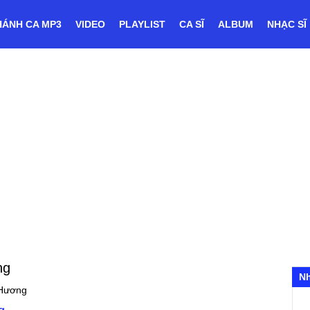
HÁNH CA MP3
VIDEO
PLAYLIST
CA SĨ
ALBUM
NHẠC SĨ
ng
N
Hương