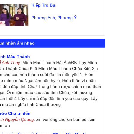
Kiếp Tro Bụi
Phương Anh
,
Phương Ý
ảm nhận âm nhạc
ình Máu Thánh
ỗ Anh Thùy
: Mình Máu Thánh Hải ÁnhĐK: Lạy Mình
u Thánh Chúa Kitô Mình Máu Thánh Chúa Kitô Xin
m cho con nên thánh suốt đời tin mến yêu.1. Hiến
ao mình máu Ngài làm nên hy lề. Hiến thân vì nhân
ế đền đáp tình Cha! Trong bánh rượu chính máu thân
ài. Ôi nhiệm mầu cao sâu tình Chúa, xót thương
ân thế!2. Lấy chi mà đáp đền tình yêu cao quý. Lấy
i mà ân nghĩa tình Chúa thương
ớc Cha trị đến
inh Nguyễn Quang
: xin vui lòng cho xin bản pdf. xin
ảm ơn