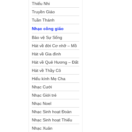
Thiếu Nhi
Truyền Giáo
Tuần Thánh
Nhạc công giáo
Bảo vệ Sự Sống
Hát về đời Cơ nhỡ – Mồ
côi
Hát về Gia đình
Hát về Quê Hương – Đất
Nước
Hát về Thầy Cô
Hiếu kính Mẹ Cha
Nhạc Cưới
Nhạc Giới trẻ
Nhạc Noel
Nhạc Sinh hoạt Đoàn
Thể Công Giáo
Nhạc Sinh hoạt Thiếu
Nhi
Nhạc Xuân