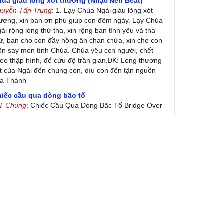
húa giàu lòng xót thương (Nhạc Nền Beat)
guyễn Tấn Trung
: 1. Lạy Chúa Ngài giàu lòng xót
ương, xin ban ơn phù giúp con đêm ngày. Lạy Chúa
ài rộng lòng thứ tha, xin rộng ban tình yêu và tha
ứ, ban cho con đầy hồng ân chan chứa, xin cho con
ôn say men tình Chúa. Chúa yêu con người, chết
eo thập hình, để cứu độ trần gian.ĐK: Lòng thương
t của Ngài đến chúng con, dìu con đến tận nguồn
ủa Thánh
hiếc cầu qua dòng bão tố
 T Chung
: Chiếc Cầu Qua Dòng Bão Tố Bridge Over
oubled Water by Simon & Garfunkel (Released
nuary 26, 1970) Lời Việt: Nhạc Sĩ Vũ Đức Nghiêm
ình Bày: Chung Tử Lưu
 Colores! (Lời Việt)
on Vu
: Bài hát có lời chưa.Cám ơn
ài ca dâng Mẹ
uc
: xin lòi bài hat ,bai ca dang me.gia ân
heo gương Mẹ, con lên đường
 Thúy Ngân
: xin cho con bản PDF bài này ạ