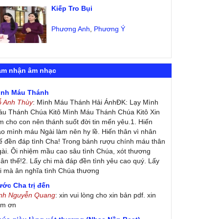
Kiếp Tro Bụi
Phương Anh
,
Phương Ý
ảm nhận âm nhạc
ình Máu Thánh
ỗ Anh Thùy
: Mình Máu Thánh Hải ÁnhĐK: Lạy Mình
u Thánh Chúa Kitô Mình Máu Thánh Chúa Kitô Xin
m cho con nên thánh suốt đời tin mến yêu.1. Hiến
ao mình máu Ngài làm nên hy lề. Hiến thân vì nhân
ế đền đáp tình Cha! Trong bánh rượu chính máu thân
ài. Ôi nhiệm mầu cao sâu tình Chúa, xót thương
ân thế!2. Lấy chi mà đáp đền tình yêu cao quý. Lấy
i mà ân nghĩa tình Chúa thương
ớc Cha trị đến
inh Nguyễn Quang
: xin vui lòng cho xin bản pdf. xin
ảm ơn