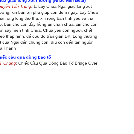
húa giàu lòng xót thương (Nhạc Nền Beat)
guyễn Tấn Trung
: 1. Lạy Chúa Ngài giàu lòng xót
ương, xin ban ơn phù giúp con đêm ngày. Lạy Chúa
ài rộng lòng thứ tha, xin rộng ban tình yêu và tha
ứ, ban cho con đầy hồng ân chan chứa, xin cho con
ôn say men tình Chúa. Chúa yêu con người, chết
eo thập hình, để cứu độ trần gian.ĐK: Lòng thương
t của Ngài đến chúng con, dìu con đến tận nguồn
ủa Thánh
hiếc cầu qua dòng bão tố
 T Chung
: Chiếc Cầu Qua Dòng Bão Tố Bridge Over
oubled Water by Simon & Garfunkel (Released
nuary 26, 1970) Lời Việt: Nhạc Sĩ Vũ Đức Nghiêm
ình Bày: Chung Tử Lưu
 Colores! (Lời Việt)
on Vu
: Bài hát có lời chưa.Cám ơn
ài ca dâng Mẹ
uc
: xin lòi bài hat ,bai ca dang me.gia ân
heo gương Mẹ, con lên đường
 Thúy Ngân
: xin cho con bản PDF bài này ạ