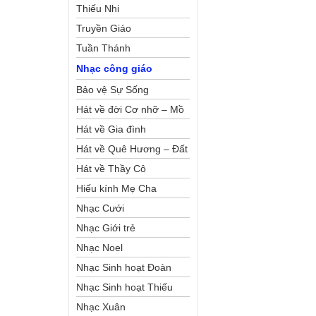
Thiếu Nhi
Truyền Giáo
Tuần Thánh
Nhạc công giáo
Bảo vệ Sự Sống
Hát về đời Cơ nhỡ – Mồ
côi
Hát về Gia đình
Hát về Quê Hương – Đất
Nước
Hát về Thầy Cô
Hiếu kính Mẹ Cha
Nhạc Cưới
Nhạc Giới trẻ
Nhạc Noel
Nhạc Sinh hoạt Đoàn
Thể Công Giáo
Nhạc Sinh hoạt Thiếu
Nhi
Nhạc Xuân