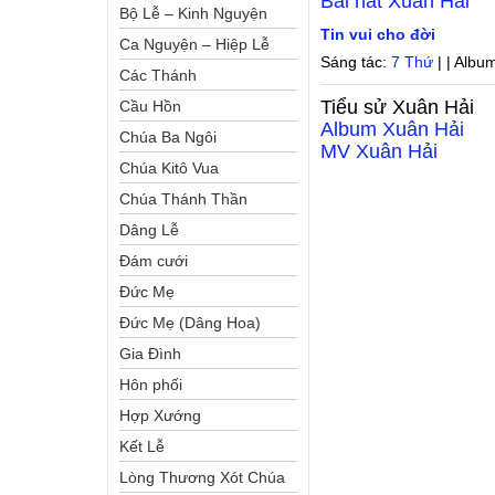
Bài hát
Xuân Hải
Bộ Lễ – Kinh Nguyện
Tin vui cho đời
Ca Nguyện – Hiệp Lễ
Sáng tác:
7 Thứ
| | Albu
Các Thánh
Tiểu sử
Xuân Hải
Cầu Hồn
Album
Xuân Hải
Chúa Ba Ngôi
MV
Xuân Hải
Chúa Kitô Vua
Chúa Thánh Thần
Dâng Lễ
Đám cưới
Đức Mẹ
Đức Mẹ (Dâng Hoa)
Gia Đình
Hôn phối
Hợp Xướng
Kết Lễ
Lòng Thương Xót Chúa