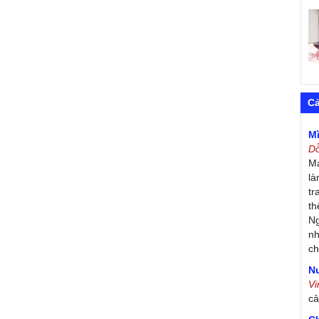
C
M
D
Má
là
tr
th
Ng
nh
ch
Nư
V
c