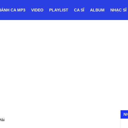
HÁNH CA MP3
VIDEO
PLAYLIST
CA SĨ
ALBUM
NHẠC SĨ
N
Hải