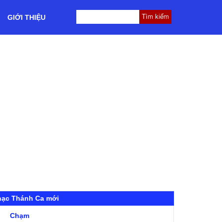
GIỚI THIỆU
hạc Thánh Ca mới
Chạm