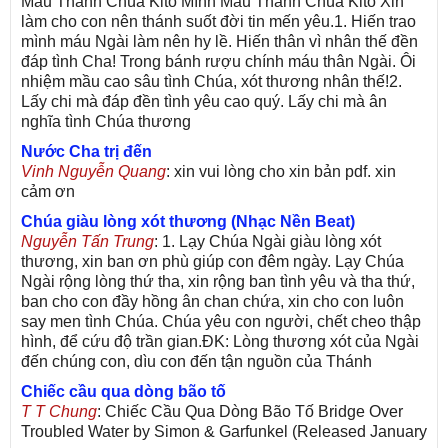
Máu Thánh Chúa Kitô Mình Máu Thánh Chúa Kitô Xin
làm cho con nên thánh suốt đời tin mến yêu.1. Hiến trao
mình máu Ngài làm nên hy lề. Hiến thân vì nhân thế đền
đáp tình Cha! Trong bánh rượu chính máu thân Ngài. Ôi
nhiệm mầu cao sâu tình Chúa, xót thương nhân thế!2.
Lấy chi mà đáp đền tình yêu cao quý. Lấy chi mà ân
nghĩa tình Chúa thương
Nước Cha trị đến
Vinh Nguyễn Quang
: xin vui lòng cho xin bản pdf. xin
cảm ơn
Chúa giàu lòng xót thương (Nhạc Nền Beat)
Nguyễn Tấn Trung
: 1. Lạy Chúa Ngài giàu lòng xót
thương, xin ban ơn phù giúp con đêm ngày. Lạy Chúa
Ngài rộng lòng thứ tha, xin rộng ban tình yêu và tha thứ,
ban cho con đầy hồng ân chan chứa, xin cho con luôn
say men tình Chúa. Chúa yêu con người, chết cheo thập
hình, để cứu độ trần gian.ĐK: Lòng thương xót của Ngài
đến chúng con, dìu con đến tận nguồn của Thánh
Chiếc cầu qua dòng bão tố
T T Chung
: Chiếc Cầu Qua Dòng Bão Tố Bridge Over
Troubled Water by Simon & Garfunkel (Released January