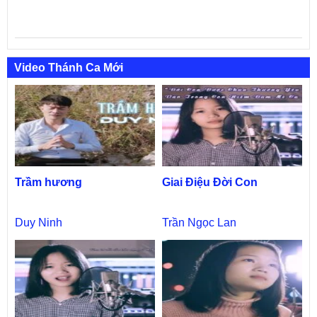
Video Thánh Ca Mới
Trầm hương
Giai Điệu Đời Con
Duy Ninh
Trần Ngọc Lan