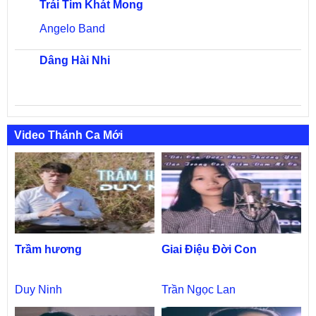
Trái Tim Khát Mong
Angelo Band
Dâng Hài Nhi
Video Thánh Ca Mới
Trầm hương
Giai Điệu Đời Con
Duy Ninh
Trần Ngọc Lan