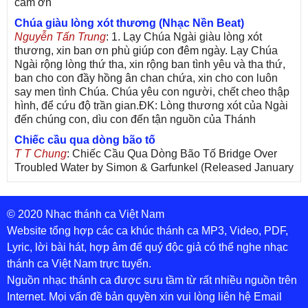
cảm ơn
Chúa giàu lòng xót thương (Nhạc Nền Beat)
Nguyễn Tấn Trung
: 1. Lạy Chúa Ngài giàu lòng xót
thương, xin ban ơn phù giúp con đêm ngày. Lạy Chúa
Ngài rộng lòng thứ tha, xin rộng ban tình yêu và tha thứ,
ban cho con đầy hồng ân chan chứa, xin cho con luôn
say men tình Chúa. Chúa yêu con người, chết cheo thập
hình, để cứu độ trần gian.ĐK: Lòng thương xót của Ngài
đến chúng con, dìu con đến tận nguồn của Thánh
Chiếc cầu qua dòng bão tố
T T Chung
: Chiếc Cầu Qua Dòng Bão Tố Bridge Over
Troubled Water by Simon & Garfunkel (Released January
26, 1970) Lời Việt: Nhạc Sĩ Vũ Đức Nghiêm Trình Bày:
Chung Tử Lưu
© 2020 Nhạc thánh ca Việt Nam
De Colores! (Lời Việt)
Son Vu
: Bài hát có lời chưa.Cám ơn
Website tổng hợp các ca khúc thánh ca MP3, Video, PDF,
Lyric, lời bài hát, hợp âm để quý độc giả có thể nghe nhạc
Bài ca dâng Mẹ
thánh ca Việt Nam trực tuyến.
thuc
: xin lòi bài hat ,bai ca dang me.gia ân
Nguồn nhạc thánh ca được sưu tầm từ rất nhiều nguồn trên
Theo gương Mẹ, con lên đường
Internet. Mọi vấn đề bản quyền xin vui lòng liên hệ Email
sr Thúy Ngân
: xin cho con bản PDF bài này ạ