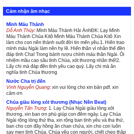
Cảm nhận âm nhạc
Mình Máu Thánh
Dỗ Anh Thùy
: Mình Máu Thánh Hải ÁnhĐK: Lạy Mình
Máu Thánh Chúa Kitô Mình Máu Thánh Chúa Kitô Xin
làm cho con nên thánh suốt đời tin mến yêu.1. Hiến trao
mình máu Ngài làm nên hy lề. Hiến thân vì nhân thế đền
đáp tình Cha! Trong bánh rượu chính máu thân Ngài. Ôi
nhiệm mầu cao sâu tình Chúa, xót thương nhân thế!2.
Lấy chi mà đáp đền tình yêu cao quý. Lấy chi mà ân
nghĩa tình Chúa thương
Nước Cha trị đến
Vinh Nguyễn Quang
: xin vui lòng cho xin bản pdf. xin
cảm ơn
Chúa giàu lòng xót thương (Nhạc Nền Beat)
Nguyễn Tấn Trung
: 1. Lạy Chúa Ngài giàu lòng xót
thương, xin ban ơn phù giúp con đêm ngày. Lạy Chúa
Ngài rộng lòng thứ tha, xin rộng ban tình yêu và tha thứ,
ban cho con đầy hồng ân chan chứa, xin cho con luôn
say men tình Chúa. Chúa yêu con người, chết cheo thập