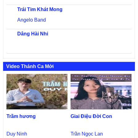
Trái Tim Khát Mong
Angelo Band
Dâng Hài Nhi
Video Thánh Ca Mới
Trầm hương
Giai Điệu Đời Con
Duy Ninh
Trần Ngọc Lan