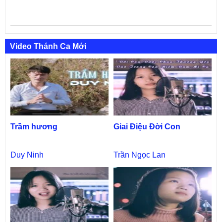
Video Thánh Ca Mới
Trầm hương
Giai Điệu Đời Con
Duy Ninh
Trần Ngọc Lan