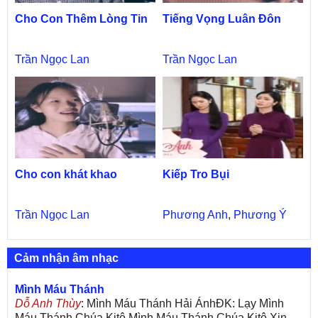
Cho Con Thêm Lòng Tin
Tiếng Vọng Luân Đôn
Trần Ngọc Lan
Trần Ngọc Lan
Cho con khát khao
Kiếp Tro Bụi
Trần Ngọc Lan
Phương Anh
,
Phương Ý
Cảm nhận âm nhạc
Mình Máu Thánh
Dỗ Anh Thùy
: Mình Máu Thánh Hải ÁnhĐK: Lạy Mình
Máu Thánh Chúa Kitô Mình Máu Thánh Chúa Kitô Xin