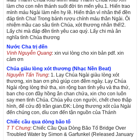
làm cho con nên thánh suốt đời tin mến yêu.1. Hiến trao
mình máu Ngài làm nên hy lề. Hiến thân vì nhân thế đền
đáp tình Cha! Trong bánh rượu chính máu thân Ngài. Ôi
nhiệm mầu cao sâu tình Chúa, xót thương nhân thế!2.
Lấy chi mà đáp đền tình yêu cao quý. Lấy chi mà ân
nghĩa tình Chúa thương
Nước Cha trị đến
Vinh Nguyễn Quang
: xin vui lòng cho xin bản pdf. xin
cảm ơn
Chúa giàu lòng xót thương (Nhạc Nền Beat)
Nguyễn Tấn Trung
: 1. Lạy Chúa Ngài giàu lòng xót
thương, xin ban ơn phù giúp con đêm ngày. Lạy Chúa
Ngài rộng lòng thứ tha, xin rộng ban tình yêu và tha thứ,
ban cho con đầy hồng ân chan chứa, xin cho con luôn
say men tình Chúa. Chúa yêu con người, chết cheo thập
hình, để cứu độ trần gian.ĐK: Lòng thương xót của Ngài
đến chúng con, dìu con đến tận nguồn của Thánh
Chiếc cầu qua dòng bão tố
T T Chung
: Chiếc Cầu Qua Dòng Bão Tố Bridge Over
Troubled Water by Simon & Garfunkel (Released January