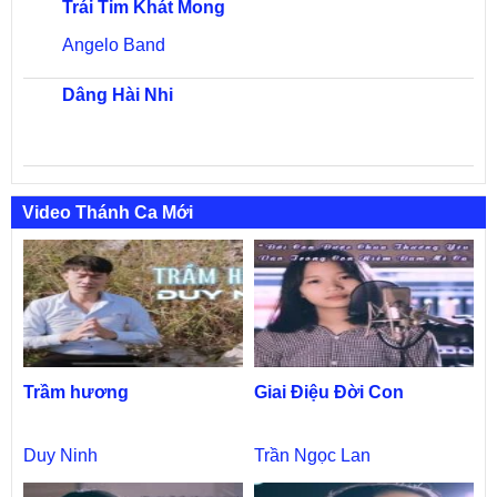
Trái Tim Khát Mong
Angelo Band
Dâng Hài Nhi
Video Thánh Ca Mới
Trầm hương
Giai Điệu Đời Con
Duy Ninh
Trần Ngọc Lan