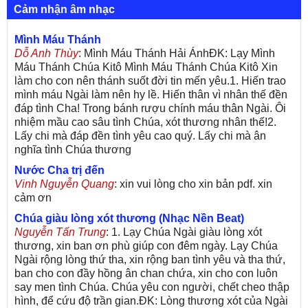
Cảm nhận âm nhạc
Mình Máu Thánh
Dỗ Anh Thùy
: Mình Máu Thánh Hải ÁnhĐK: Lạy Mình
Máu Thánh Chúa Kitô Mình Máu Thánh Chúa Kitô Xin
làm cho con nên thánh suốt đời tin mến yêu.1. Hiến trao
mình máu Ngài làm nên hy lề. Hiến thân vì nhân thế đền
đáp tình Cha! Trong bánh rượu chính máu thân Ngài. Ôi
nhiệm mầu cao sâu tình Chúa, xót thương nhân thế!2.
Lấy chi mà đáp đền tình yêu cao quý. Lấy chi mà ân
nghĩa tình Chúa thương
Nước Cha trị đến
Vinh Nguyễn Quang
: xin vui lòng cho xin bản pdf. xin
cảm ơn
Chúa giàu lòng xót thương (Nhạc Nền Beat)
Nguyễn Tấn Trung
: 1. Lạy Chúa Ngài giàu lòng xót
thương, xin ban ơn phù giúp con đêm ngày. Lạy Chúa
Ngài rộng lòng thứ tha, xin rộng ban tình yêu và tha thứ,
ban cho con đầy hồng ân chan chứa, xin cho con luôn
say men tình Chúa. Chúa yêu con người, chết cheo thập
hình, để cứu độ trần gian.ĐK: Lòng thương xót của Ngài