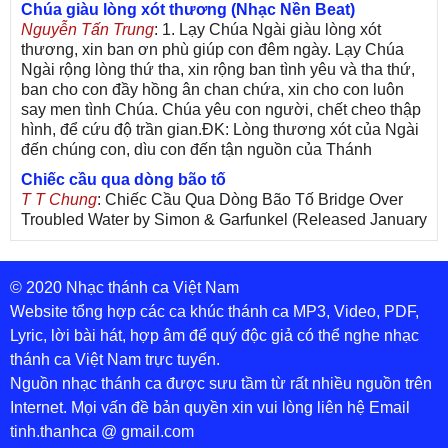
Chúa giàu lòng xót thương (Nhạc Nền Beat)
Nguyễn Tấn Trung
: 1. Lạy Chúa Ngài giàu lòng xót
thương, xin ban ơn phù giúp con đêm ngày. Lạy Chúa
Ngài rộng lòng thứ tha, xin rộng ban tình yêu và tha thứ,
ban cho con đầy hồng ân chan chứa, xin cho con luôn
say men tình Chúa. Chúa yêu con người, chết cheo thập
hình, để cứu độ trần gian.ĐK: Lòng thương xót của Ngài
đến chúng con, dìu con đến tận nguồn của Thánh
Chiếc cầu qua dòng bão tố
T T Chung
: Chiếc Cầu Qua Dòng Bão Tố Bridge Over
Troubled Water by Simon & Garfunkel (Released January
26, 1970) Lời Việt: Nhạc Sĩ Vũ Đức Nghiêm Trình Bày:
Chung Tử Lưu
© 2020 Nhạc thánh ca Việt Nam
De Colores! (Lời Việt)
Son Vu
: Bài hát có lời chưa.Cám ơn
Website tổng hợp các ca khúc thánh ca MP3, Video, PDF,
Lyric, lời bài hát, hợp âm để quý độc giả có thể nghe nhạc
Bài ca dâng Mẹ
thánh ca Việt Nam trực tuyến.
thuc
: xin lòi bài hat ,bai ca dang me.gia ân
Nguồn nhạc thánh ca được sưu tầm từ rất nhiều nguồn trên
Theo gương Mẹ, con lên đường
Internet. Mọi vấn đề bản quyền xin vui lòng liên hệ Email
sr Thúy Ngân
: xin cho con bản PDF bài này ạ
tinh.thanhca @ gmail.com
Đến với Lòng Thương Xót Chúa