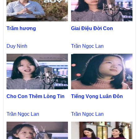
Trầm hương
Giai Điệu Đời Con
Duy Ninh
Trần Ngọc Lan
Cho Con Thêm Lòng Tin
Tiếng Vọng Luân Đôn
Trần Ngọc Lan
Trần Ngọc Lan