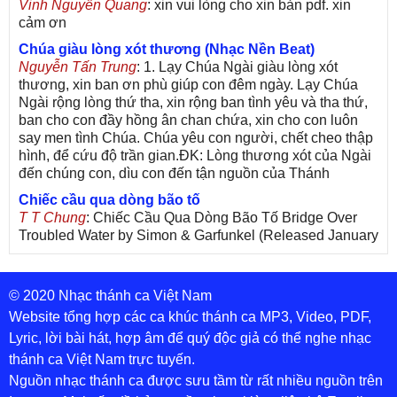
Vinh Nguyễn Quang
: xin vui lòng cho xin bản pdf. xin
cảm ơn
Chúa giàu lòng xót thương (Nhạc Nền Beat)
Nguyễn Tấn Trung
: 1. Lạy Chúa Ngài giàu lòng xót
thương, xin ban ơn phù giúp con đêm ngày. Lạy Chúa
Ngài rộng lòng thứ tha, xin rộng ban tình yêu và tha thứ,
ban cho con đầy hồng ân chan chứa, xin cho con luôn
say men tình Chúa. Chúa yêu con người, chết cheo thập
hình, để cứu độ trần gian.ĐK: Lòng thương xót của Ngài
đến chúng con, dìu con đến tận nguồn của Thánh
Chiếc cầu qua dòng bão tố
T T Chung
: Chiếc Cầu Qua Dòng Bão Tố Bridge Over
Troubled Water by Simon & Garfunkel (Released January
26, 1970) Lời Việt: Nhạc Sĩ Vũ Đức Nghiêm Trình Bày:
Chung Tử Lưu
© 2020 Nhạc thánh ca Việt Nam
De Colores! (Lời Việt)
Son Vu
: Bài hát có lời chưa.Cám ơn
Website tổng hợp các ca khúc thánh ca MP3, Video, PDF,
Lyric, lời bài hát, hợp âm để quý độc giả có thể nghe nhạc
Bài ca dâng Mẹ
thánh ca Việt Nam trực tuyến.
thuc
: xin lòi bài hat ,bai ca dang me.gia ân
Nguồn nhạc thánh ca được sưu tầm từ rất nhiều nguồn trên
Theo gương Mẹ, con lên đường