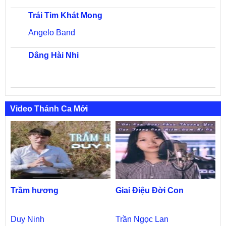
Trái Tim Khát Mong
Angelo Band
Dâng Hài Nhi
Video Thánh Ca Mới
Trầm hương
Giai Điệu Đời Con
Duy Ninh
Trần Ngọc Lan