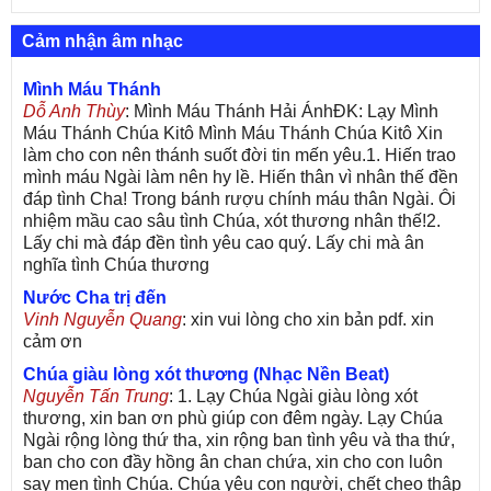
Cảm nhận âm nhạc
Mình Máu Thánh
Dỗ Anh Thùy
: Mình Máu Thánh Hải ÁnhĐK: Lạy Mình
Máu Thánh Chúa Kitô Mình Máu Thánh Chúa Kitô Xin
làm cho con nên thánh suốt đời tin mến yêu.1. Hiến trao
mình máu Ngài làm nên hy lề. Hiến thân vì nhân thế đền
đáp tình Cha! Trong bánh rượu chính máu thân Ngài. Ôi
nhiệm mầu cao sâu tình Chúa, xót thương nhân thế!2.
Lấy chi mà đáp đền tình yêu cao quý. Lấy chi mà ân
nghĩa tình Chúa thương
Nước Cha trị đến
Vinh Nguyễn Quang
: xin vui lòng cho xin bản pdf. xin
cảm ơn
Chúa giàu lòng xót thương (Nhạc Nền Beat)
Nguyễn Tấn Trung
: 1. Lạy Chúa Ngài giàu lòng xót
thương, xin ban ơn phù giúp con đêm ngày. Lạy Chúa
Ngài rộng lòng thứ tha, xin rộng ban tình yêu và tha thứ,
ban cho con đầy hồng ân chan chứa, xin cho con luôn
say men tình Chúa. Chúa yêu con người, chết cheo thập