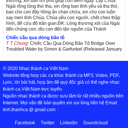
thương, xin ban ơn phù giúp con đêm ngày. Lạy Chúa
Ngài rộng lòng thứ tha, xin rộng ban tình yêu và tha thứ,
ban cho con đầy hồng ân chan chứa, xin cho con luôn
say men tình Chúa. Chúa yêu con người, chết cheo thập
hình, để cứu độ trần gian.ĐK: Lòng thương xót của Ngài
đến chúng con, dìu con đến tận nguồn của Thánh
Chiếc cầu qua dòng bão tố
T T Chung
: Chiếc Cầu Qua Dòng Bão Tố Bridge Over
Troubled Water by Simon & Garfunkel (Released January
26, 1970) Lời Việt: Nhạc Sĩ Vũ Đức Nghiêm Trình Bày:
Chung Tử Lưu
© 2020 Nhạc thánh ca Việt Nam
De Colores! (Lời Việt)
Son Vu
: Bài hát có lời chưa.Cám ơn
Website tổng hợp các ca khúc thánh ca MP3, Video, PDF,
Lyric, lời bài hát, hợp âm để quý độc giả có thể nghe nhạc
thánh ca Việt Nam trực tuyến.
Nguồn nhạc thánh ca được sưu tầm từ rất nhiều nguồn trên
Internet. Mọi vấn đề bản quyền xin vui lòng liên hệ Email
tinh.thanhca @ gmail.com
Facebook
Twitter
Linkedin
Soundcloud