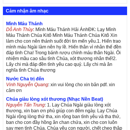
Cảm nhận âm nhạc
Mình Máu Thánh
Dỗ Anh Thùy
: Mình Máu Thánh Hải ÁnhĐK: Lạy Mình
Máu Thánh Chúa Kitô Mình Máu Thánh Chúa Kitô Xin
làm cho con nên thánh suốt đời tin mến yêu.1. Hiến trao
mình máu Ngài làm nên hy lề. Hiến thân vì nhân thế đền
đáp tình Cha! Trong bánh rượu chính máu thân Ngài. Ôi
nhiệm mầu cao sâu tình Chúa, xót thương nhân thế!2.
Lấy chi mà đáp đền tình yêu cao quý. Lấy chi mà ân
nghĩa tình Chúa thương
Nước Cha trị đến
Vinh Nguyễn Quang
: xin vui lòng cho xin bản pdf. xin
cảm ơn
Chúa giàu lòng xót thương (Nhạc Nền Beat)
Nguyễn Tấn Trung
: 1. Lạy Chúa Ngài giàu lòng xót
thương, xin ban ơn phù giúp con đêm ngày. Lạy Chúa
Ngài rộng lòng thứ tha, xin rộng ban tình yêu và tha thứ,
ban cho con đầy hồng ân chan chứa, xin cho con luôn
say men tình Chúa. Chúa yêu con người, chết cheo thập