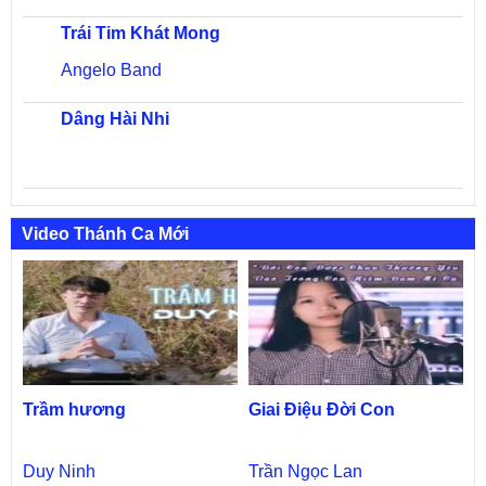
Trái Tim Khát Mong
Angelo Band
Dâng Hài Nhi
Video Thánh Ca Mới
Trầm hương
Giai Điệu Đời Con
Duy Ninh
Trần Ngọc Lan