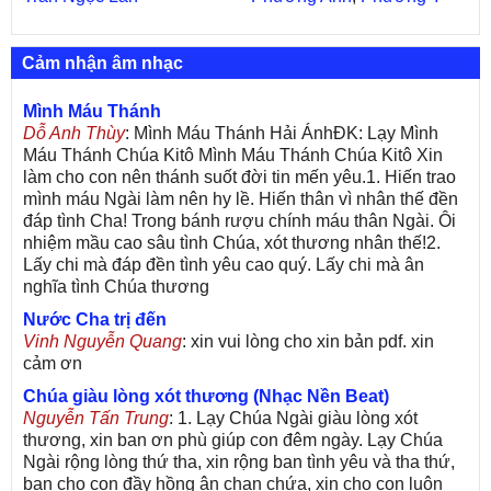
Cảm nhận âm nhạc
Mình Máu Thánh
Dỗ Anh Thùy
: Mình Máu Thánh Hải ÁnhĐK: Lạy Mình
Máu Thánh Chúa Kitô Mình Máu Thánh Chúa Kitô Xin
làm cho con nên thánh suốt đời tin mến yêu.1. Hiến trao
mình máu Ngài làm nên hy lề. Hiến thân vì nhân thế đền
đáp tình Cha! Trong bánh rượu chính máu thân Ngài. Ôi
nhiệm mầu cao sâu tình Chúa, xót thương nhân thế!2.
Lấy chi mà đáp đền tình yêu cao quý. Lấy chi mà ân
nghĩa tình Chúa thương
Nước Cha trị đến
Vinh Nguyễn Quang
: xin vui lòng cho xin bản pdf. xin
cảm ơn
Chúa giàu lòng xót thương (Nhạc Nền Beat)
Nguyễn Tấn Trung
: 1. Lạy Chúa Ngài giàu lòng xót
thương, xin ban ơn phù giúp con đêm ngày. Lạy Chúa
Ngài rộng lòng thứ tha, xin rộng ban tình yêu và tha thứ,
ban cho con đầy hồng ân chan chứa, xin cho con luôn