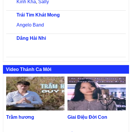
Kinh Kha
,
Sally
Trái Tim Khát Mong
Angelo Band
Dâng Hài Nhi
Video Thánh Ca Mới
Trầm hương
Giai Điệu Đời Con