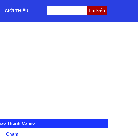
GIỚI THIỆU
hạc Thánh Ca mới
Chạm