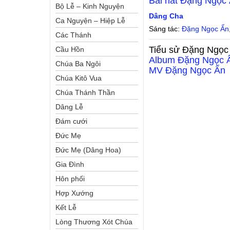
Bài hát
Đặng Ngọc
Bộ Lễ – Kinh Nguyện
Dâng Cha
Ca Nguyện – Hiệp Lễ
Sáng tác:
Đặng Ngọc Ẩn
Các Thánh
Tiểu sử
Đặng Ngọc
Cầu Hồn
Album
Đặng Ngọc 
Chúa Ba Ngôi
MV
Đặng Ngọc Ẩn
Chúa Kitô Vua
Chúa Thánh Thần
Dâng Lễ
Đám cưới
Đức Mẹ
Đức Mẹ (Dâng Hoa)
Gia Đình
Hôn phối
Hợp Xướng
Kết Lễ
Lòng Thương Xót Chúa