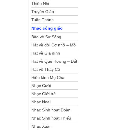
Thiếu Nhi
Truyền Giáo
Tuần Thánh
Nhạc công giáo
Bảo vệ Sự Sống
Hát về đời Cơ nhỡ – Mồ
côi
Hát về Gia đình
Hát về Quê Hương – Đất
Nước
Hát về Thầy Cô
Hiếu kính Mẹ Cha
Nhạc Cưới
Nhạc Giới trẻ
Nhạc Noel
Nhạc Sinh hoạt Đoàn
Thể Công Giáo
Nhạc Sinh hoạt Thiếu
Nhi
Nhạc Xuân