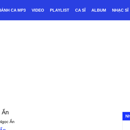
HÁNH CA MP3
VIDEO
PLAYLIST
CA SĨ
ALBUM
NHẠC SĨ
 Ẩn
N
Ngọc Ẩn