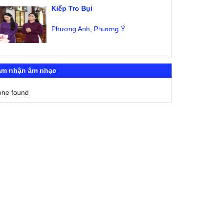
Kiếp Tro Bụi
Phương Anh
,
Phương Ý
ảm nhận âm nhạc
one found