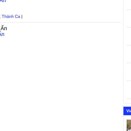
 Ẩn
,
Thánh Ca
|
 Ẩn
Ẩn
Vi