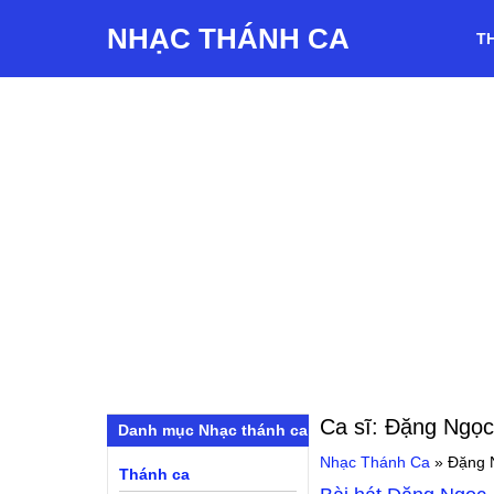
NHẠC THÁNH CA
T
Ca sĩ:
Đặng Ngọc
Danh mục Nhạc thánh ca
Nhạc Thánh Ca
»
Đặng 
Thánh ca