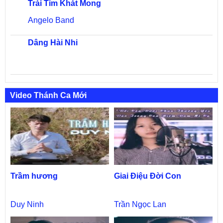
Trái Tim Khát Mong
Angelo Band
Dâng Hài Nhi
Video Thánh Ca Mới
Trầm hương
Giai Điệu Đời Con
Duy Ninh
Trần Ngọc Lan