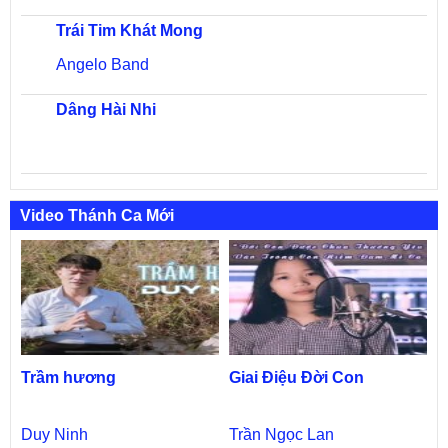
Trái Tim Khát Mong
Angelo Band
Dâng Hài Nhi
Video Thánh Ca Mới
Trầm hương
Giai Điệu Đời Con
Duy Ninh
Trần Ngọc Lan