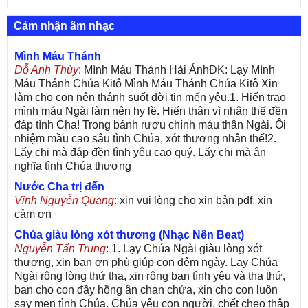
Cảm nhận âm nhạc
Mình Máu Thánh
Dỗ Anh Thùy
: Mình Máu Thánh Hải ÁnhĐK: Lạy Mình
Máu Thánh Chúa Kitô Mình Máu Thánh Chúa Kitô Xin
làm cho con nên thánh suốt đời tin mến yêu.1. Hiến trao
mình máu Ngài làm nên hy lề. Hiến thân vì nhân thế đền
đáp tình Cha! Trong bánh rượu chính máu thân Ngài. Ôi
nhiệm mầu cao sâu tình Chúa, xót thương nhân thế!2.
Lấy chi mà đáp đền tình yêu cao quý. Lấy chi mà ân
nghĩa tình Chúa thương
Nước Cha trị đến
Vinh Nguyễn Quang
: xin vui lòng cho xin bản pdf. xin
cảm ơn
Chúa giàu lòng xót thương (Nhạc Nền Beat)
Nguyễn Tấn Trung
: 1. Lạy Chúa Ngài giàu lòng xót
thương, xin ban ơn phù giúp con đêm ngày. Lạy Chúa
Ngài rộng lòng thứ tha, xin rộng ban tình yêu và tha thứ,
ban cho con đầy hồng ân chan chứa, xin cho con luôn
say men tình Chúa. Chúa yêu con người, chết cheo thập