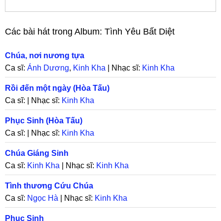
Các bài hát trong Album:
Tình Yêu Bất Diệt
Chúa, nơi nương tựa
Ca sĩ:
Ánh Dương
,
Kinh Kha
| Nhạc sĩ:
Kinh Kha
Rồi đến một ngày (Hòa Tấu)
Ca sĩ: | Nhạc sĩ:
Kinh Kha
Phục Sinh (Hòa Tấu)
Ca sĩ: | Nhạc sĩ:
Kinh Kha
Chúa Giáng Sinh
Ca sĩ:
Kinh Kha
| Nhạc sĩ:
Kinh Kha
Tình thương Cứu Chúa
Ca sĩ:
Ngọc Hà
| Nhạc sĩ:
Kinh Kha
Phục Sinh