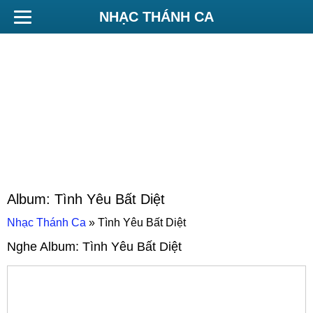
NHẠC THÁNH CA
Album:
Tình Yêu Bất Diệt
Nhạc Thánh Ca
»
Tình Yêu Bất Diệt
Nghe Album:
Tình Yêu Bất Diệt