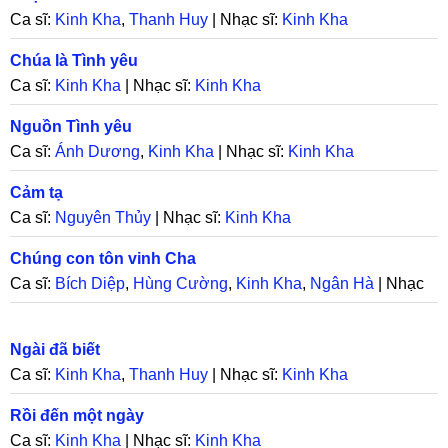
Ca sĩ:
Kinh Kha
,
Thanh Huy
| Nhạc sĩ:
Kinh Kha
Chúa là Tình yêu
Ca sĩ:
Kinh Kha
| Nhạc sĩ:
Kinh Kha
Nguồn Tình yêu
Ca sĩ:
Ánh Dương
,
Kinh Kha
| Nhạc sĩ:
Kinh Kha
Cảm tạ
Ca sĩ:
Nguyên Thủy
| Nhạc sĩ:
Kinh Kha
Chúng con tôn vinh Cha
Ca sĩ:
Bích Diệp
,
Hùng Cường
,
Kinh Kha
,
Ngân Hà
| Nhạc
sĩ:
Kinh Kha
Ngài đã biết
Ca sĩ:
Kinh Kha
,
Thanh Huy
| Nhạc sĩ:
Kinh Kha
Rồi đến một ngày
Ca sĩ:
Kinh Kha
| Nhạc sĩ:
Kinh Kha