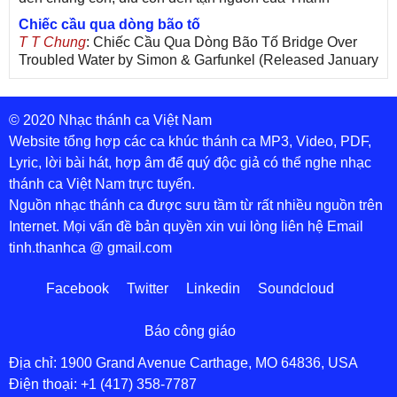
Chiếc cầu qua dòng bão tố
T T Chung
: Chiếc Cầu Qua Dòng Bão Tố Bridge Over
Troubled Water by Simon & Garfunkel (Released January
26, 1970) Lời Việt: Nhạc Sĩ Vũ Đức Nghiêm Trình Bày:
Chung Tử Lưu
© 2020 Nhạc thánh ca Việt Nam
De Colores! (Lời Việt)
Son Vu
: Bài hát có lời chưa.Cám ơn
Website tổng hợp các ca khúc thánh ca MP3, Video, PDF,
Lyric, lời bài hát, hợp âm để quý độc giả có thể nghe nhạc
Bài ca dâng Mẹ
thánh ca Việt Nam trực tuyến.
thuc
: xin lòi bài hat ,bai ca dang me.gia ân
Nguồn nhạc thánh ca được sưu tầm từ rất nhiều nguồn trên
Theo gương Mẹ, con lên đường
Internet. Mọi vấn đề bản quyền xin vui lòng liên hệ Email
sr Thúy Ngân
: xin cho con bản PDF bài này ạ
tinh.thanhca @ gmail.com
Đến với Lòng Thương Xót Chúa
Tứng
: Lời các bài hát trên không chính xác với bài trong
Facebook
Twitter
Linkedin
Soundcloud
PDF:Đến với Lòng Thương Xót Chúa - Lm. Giuse Vũ
Đức Hiệp1. Đến với lòng Chúa xót thương con tìm được
chốn tựa nương. Đến với lòng Chúa xót thương con hết
Báo công giáo
lo âu bận vướng. Tin tưởng vào lòng Chúa xót thương
có Ngài hiểm nguy con coi thường. Phó thác vào lòng
Địa chỉ: 1900 Grand Avenue Carthage, MO 64836, USA
Chúa xót thương có cả một mùa xuân thiên đường.ĐK:
Điện thoại: +1 (417) 358-7787