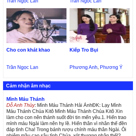
Trần Ngọc Lan
Trần Ngọc Lan
Cho con khát khao
Kiếp Tro Bụi
Trần Ngọc Lan
Phương Anh
,
Phương Ý
Cảm nhận âm nhạc
Mình Máu Thánh
Dỗ Anh Thùy
: Mình Máu Thánh Hải ÁnhĐK: Lạy Mình
Máu Thánh Chúa Kitô Mình Máu Thánh Chúa Kitô Xin
làm cho con nên thánh suốt đời tin mến yêu.1. Hiến trao
mình máu Ngài làm nên hy lề. Hiến thân vì nhân thế đền
đáp tình Cha! Trong bánh rượu chính máu thân Ngài. Ôi
nhiệm mầu cao sâu tình Chúa, xót thương nhân thế!2.