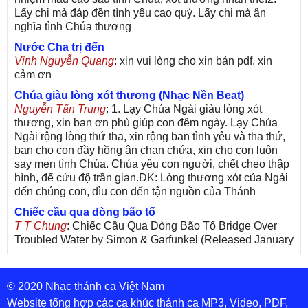
Lấy chi mà đáp đền tình yêu cao quý. Lấy chi mà ân
nghĩa tình Chúa thương
Nước Cha trị đến
Vinh Nguyễn Quang
: xin vui lòng cho xin bản pdf. xin
cảm ơn
Chúa giàu lòng xót thương (Nhạc Nền Beat)
Nguyễn Tấn Trung
: 1. Lạy Chúa Ngài giàu lòng xót
thương, xin ban ơn phù giúp con đêm ngày. Lạy Chúa
Ngài rộng lòng thứ tha, xin rộng ban tình yêu và tha thứ,
ban cho con đầy hồng ân chan chứa, xin cho con luôn
say men tình Chúa. Chúa yêu con người, chết cheo thập
hình, để cứu độ trần gian.ĐK: Lòng thương xót của Ngài
đến chúng con, dìu con đến tận nguồn của Thánh
Chiếc cầu qua dòng bão tố
T T Chung
: Chiếc Cầu Qua Dòng Bão Tố Bridge Over
Troubled Water by Simon & Garfunkel (Released January
26, 1970) Lời Việt: Nhạc Sĩ Vũ Đức Nghiêm Trình Bày:
Chung Tử Lưu
© 2020 Nhạc thánh ca Việt Nam
De Colores! (Lời Việt)
Son Vu
: Bài hát có lời chưa.Cám ơn
Website tổng hợp các ca khúc thánh ca MP3, Video, PDF,