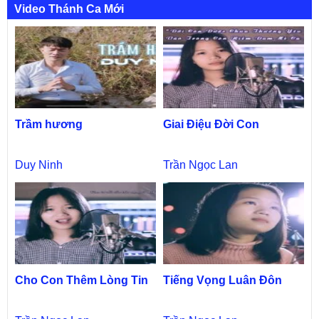
Video Thánh Ca Mới
Trầm hương
Giai Điệu Đời Con
Duy Ninh
Trần Ngọc Lan
Cho Con Thêm Lòng Tin
Tiếng Vọng Luân Đôn