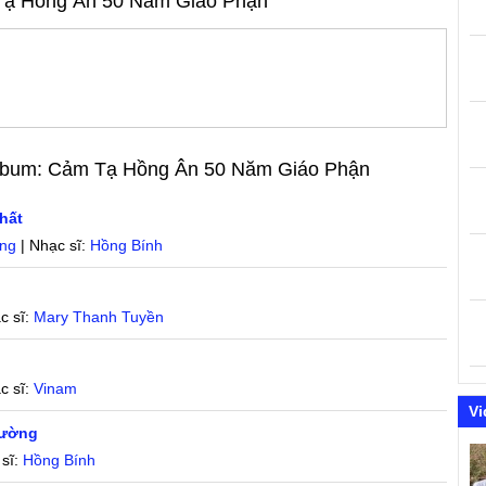
ạ Hồng Ân 50 Năm Giáo Phận
Album:
Cảm Tạ Hồng Ân 50 Năm Giáo Phận
hất
ng
| Nhạc sĩ:
Hồng Bính
c sĩ:
Mary Thanh Tuyền
c sĩ:
Vinam
Vi
đường
 sĩ:
Hồng Bính