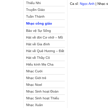
Thiếu Nhi
Ca sĩ:
Ngọc Anh
| Nhạc s
Truyền Giáo
Tuần Thánh
Nhạc công giáo
Bảo vệ Sự Sống
Hát về đời Cơ nhỡ – Mồ
côi
Hát về Gia đình
Hát về Quê Hương – Đất
Nước
Hát về Thầy Cô
Hiếu kính Mẹ Cha
Nhạc Cưới
Nhạc Giới trẻ
Nhạc Noel
Nhạc Sinh hoạt Đoàn
Thể Công Giáo
Nhạc Sinh hoạt Thiếu
Nhi
Nhạc Xuân