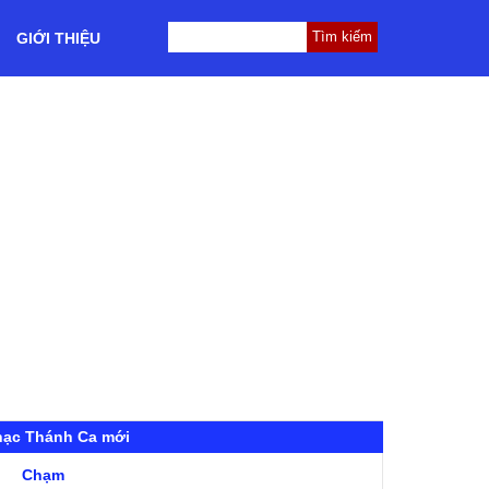
GIỚI THIỆU
hạc Thánh Ca mới
Chạm