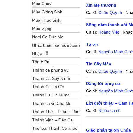
Mùa Chay
Xin Mẹ thương
Mùa Giáng Sinh
Ca sĩ:
Châu Quỳnh
| Nhạ
Mùa Phục Sinh
Sống năm thánh với M
Mùa Vọng
Ca sĩ:
Hoàng Việt
| Nhạc
Ngợi Ca Đức Mẹ
Tạ ơn
Nhạc thánh ca mùa Xuân
Ca sĩ:
Nguyễn Minh Cườ
Nhập Lễ
Tận Hiến
Tin Cậy Mến
Thánh ca phụng vụ
Ca sĩ:
Châu Quỳnh
| Nhạ
Thánh Ca Suy Niệm
Dâng lời tụng ca
Thánh Ca Tạ Ơn
Ca sĩ:
Nguyễn Minh Cườ
Thánh Ca Tin Mừng
Lời giới thiệu – Cảm 
Thánh ca về Cha Mẹ
Ca sĩ:
Nhiều ca sĩ
Thánh Thể – Thánh Tâm
Thánh Vịnh – Đáp Ca
Thể loại Thánh Ca khác
Giáo phận tạ ơn Chúa