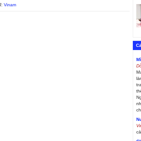
ĩ:
Vinam
C
M
D
Má
là
tr
th
Ng
nh
ch
Nư
V
c