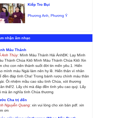
Kiếp Tro Bụi
Phương Anh
,
Phương Ý
ảm nhận âm nhạc
ình Máu Thánh
ỗ Anh Thùy
: Mình Máu Thánh Hải ÁnhĐK: Lạy Mình
u Thánh Chúa Kitô Mình Máu Thánh Chúa Kitô Xin
m cho con nên thánh suốt đời tin mến yêu.1. Hiến
ao mình máu Ngài làm nên hy lề. Hiến thân vì nhân
ế đền đáp tình Cha! Trong bánh rượu chính máu thân
ài. Ôi nhiệm mầu cao sâu tình Chúa, xót thương
ân thế!2. Lấy chi mà đáp đền tình yêu cao quý. Lấy
i mà ân nghĩa tình Chúa thương
ớc Cha trị đến
inh Nguyễn Quang
: xin vui lòng cho xin bản pdf. xin
ảm ơn