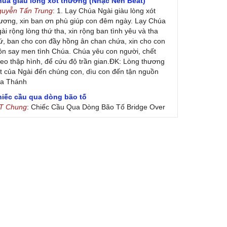
húa giàu lòng xót thương (Nhạc Nền Beat)
guyễn Tấn Trung
: 1. Lạy Chúa Ngài giàu lòng xót
ương, xin ban ơn phù giúp con đêm ngày. Lạy Chúa
ài rộng lòng thứ tha, xin rộng ban tình yêu và tha
ứ, ban cho con đầy hồng ân chan chứa, xin cho con
ôn say men tình Chúa. Chúa yêu con người, chết
eo thập hình, để cứu độ trần gian.ĐK: Lòng thương
t của Ngài đến chúng con, dìu con đến tận nguồn
ủa Thánh
hiếc cầu qua dòng bão tố
 T Chung
: Chiếc Cầu Qua Dòng Bão Tố Bridge Over
oubled Water by Simon & Garfunkel (Released
nuary 26, 1970) Lời Việt: Nhạc Sĩ Vũ Đức Nghiêm
ình Bày: Chung Tử Lưu
 Colores! (Lời Việt)
on Vu
: Bài hát có lời chưa.Cám ơn