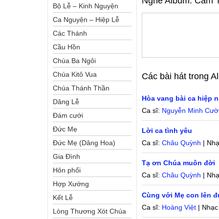
Nghe Album:
Cảm T
Bộ Lễ – Kinh Nguyện
Ca Nguyện – Hiệp Lễ
Các Thánh
Cầu Hồn
Chúa Ba Ngôi
Chúa Kitô Vua
Các bài hát trong 
Chúa Thánh Thần
Hòa vang bài ca hiệp n
Dâng Lễ
Ca sĩ:
Nguyễn Minh Cườ
Đám cưới
Đức Mẹ
Lời ca tình yêu
Đức Mẹ (Dâng Hoa)
Ca sĩ:
Châu Quỳnh
| Nhạ
Gia Đình
Tạ ơn Chúa muôn đời
Hôn phối
Ca sĩ:
Châu Quỳnh
| Nhạ
Hợp Xướng
Cùng với Mẹ con lên 
Kết Lễ
Ca sĩ:
Hoàng Việt
| Nhạc
Lòng Thương Xót Chúa