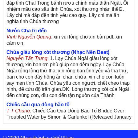
đáp tình Cha! Trong bánh rượu chính máu thân Ngài. Ôi
nhiệm mầu cao sâu tình Chúa, xót thương nhân thế!2.
Lấy chi mà đáp đền tình yêu cao quý. Lấy chi mà ân
nghĩa tình Chúa thương
Nước Cha trị đến
Vinh Nguyễn Quang
: xin vui lòng cho xin bản pdf. xin
cảm ơn
Chúa giàu lòng xót thương (Nhạc Nền Beat)
Nguyễn Tấn Trung
: 1. Lạy Chúa Ngài giàu lòng xót
thương, xin ban ơn phù giúp con đêm ngày. Lạy Chúa
Ngài rộng lòng thứ tha, xin rộng ban tình yêu và tha thứ,
ban cho con đầy hồng ân chan chứa, xin cho con luôn
say men tình Chúa. Chúa yêu con người, chết cheo thập
hình, để cứu độ trần gian.ĐK: Lòng thương xót của Ngài
đến chúng con, dìu con đến tận nguồn của Thánh
Chiếc cầu qua dòng bão tố
T T Chung
: Chiếc Cầu Qua Dòng Bão Tố Bridge Over
Troubled Water by Simon & Garfunkel (Released January
26, 1970) Lời Việt: Nhạc Sĩ Vũ Đức Nghiêm Trình Bày:
Chung Tử Lưu
© 2020 Nhạc thánh ca Việt Nam