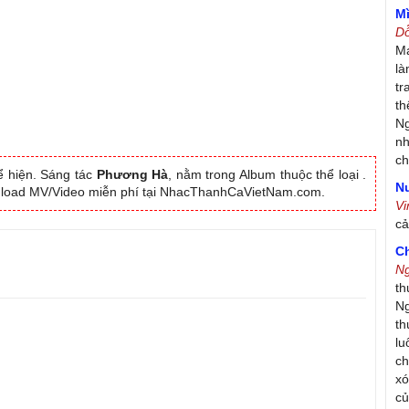
M
D
Má
là
tr
th
Ng
nh
ch
 hiện. Sáng tác
Phương Hà
, nằm trong Album thuộc thể loại .
Nư
nload MV/Video miễn phí tại NhacThanhCaVietNam.com.
V
c
C
N
th
Ng
th
lu
ch
xó
c