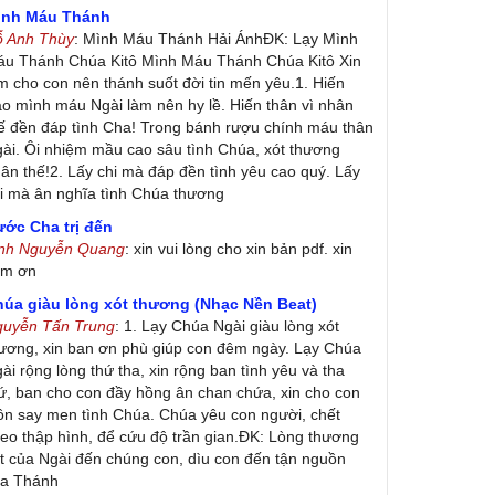
ình Máu Thánh
ỗ Anh Thùy
: Mình Máu Thánh Hải ÁnhĐK: Lạy Mình
u Thánh Chúa Kitô Mình Máu Thánh Chúa Kitô Xin
m cho con nên thánh suốt đời tin mến yêu.1. Hiến
ao mình máu Ngài làm nên hy lề. Hiến thân vì nhân
ế đền đáp tình Cha! Trong bánh rượu chính máu thân
ài. Ôi nhiệm mầu cao sâu tình Chúa, xót thương
ân thế!2. Lấy chi mà đáp đền tình yêu cao quý. Lấy
i mà ân nghĩa tình Chúa thương
ớc Cha trị đến
inh Nguyễn Quang
: xin vui lòng cho xin bản pdf. xin
ảm ơn
húa giàu lòng xót thương (Nhạc Nền Beat)
guyễn Tấn Trung
: 1. Lạy Chúa Ngài giàu lòng xót
ương, xin ban ơn phù giúp con đêm ngày. Lạy Chúa
ài rộng lòng thứ tha, xin rộng ban tình yêu và tha
ứ, ban cho con đầy hồng ân chan chứa, xin cho con
ôn say men tình Chúa. Chúa yêu con người, chết
eo thập hình, để cứu độ trần gian.ĐK: Lòng thương
t của Ngài đến chúng con, dìu con đến tận nguồn
ủa Thánh