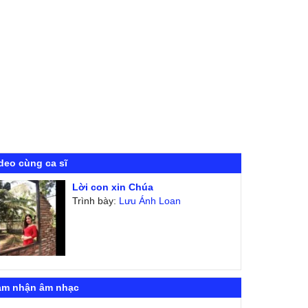
deo cùng ca sĩ
Lời con xin Chúa
Trình bày:
Lưu Ánh Loan
ảm nhận âm nhạc