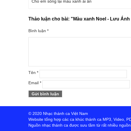
Cho em sống lại màu xanh ái ân
Thảo luận cho bài:
"Màu xanh Noel - Lưu Ánh
Bình luận
*
Tên
*
Email
*
© 2020 Nhạc thánh ca Việt Nam
Website tổng hợp các ca khúc thánh ca MP3, Video, PDF,
Nguồn nhạc thánh ca được sưu tầm từ rất nhiều nguồn t