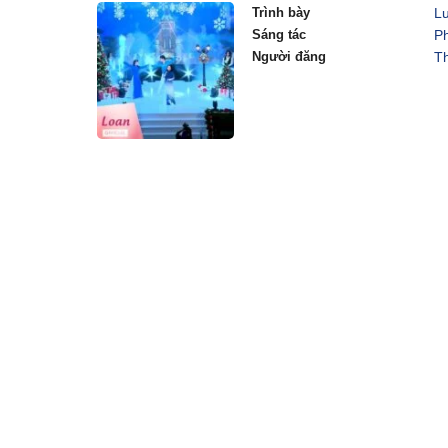
Trình bày
L
Sáng tác
P
Người đăng
T