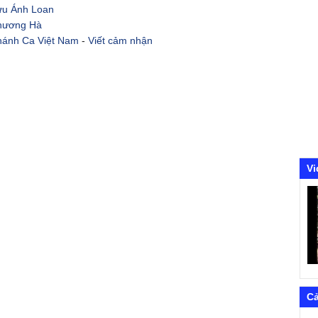
ưu Ánh Loan
hương Hà
hánh Ca Việt Nam
-
Viết cảm nhận
Vi
C