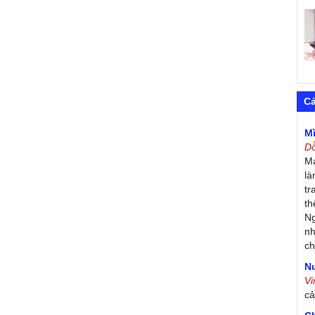
C
M
D
Má
là
tr
th
Ng
nh
ch
Nư
V
c