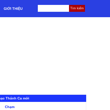
GIỚI THIỆU
hạc Thánh Ca mới
Chạm