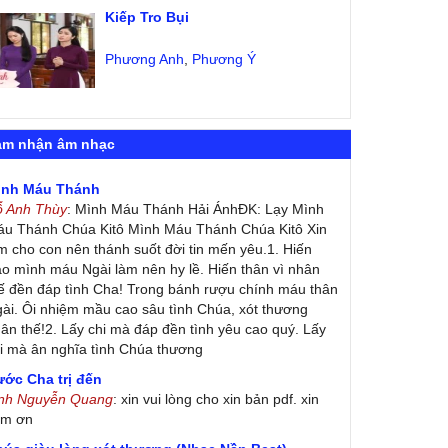
Kiếp Tro Bụi
Phương Anh
,
Phương Ý
ảm nhận âm nhạc
ình Máu Thánh
ỗ Anh Thùy
: Mình Máu Thánh Hải ÁnhĐK: Lạy Mình
u Thánh Chúa Kitô Mình Máu Thánh Chúa Kitô Xin
m cho con nên thánh suốt đời tin mến yêu.1. Hiến
ao mình máu Ngài làm nên hy lề. Hiến thân vì nhân
ế đền đáp tình Cha! Trong bánh rượu chính máu thân
ài. Ôi nhiệm mầu cao sâu tình Chúa, xót thương
ân thế!2. Lấy chi mà đáp đền tình yêu cao quý. Lấy
i mà ân nghĩa tình Chúa thương
ớc Cha trị đến
inh Nguyễn Quang
: xin vui lòng cho xin bản pdf. xin
ảm ơn