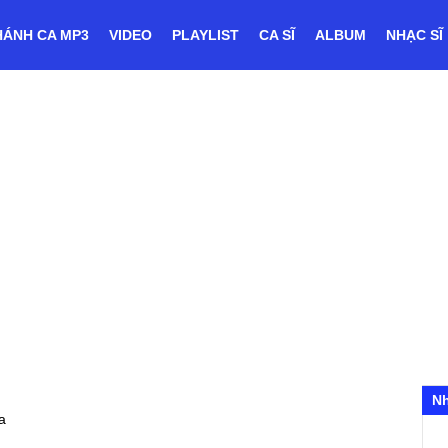
HÁNH CA MP3
VIDEO
PLAYLIST
CA SĨ
ALBUM
NHẠC SĨ
N
a