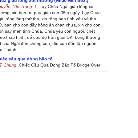
húa giàu lòng xót thương (Nhạc Nền Beat)
guyễn Tấn Trung
: 1. Lạy Chúa Ngài giàu lòng xót
ương, xin ban ơn phù giúp con đêm ngày. Lạy Chúa
ài rộng lòng thứ tha, xin rộng ban tình yêu và tha
ứ, ban cho con đầy hồng ân chan chứa, xin cho con
ôn say men tình Chúa. Chúa yêu con người, chết
eo thập hình, để cứu độ trần gian.ĐK: Lòng thương
t của Ngài đến chúng con, dìu con đến tận nguồn
ủa Thánh
hiếc cầu qua dòng bão tố
 T Chung
: Chiếc Cầu Qua Dòng Bão Tố Bridge Over
oubled Water by Simon & Garfunkel (Released
nuary 26, 1970) Lời Việt: Nhạc Sĩ Vũ Đức Nghiêm
ình Bày: Chung Tử Lưu
 Colores! (Lời Việt)
on Vu
: Bài hát có lời chưa.Cám ơn
ài ca dâng Mẹ
uc
: xin lòi bài hat ,bai ca dang me.gia ân
heo gương Mẹ, con lên đường
 Thúy Ngân
: xin cho con bản PDF bài này ạ