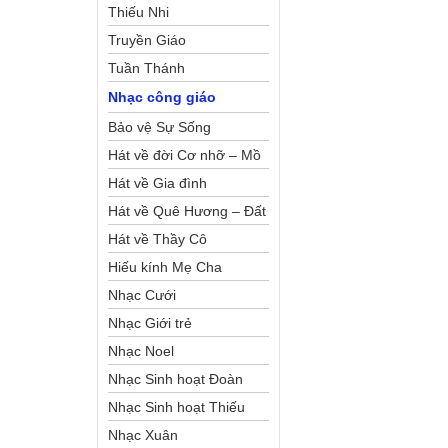
Thiếu Nhi
Truyền Giáo
Tuần Thánh
Nhạc công giáo
Bảo vệ Sự Sống
Hát về đời Cơ nhỡ – Mồ
côi
Hát về Gia đình
Hát về Quê Hương – Đất
Nước
Hát về Thầy Cô
Hiếu kính Mẹ Cha
Nhạc Cưới
Nhạc Giới trẻ
Nhạc Noel
Nhạc Sinh hoạt Đoàn
Thể Công Giáo
Nhạc Sinh hoạt Thiếu
Nhi
Nhạc Xuân