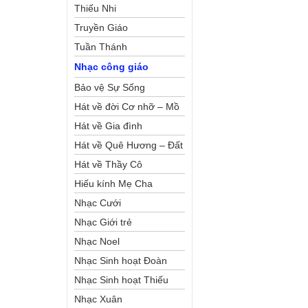
Thiếu Nhi
Truyền Giáo
Tuần Thánh
Nhạc công giáo
Bảo vệ Sự Sống
Hát về đời Cơ nhỡ – Mồ
côi
Hát về Gia đình
Hát về Quê Hương – Đất
Nước
Hát về Thầy Cô
Hiếu kính Mẹ Cha
Nhạc Cưới
Nhạc Giới trẻ
Nhạc Noel
Nhạc Sinh hoạt Đoàn
Thể Công Giáo
Nhạc Sinh hoạt Thiếu
Nhi
Nhạc Xuân