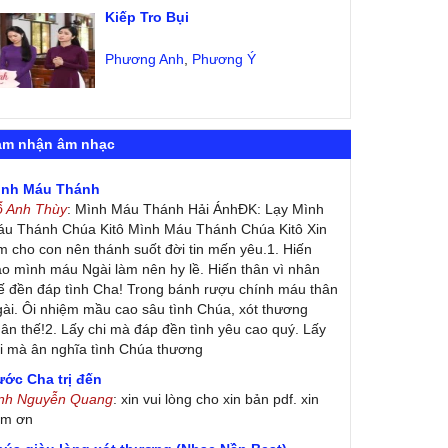
Kiếp Tro Bụi
Phương Anh
,
Phương Ý
ảm nhận âm nhạc
ình Máu Thánh
ỗ Anh Thùy
: Mình Máu Thánh Hải ÁnhĐK: Lạy Mình
u Thánh Chúa Kitô Mình Máu Thánh Chúa Kitô Xin
m cho con nên thánh suốt đời tin mến yêu.1. Hiến
ao mình máu Ngài làm nên hy lề. Hiến thân vì nhân
ế đền đáp tình Cha! Trong bánh rượu chính máu thân
ài. Ôi nhiệm mầu cao sâu tình Chúa, xót thương
ân thế!2. Lấy chi mà đáp đền tình yêu cao quý. Lấy
i mà ân nghĩa tình Chúa thương
ớc Cha trị đến
inh Nguyễn Quang
: xin vui lòng cho xin bản pdf. xin
ảm ơn