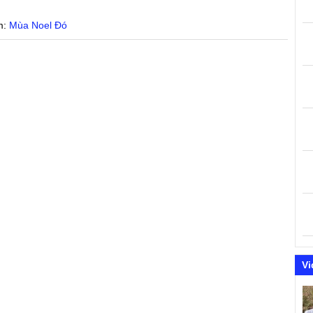
m:
Mùa Noel Đó
Vi