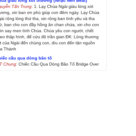
húa giàu lòng xót thương (Nhạc Nền Beat)
guyễn Tấn Trung
: 1. Lạy Chúa Ngài giàu lòng xót
ương, xin ban ơn phù giúp con đêm ngày. Lạy Chúa
ài rộng lòng thứ tha, xin rộng ban tình yêu và tha
ứ, ban cho con đầy hồng ân chan chứa, xin cho con
ôn say men tình Chúa. Chúa yêu con người, chết
eo thập hình, để cứu độ trần gian.ĐK: Lòng thương
t của Ngài đến chúng con, dìu con đến tận nguồn
ủa Thánh
hiếc cầu qua dòng bão tố
 T Chung
: Chiếc Cầu Qua Dòng Bão Tố Bridge Over
oubled Water by Simon & Garfunkel (Released
nuary 26, 1970) Lời Việt: Nhạc Sĩ Vũ Đức Nghiêm
ình Bày: Chung Tử Lưu
 Colores! (Lời Việt)
on Vu
: Bài hát có lời chưa.Cám ơn
ài ca dâng Mẹ
uc
: xin lòi bài hat ,bai ca dang me.gia ân
heo gương Mẹ, con lên đường
 Thúy Ngân
: xin cho con bản PDF bài này ạ