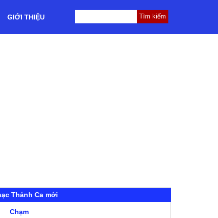
GIỚI THIỆU
hạc Thánh Ca mới
Chạm