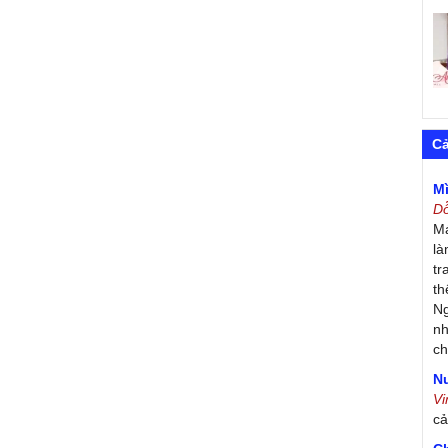
C
M
D
Má
là
tr
th
Ng
nh
ch
Nư
V
c