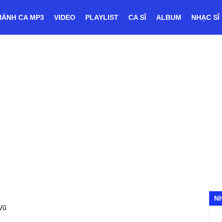
HÁNH CA MP3
VIDEO
PLAYLIST
CA SĨ
ALBUM
NHẠC SĨ
ũ
N
Vũ