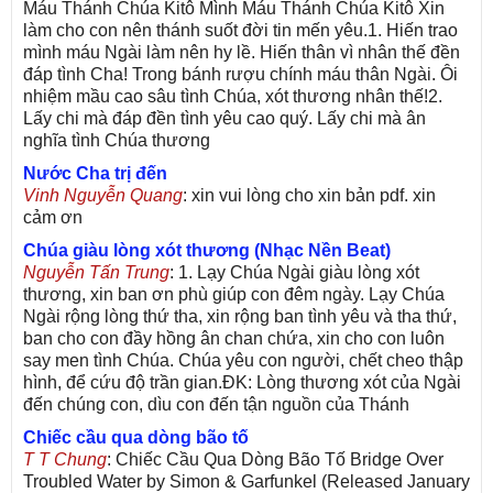
Máu Thánh Chúa Kitô Mình Máu Thánh Chúa Kitô Xin
làm cho con nên thánh suốt đời tin mến yêu.1. Hiến trao
mình máu Ngài làm nên hy lề. Hiến thân vì nhân thế đền
đáp tình Cha! Trong bánh rượu chính máu thân Ngài. Ôi
nhiệm mầu cao sâu tình Chúa, xót thương nhân thế!2.
Lấy chi mà đáp đền tình yêu cao quý. Lấy chi mà ân
nghĩa tình Chúa thương
Nước Cha trị đến
Vinh Nguyễn Quang
: xin vui lòng cho xin bản pdf. xin
cảm ơn
Chúa giàu lòng xót thương (Nhạc Nền Beat)
Nguyễn Tấn Trung
: 1. Lạy Chúa Ngài giàu lòng xót
thương, xin ban ơn phù giúp con đêm ngày. Lạy Chúa
Ngài rộng lòng thứ tha, xin rộng ban tình yêu và tha thứ,
ban cho con đầy hồng ân chan chứa, xin cho con luôn
say men tình Chúa. Chúa yêu con người, chết cheo thập
hình, để cứu độ trần gian.ĐK: Lòng thương xót của Ngài
đến chúng con, dìu con đến tận nguồn của Thánh
Chiếc cầu qua dòng bão tố
T T Chung
: Chiếc Cầu Qua Dòng Bão Tố Bridge Over
Troubled Water by Simon & Garfunkel (Released January