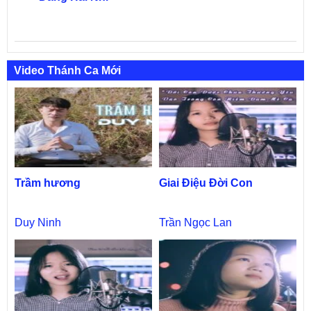
Video Thánh Ca Mới
Trầm hương
Giai Điệu Đời Con
Duy Ninh
Trần Ngọc Lan