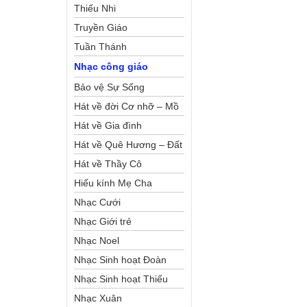
Thiếu Nhi
Truyền Giáo
Tuần Thánh
Nhạc công giáo
Bảo vệ Sự Sống
Hát về đời Cơ nhỡ – Mồ
côi
Hát về Gia đình
Hát về Quê Hương – Đất
Nước
Hát về Thầy Cô
Hiếu kính Mẹ Cha
Nhạc Cưới
Nhạc Giới trẻ
Nhạc Noel
Nhạc Sinh hoạt Đoàn
Thể Công Giáo
Nhạc Sinh hoạt Thiếu
Nhi
Nhạc Xuân