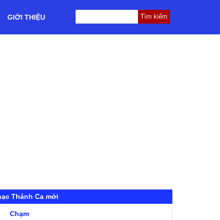
GIỚI THIỆU
hạc Thánh Ca mới
Chạm