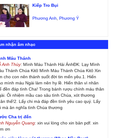
Kiếp Tro Bụi
Phương Anh
,
Phương Ý
ảm nhận âm nhạc
ình Máu Thánh
ỗ Anh Thùy
: Mình Máu Thánh Hải ÁnhĐK: Lạy Mình
u Thánh Chúa Kitô Mình Máu Thánh Chúa Kitô Xin
m cho con nên thánh suốt đời tin mến yêu.1. Hiến
ao mình máu Ngài làm nên hy lề. Hiến thân vì nhân
ế đền đáp tình Cha! Trong bánh rượu chính máu thân
ài. Ôi nhiệm mầu cao sâu tình Chúa, xót thương
ân thế!2. Lấy chi mà đáp đền tình yêu cao quý. Lấy
i mà ân nghĩa tình Chúa thương
ớc Cha trị đến
inh Nguyễn Quang
: xin vui lòng cho xin bản pdf. xin
ảm ơn