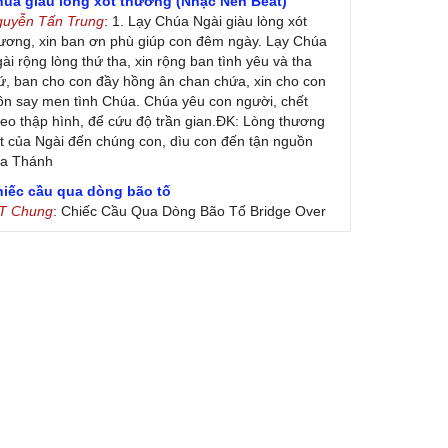
húa giàu lòng xót thương (Nhạc Nền Beat)
guyễn Tấn Trung
: 1. Lạy Chúa Ngài giàu lòng xót
ương, xin ban ơn phù giúp con đêm ngày. Lạy Chúa
ài rộng lòng thứ tha, xin rộng ban tình yêu và tha
ứ, ban cho con đầy hồng ân chan chứa, xin cho con
ôn say men tình Chúa. Chúa yêu con người, chết
eo thập hình, để cứu độ trần gian.ĐK: Lòng thương
t của Ngài đến chúng con, dìu con đến tận nguồn
ủa Thánh
hiếc cầu qua dòng bão tố
 T Chung
: Chiếc Cầu Qua Dòng Bão Tố Bridge Over
oubled Water by Simon & Garfunkel (Released
nuary 26, 1970) Lời Việt: Nhạc Sĩ Vũ Đức Nghiêm
ình Bày: Chung Tử Lưu
 Colores! (Lời Việt)
on Vu
: Bài hát có lời chưa.Cám ơn
ài ca dâng Mẹ
uc
: xin lòi bài hat ,bai ca dang me.gia ân
heo gương Mẹ, con lên đường
 Thúy Ngân
: xin cho con bản PDF bài này ạ