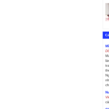
C
M
D
Má
là
tr
th
Ng
nh
ch
Nư
V
c