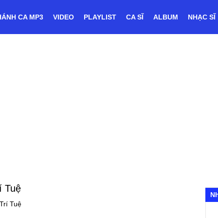
HÁNH CA MP3
VIDEO
PLAYLIST
CA SĨ
ALBUM
NHẠC SĨ
í Tuệ
N
Trí Tuệ