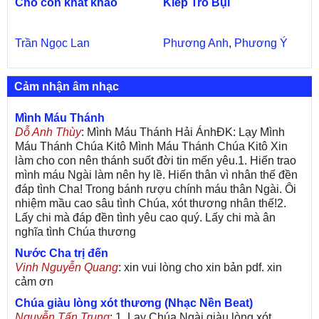
Cho con khát khao
Kiếp Tro Bụi
Trần Ngọc Lan
Phương Anh
,
Phương Ý
Cảm nhận âm nhạc
Mình Máu Thánh
Dỗ Anh Thùy
: Mình Máu Thánh Hải ÁnhĐK: Lạy Mình
Máu Thánh Chúa Kitô Mình Máu Thánh Chúa Kitô Xin
làm cho con nên thánh suốt đời tin mến yêu.1. Hiến trao
mình máu Ngài làm nên hy lề. Hiến thân vì nhân thế đền
đáp tình Cha! Trong bánh rượu chính máu thân Ngài. Ôi
nhiệm mầu cao sâu tình Chúa, xót thương nhân thế!2.
Lấy chi mà đáp đền tình yêu cao quý. Lấy chi mà ân
nghĩa tình Chúa thương
Nước Cha trị đến
Vinh Nguyễn Quang
: xin vui lòng cho xin bản pdf. xin
cảm ơn
Chúa giàu lòng xót thương (Nhạc Nền Beat)
Nguyễn Tấn Trung
: 1. Lạy Chúa Ngài giàu lòng xót