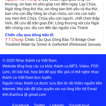
thương, xin ban ơn phù giúp con đêm ngày. Lạy Chúa
Ngài rộng lòng thứ tha, xin rộng ban tình yêu và tha thứ,
ban cho con đầy hồng ân chan chứa, xin cho con luôn
say men tình Chúa. Chúa yêu con người, chết cheo thập
hình, để cứu độ trần gian.ĐK: Lòng thương xót của Ngài
đến chúng con, dìu con đến tận nguồn của Thánh
Chiếc cầu qua dòng bão tố
T T Chung
: Chiếc Cầu Qua Dòng Bão Tố Bridge Over
Troubled Water by Simon & Garfunkel (Released January
26, 1970) Lời Việt: Nhạc Sĩ Vũ Đức Nghiêm Trình Bày:
Chung Tử Lưu
© 2020 Nhạc thánh ca Việt Nam
De Colores! (Lời Việt)
Son Vu
: Bài hát có lời chưa.Cám ơn
Website tổng hợp các ca khúc thánh ca MP3, Video, PDF,
Lyric, lời bài hát, hợp âm để quý độc giả có thể nghe nhạc
Bài ca dâng Mẹ
thánh ca Việt Nam trực tuyến.
thuc
: xin lòi bài hat ,bai ca dang me.gia ân
Nguồn nhạc thánh ca được sưu tầm từ rất nhiều nguồn trên
Theo gương Mẹ, con lên đường
Internet. Mọi vấn đề bản quyền xin vui lòng liên hệ Email
sr Thúy Ngân
: xin cho con bản PDF bài này ạ
tinh.thanhca @ gmail.com
Đến với Lòng Thương Xót Chúa
Tứng
: Lời các bài hát trên không chính xác với bài trong
Facebook
Twitter
Linkedin
Soundcloud
PDF:Đến với Lòng Thương Xót Chúa - Lm. Giuse Vũ