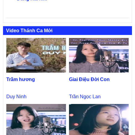
Video Thánh Ca Mới
Trầm hương
Giai Điệu Đời Con
Duy Ninh
Trần Ngọc Lan