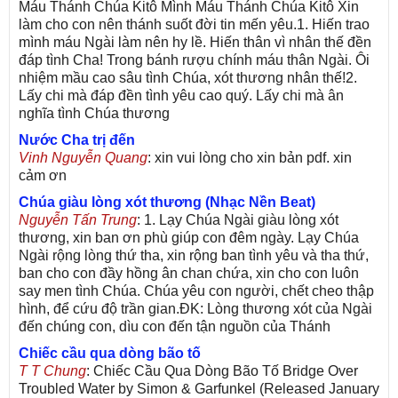
Máu Thánh Chúa Kitô Mình Máu Thánh Chúa Kitô Xin
làm cho con nên thánh suốt đời tin mến yêu.1. Hiến trao
mình máu Ngài làm nên hy lề. Hiến thân vì nhân thế đền
đáp tình Cha! Trong bánh rượu chính máu thân Ngài. Ôi
nhiệm mầu cao sâu tình Chúa, xót thương nhân thế!2.
Lấy chi mà đáp đền tình yêu cao quý. Lấy chi mà ân
nghĩa tình Chúa thương
Nước Cha trị đến
Vinh Nguyễn Quang
: xin vui lòng cho xin bản pdf. xin
cảm ơn
Chúa giàu lòng xót thương (Nhạc Nền Beat)
Nguyễn Tấn Trung
: 1. Lạy Chúa Ngài giàu lòng xót
thương, xin ban ơn phù giúp con đêm ngày. Lạy Chúa
Ngài rộng lòng thứ tha, xin rộng ban tình yêu và tha thứ,
ban cho con đầy hồng ân chan chứa, xin cho con luôn
say men tình Chúa. Chúa yêu con người, chết cheo thập
hình, để cứu độ trần gian.ĐK: Lòng thương xót của Ngài
đến chúng con, dìu con đến tận nguồn của Thánh
Chiếc cầu qua dòng bão tố
T T Chung
: Chiếc Cầu Qua Dòng Bão Tố Bridge Over
Troubled Water by Simon & Garfunkel (Released January