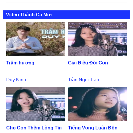
Video Thánh Ca Mới
Trầm hương
Giai Điệu Đời Con
Duy Ninh
Trần Ngọc Lan
Cho Con Thêm Lòng Tin
Tiếng Vọng Luân Đôn