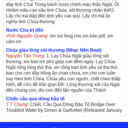
đáp tình Cha! Trong bánh rượu chính máu thân Ngài. Ôi
nhiệm mầu cao sâu tình Chúa, xót thương nhân thế!2.
Lấy chi mà đáp đền tình yêu cao quý. Lấy chi mà ân
nghĩa tình Chúa thương
Nước Cha trị đến
Vinh Nguyễn Quang
: xin vui lòng cho xin bản pdf. xin
cảm ơn
Chúa giàu lòng xót thương (Nhạc Nền Beat)
Nguyễn Tấn Trung
: 1. Lạy Chúa Ngài giàu lòng xót
thương, xin ban ơn phù giúp con đêm ngày. Lạy Chúa
Ngài rộng lòng thứ tha, xin rộng ban tình yêu và tha thứ,
ban cho con đầy hồng ân chan chứa, xin cho con luôn
say men tình Chúa. Chúa yêu con người, chết cheo thập
hình, để cứu độ trần gian.ĐK: Lòng thương xót của Ngài
đến chúng con, dìu con đến tận nguồn của Thánh
Chiếc cầu qua dòng bão tố
T T Chung
: Chiếc Cầu Qua Dòng Bão Tố Bridge Over
Troubled Water by Simon & Garfunkel (Released January
26, 1970) Lời Việt: Nhạc Sĩ Vũ Đức Nghiêm Trình Bày:
Chung Tử Lưu