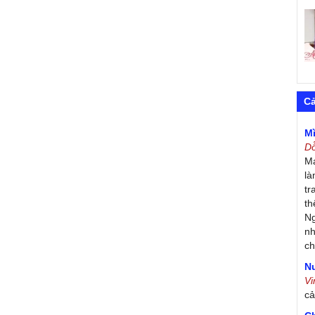
C
M
D
Má
là
tr
th
Ng
nh
ch
Nư
V
c