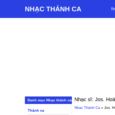
NHẠC THÁNH CA
T
Nhạc sĩ:
Jos. Ho
Danh mục Nhạc thánh ca
Nhạc Thánh Ca
»
Jos. 
Thánh ca