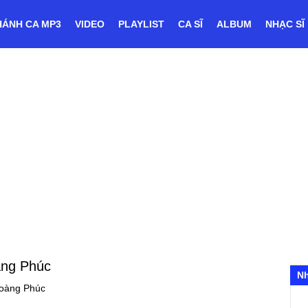
HÁNH CA MP3
VIDEO
PLAYLIST
CA SĨ
ALBUM
NHẠC SĨ
àng Phúc
N
Hoàng Phúc