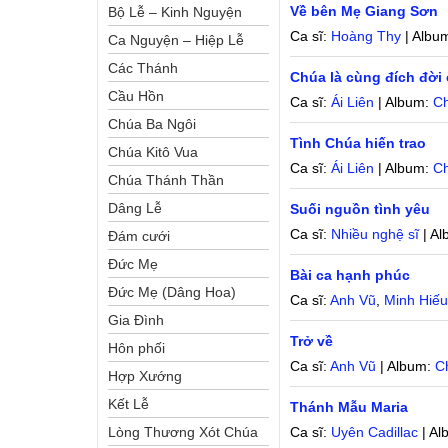
Về bên Mẹ Giang Sơn
Bộ Lễ – Kinh Nguyện
Ca sĩ:
Hoàng Thy
| Albu
Ca Nguyện – Hiệp Lễ
Các Thánh
Chúa là cùng đích đời
Cầu Hồn
Ca sĩ:
Ái Liên
| Album:
Ch
Chúa Ba Ngôi
Tình Chúa hiến trao
Chúa Kitô Vua
Ca sĩ:
Ái Liên
| Album:
Ch
Chúa Thánh Thần
Dâng Lễ
Suối nguồn tình yêu
Ca sĩ:
Nhiều nghệ sĩ
| A
Đám cưới
Đức Mẹ
Bài ca hạnh phúc
Đức Mẹ (Dâng Hoa)
Ca sĩ:
Anh Vũ
,
Minh Hiế
Gia Đình
Trở về
Hôn phối
Ca sĩ:
Anh Vũ
| Album:
C
Hợp Xướng
Kết Lễ
Thánh Mẫu Maria
Lòng Thương Xót Chúa
Ca sĩ:
Uyên Cadillac
| Al