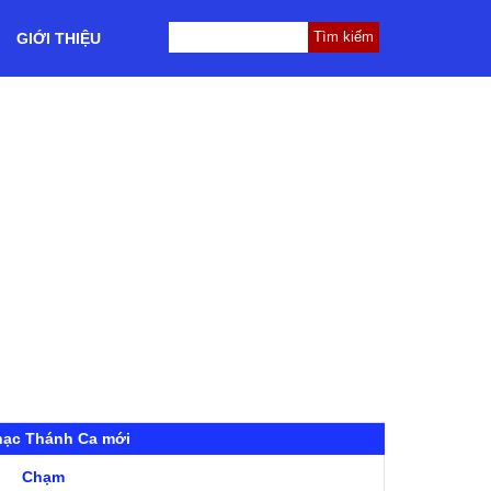
GIỚI THIỆU
hạc Thánh Ca mới
Chạm