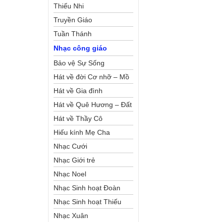
Thiếu Nhi
Truyền Giáo
Tuần Thánh
Nhạc công giáo
Bảo vệ Sự Sống
Hát về đời Cơ nhỡ – Mồ
côi
Hát về Gia đình
Hát về Quê Hương – Đất
Nước
Hát về Thầy Cô
Hiếu kính Mẹ Cha
Nhạc Cưới
Nhạc Giới trẻ
Nhạc Noel
Nhạc Sinh hoạt Đoàn
Thể Công Giáo
Nhạc Sinh hoạt Thiếu
Nhi
Nhạc Xuân