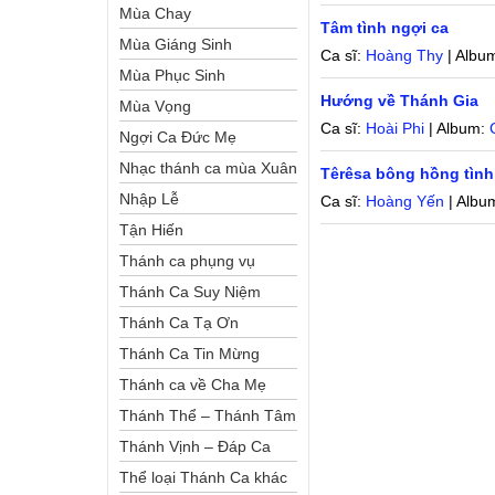
Mùa Chay
Tâm tình ngợi ca
Mùa Giáng Sinh
Ca sĩ:
Hoàng Thy
| Albu
Mùa Phục Sinh
Hướng về Thánh Gia
Mùa Vọng
Ca sĩ:
Hoài Phi
| Album:
Ngợi Ca Đức Mẹ
Nhạc thánh ca mùa Xuân
Têrêsa bông hồng tìn
Nhập Lễ
Ca sĩ:
Hoàng Yến
| Albu
Tận Hiến
Thánh ca phụng vụ
Thánh Ca Suy Niệm
Thánh Ca Tạ Ơn
Thánh Ca Tin Mừng
Thánh ca về Cha Mẹ
Thánh Thể – Thánh Tâm
Thánh Vịnh – Đáp Ca
Thể loại Thánh Ca khác