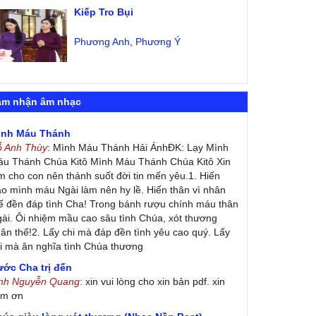
Kiếp Tro Bụi
Phương Anh
,
Phương Ý
ảm nhận âm nhạc
ình Máu Thánh
ỗ Anh Thùy
: Mình Máu Thánh Hải ÁnhĐK: Lạy Mình
u Thánh Chúa Kitô Mình Máu Thánh Chúa Kitô Xin
m cho con nên thánh suốt đời tin mến yêu.1. Hiến
ao mình máu Ngài làm nên hy lề. Hiến thân vì nhân
ế đền đáp tình Cha! Trong bánh rượu chính máu thân
ài. Ôi nhiệm mầu cao sâu tình Chúa, xót thương
ân thế!2. Lấy chi mà đáp đền tình yêu cao quý. Lấy
i mà ân nghĩa tình Chúa thương
ớc Cha trị đến
inh Nguyễn Quang
: xin vui lòng cho xin bản pdf. xin
ảm ơn