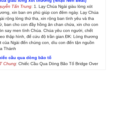
húa giàu lòng xót thương (Nhạc Nền Beat)
guyễn Tấn Trung
: 1. Lạy Chúa Ngài giàu lòng xót
ương, xin ban ơn phù giúp con đêm ngày. Lạy Chúa
ài rộng lòng thứ tha, xin rộng ban tình yêu và tha
ứ, ban cho con đầy hồng ân chan chứa, xin cho con
ôn say men tình Chúa. Chúa yêu con người, chết
eo thập hình, để cứu độ trần gian.ĐK: Lòng thương
t của Ngài đến chúng con, dìu con đến tận nguồn
ủa Thánh
hiếc cầu qua dòng bão tố
 T Chung
: Chiếc Cầu Qua Dòng Bão Tố Bridge Over
oubled Water by Simon & Garfunkel (Released
nuary 26, 1970) Lời Việt: Nhạc Sĩ Vũ Đức Nghiêm
ình Bày: Chung Tử Lưu
 Colores! (Lời Việt)
on Vu
: Bài hát có lời chưa.Cám ơn
ài ca dâng Mẹ
uc
: xin lòi bài hat ,bai ca dang me.gia ân
heo gương Mẹ, con lên đường
 Thúy Ngân
: xin cho con bản PDF bài này ạ