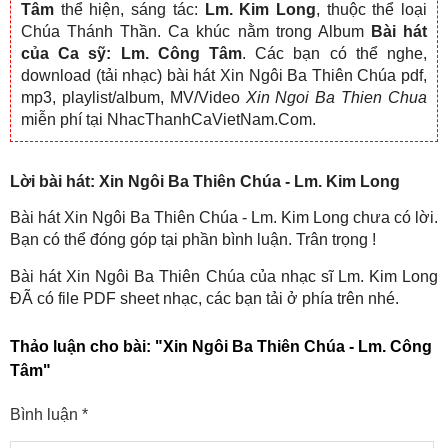
Tâm
thể hiện, sáng tác:
Lm. Kim Long
, thuộc thể loại
Chúa Thánh Thần. Ca khúc nằm trong Album
Bài hát
của Ca sỹ: Lm. Công Tâm
. Các bạn có thể nghe,
download (tải nhạc) bài hát Xin Ngôi Ba Thiên Chúa pdf,
mp3, playlist/album, MV/Video
Xin Ngoi Ba Thien Chua
miễn phí tại NhacThanhCaVietNam.Com.
Lời bài hát: Xin Ngôi Ba Thiên Chúa - Lm. Kim Long
Bài hát Xin Ngôi Ba Thiên Chúa - Lm. Kim Long chưa có lời.
Bạn có thể đóng góp tại phần bình luận. Trân trọng !
Bài hát Xin Ngôi Ba Thiên Chúa của nhạc sĩ Lm. Kim Long
ĐÃ có file PDF sheet nhạc, các bạn tải ở phía trên nhé.
Thảo luận cho bài:
"Xin Ngôi Ba Thiên Chúa - Lm. Công
Tâm"
Bình luận
*