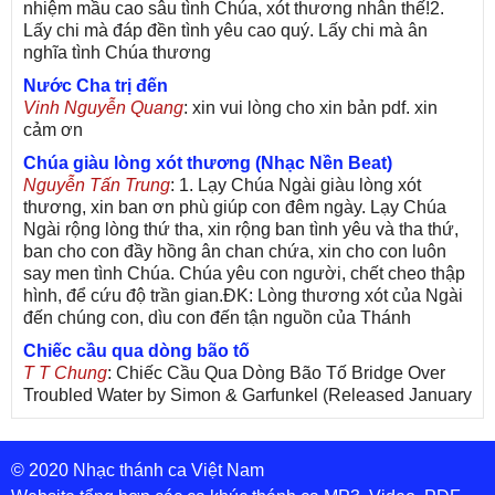
nhiệm mầu cao sâu tình Chúa, xót thương nhân thế!2.
Lấy chi mà đáp đền tình yêu cao quý. Lấy chi mà ân
nghĩa tình Chúa thương
Nước Cha trị đến
Vinh Nguyễn Quang
: xin vui lòng cho xin bản pdf. xin
cảm ơn
Chúa giàu lòng xót thương (Nhạc Nền Beat)
Nguyễn Tấn Trung
: 1. Lạy Chúa Ngài giàu lòng xót
thương, xin ban ơn phù giúp con đêm ngày. Lạy Chúa
Ngài rộng lòng thứ tha, xin rộng ban tình yêu và tha thứ,
ban cho con đầy hồng ân chan chứa, xin cho con luôn
say men tình Chúa. Chúa yêu con người, chết cheo thập
hình, để cứu độ trần gian.ĐK: Lòng thương xót của Ngài
đến chúng con, dìu con đến tận nguồn của Thánh
Chiếc cầu qua dòng bão tố
T T Chung
: Chiếc Cầu Qua Dòng Bão Tố Bridge Over
Troubled Water by Simon & Garfunkel (Released January
26, 1970) Lời Việt: Nhạc Sĩ Vũ Đức Nghiêm Trình Bày:
Chung Tử Lưu
© 2020 Nhạc thánh ca Việt Nam
De Colores! (Lời Việt)
Son Vu
: Bài hát có lời chưa.Cám ơn